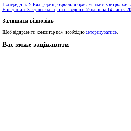
Навігація
Попередній:
У Каліфорнії розробили браслет, який контролює гл
Наступний:
Закупівельні ціни на зерно в Україні на 14 липня 2
записів
Залишити відповідь
Щоб відправити коментар вам необхідно
авторизуватись
.
Вас може зацікавити