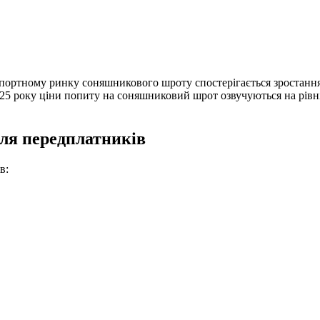
спортному ринку
соняшникового шроту спостерігається зростання
2025 року ціни попиту на соняшниковий шрот озвучуються на рів
для передплатників
в: