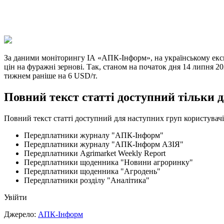
X
Copy
Link
Print
За даними моніторингу ІА «АПК-Інформ», на українському ек
цін на фуражні зернові. Так, станом на початок дня 14 липня 
тижнем раніше на 6 USD/т.
Повний текст статті доступний тільки 
Повний текст статті доступний для наступних груп користувачі
Передплатники журналу "АПК-Інформ"
Передплатники журналу "АПК-Інформ АЗІЯ"
Передплатники Agrimarket Weekly Report
Передплатники щоденника "Новини агроринку"
Передплатники щоденника "Агродень"
Передплатники розділу "Аналітика"
Увійти
Джерело:
АПК-Інформ