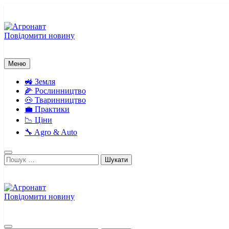
Перейти
до
вмісту
Повідомити новину
Агронавт
Новини українського агробізнесу
Меню
🚜 Земля
🌽 Рослинництво
🐽 Тваринництво
💼 Практики
📉 Ціни
🔧 Agro & Auto
Пошук:
Повідомити новину
Агронавт
Новини українського агробізнесу