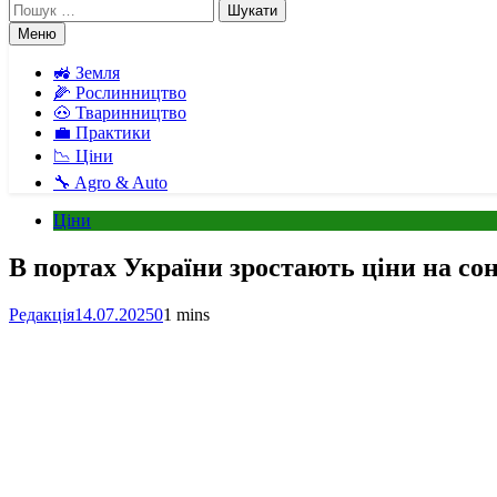
Пошук:
Меню
🚜 Земля
🌽 Рослинництво
🐽 Тваринництво
💼 Практики
📉 Ціни
🔧 Agro & Auto
Ціни
В портах України зростають ціни на с
Редакція
14.07.2025
0
1 mins
Facebook
Telegram
Viber