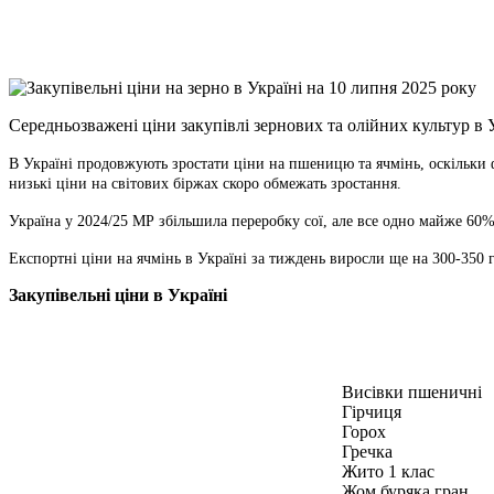
X
Copy
Link
Print
Середньозважені ціни закупівлі зернових та олійних культур в
В Україні продовжують зростати ціни на пшеницю та ячмінь, оскільки ф
низькі ціни на світових біржах скоро обмежать зростання.
Україна у 2024/25 МР збільшила переробку сої, але все одно майже 60
Експортні ціни на ячмінь в Україні за тиждень виросли ще на 300-350 
Закупівельні ціни в Україні
Висівки пшеничні
Гірчиця
Горох
Гречка
Жито 1 клас
Жом буряка гран