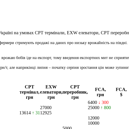
 Україні на умовах CPT
термінали, EXW елеватори, CPT переробн
ермери стримують продажі на даних про низьку врожайність на півдні. А
% врожаю бобів іде на експорт, тому введення експортних мит не сприят
грн/т, але наприкінці липня – початку серпня зростання цін може зупини
CPT
EXW
CPT
FCA,
FCA,
термінал,
елеватори,
переробник,
грн
$
грн
грн
грн
6400
↓ 300
27000
25000
↑ 800
13614
↑ 31
12925
12000
10000
5000