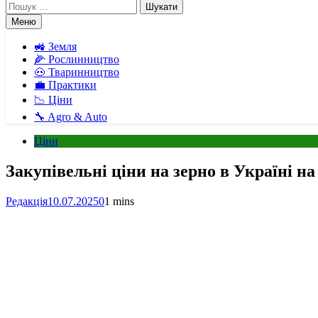
Пошук:
Меню
🚜 Земля
🌽 Рослинництво
🐽 Тваринництво
💼 Практики
📉 Ціни
🔧 Agro & Auto
Ціни
Закупівельні ціни на зерно в Україні на
Редакція
10.07.2025
0
1 mins
Facebook
Telegram
Viber