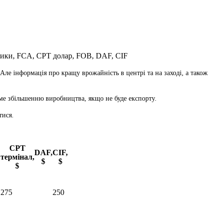
ики, FCA, CPT долар, FOB, DAF, CIF
ле інформація про кращу врожайність в центрі та на заході, а також
име збільшенню виробництва, якщо не буде експорту.
тися.
CPT
DAF,
CIF,
термінал,
$
$
$
275
250