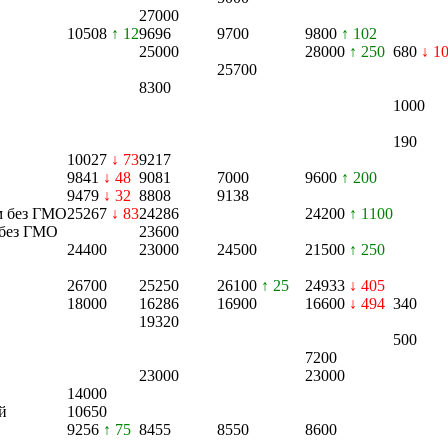
27000
10508
↑ 12
9696
9700
9800
↑ 102
25000
28000
↑ 250
680
↓ 1
25700
8300
1000
190
10027
↓ 73
9217
9841
↓ 48
9081
7000
9600
↑ 200
9479
↓ 32
8808
9138
км без ГМО
25267
↓ 83
24286
24200
↑ 1100
 без ГМО
23600
24400
23000
24500
21500
↑ 250
26700
25250
26100
↑ 25
24933
↓ 405
18000
16286
16900
16600
↓ 494
340
19320
500
7200
23000
23000
14000
й
10650
9256
↑ 75
8455
8550
8600