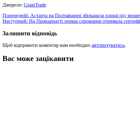
Джерело:
GrainTrade
Навігація
Попередній:
Астарта на Полтавщині збільшила площі під зроше
Наступний:
На Прикарпатті перша сироварня отримала сертифі
записів
Залишити відповідь
Щоб відправити коментар вам необхідно
авторизуватись
.
Вас може зацікавити