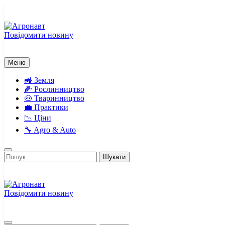
Перейти
до
вмісту
Повідомити новину
Агронавт
Новини українського агробізнесу
Меню
🚜 Земля
🌽 Рослинництво
🐽 Тваринництво
💼 Практики
📉 Ціни
🔧 Agro & Auto
Пошук:
Повідомити новину
Агронавт
Новини українського агробізнесу