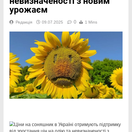
невизначеності з новим
урожаєм
0
Редакція
09.07.2025
1 Mins
Facebook
Telegram
Viber
X
Copy
Print
Link