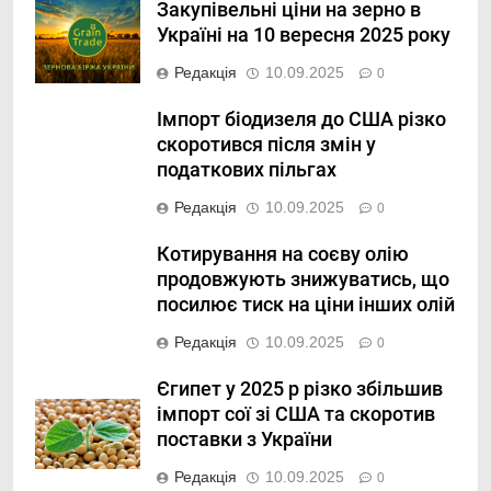
Закупівельні ціни на зерно в
Україні на 10 вересня 2025 року
Редакція
10.09.2025
0
Імпорт біодизеля до США різко
скоротився після змін у
податкових пільгах
Редакція
10.09.2025
0
Котирування на соєву олію
продовжують знижуватись, що
посилює тиск на ціни інших олій
Редакція
10.09.2025
0
Єгипет у 2025 р різко збільшив
імпорт сої зі США та скоротив
поставки з України
Редакція
10.09.2025
0