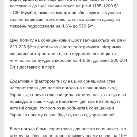
доставкою до Індії залишаються на рівні 1195-1200 $/
т CIF Мумбаї, оскільки імпортери збільшують закупівлю
значно дешевшої пальмової олії, яка завдяки цьому за
тиждень подорожчала на 4,6% до 979 $/т.
Ціни попиту на соняшниковий шрот залишаються на рівні
220-225 $/т з доставкою в порт та отримують підтримку
від активного зростання цін на фуражну пшеницю та
ячмінь, які за тиждень виросли на 4-6 $/т до рівня 200-204
$/т з доставкою в порт.
Додатковим фактором тиску на ціни соняшника стає
несприятлива для посівів погода на південному сході
Україні, де посуха вже знищила частину посівів та суттєво
пошкодила інші. Якщо в найближчі дні там не пройдуть
активні опади, то прогноз виробництва соняшника в
Україні в новому сезоні буде суттєво відкоригований.
В рф погода більш сприятлива для посівів соняшника, а з
огляду на збільшення площі посівів у цьому сезоні на 10%