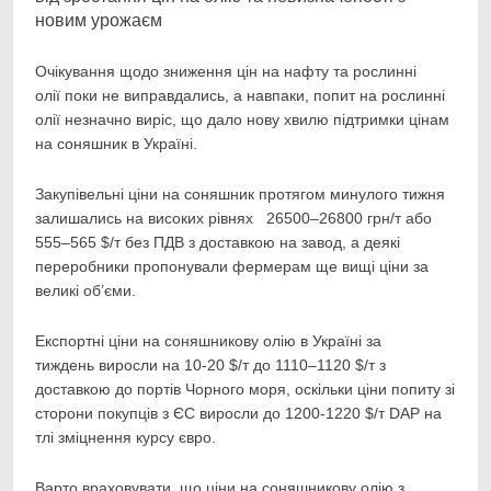
Очікування щодо зниження цін на нафту та рослинні
олії поки не виправдались, а навпаки,
попит на рослинні
олії незначно виріс, що дало нову хвилю підтримки цінам
на соняшник в Україні.
Закупівельні ціни на соняшник протягом минулого тижня
залишались на високих рівнях 26500–26800 грн/т або
555–565 $/т без ПДВ з доставкою на завод, а деякі
переробники пропонували фермерам ще вищі ціни за
великі об’єми.
Експортні ціни на соняшникову олію в Україні за
тиждень виросли на 10-20 $/т до 1110–1120 $/т з
доставкою до портів Чорного моря, оскільки ціни попиту зі
сторони покупців з ЄС виросли до 1200-1220 $/т DAP на
тлі зміцнення курсу євро.
Варто враховувати, що ціни на соняшникову олію з