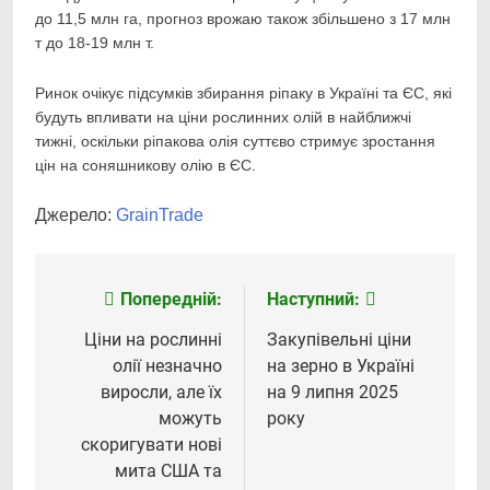
до 11,5 млн га, прогноз врожаю також збільшено з 17 млн
т до 18-19 млн т.
Ринок очікує підсумків збирання ріпаку в Україні та ЄС, які
будуть впливати на ціни рослинних олій в найближчі
тижні, оскільки ріпакова олія суттєво стримує зростання
цін на соняшникову олію в ЄС.
Джерело:
GrainTrade
Попередній:
Наступний:
Навігація
записів
Ціни на рослинні
Закупівельні ціни
олії незначно
на зерно в Україні
виросли, але їх
на 9 липня 2025
можуть
року
скоригувати нові
мита США та