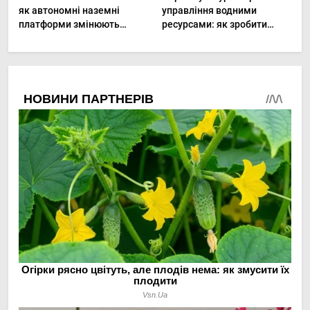
як автономні наземні
управління водними
платформи змінюють
ресурсами: як зробити
догляд за органічними
мале господарство стійким
овочами
до посухи