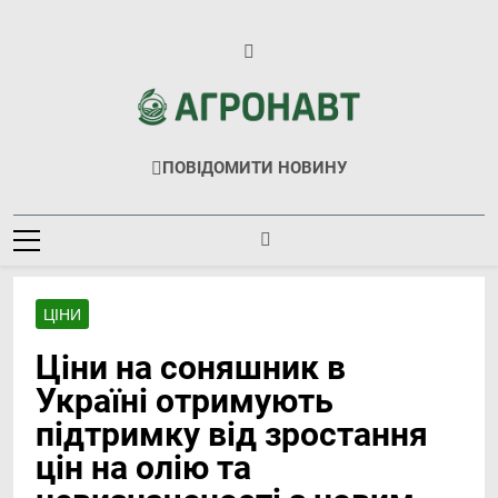
Перейти
до
вмісту
Агронавт
Новини Українського Агробізнесу
ПОВІДОМИТИ НОВИНУ
ЦІНИ
Ціни на соняшник в
Україні отримують
підтримку від зростання
цін на олію та