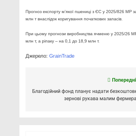
Прогноз експорту м’якої пшениці з ЄС у 2025/826 МР зал
млн т внаслідок коригування початкових запасів.
При цьому прогнози виробництва ячменю у 2025/26 МР п
млн т, а ріпаку – на 0,1 до 18,9 млн т.
Джерело:
GrainTrade
Попередні
Навігація
записів
Благодійний фонд планує надати безкоштов
зернові рукава малим фермер