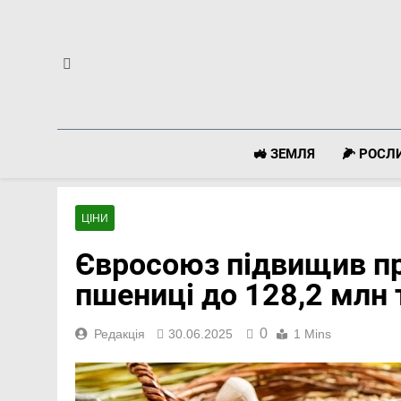
Перейти
до
вмісту
🚜 ЗЕМЛЯ
🌽 РОС
ЦІНИ
Євросоюз підвищив пр
пшениці до 128,2 млн 
0
Редакція
30.06.2025
1 Mins