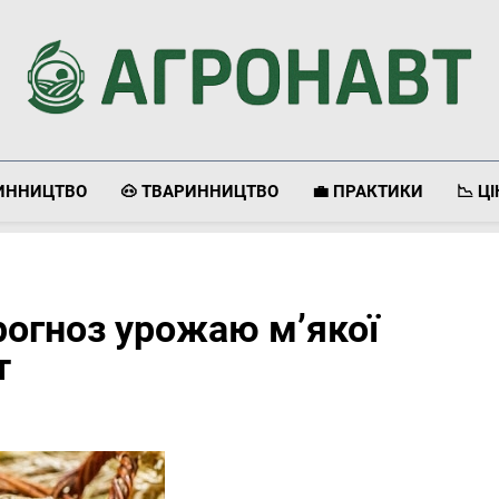
Агронавт
Новини Українського Агробізнесу
ЛИННИЦТВО
🐽 ТВАРИННИЦТВО
💼 ПРАКТИКИ
📉 Ц
огноз урожаю м’якої
т