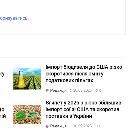
оризуватись
.
Імпорт біодизеля до США різко
ку
скоротився після змін у
податкових пільгах
Редакція
10.09.2025
0
Єгипет у 2025 р різко збільшив
що
імпорт сої зі США та скоротив
лій
поставки з України
Редакція
10.09.2025
0