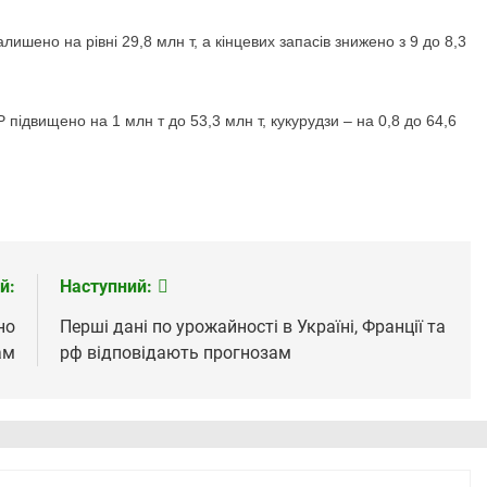
ишено на рівні 29,8 млн т, а кінцевих запасів знижено з 9 до 8,3
ідвищено на 1 млн т до 53,3 млн т, кукурудзи – на 0,8 до 64,6
й:
Наступний:
но
Перші дані по урожайності в Україні, Франції та
ам
рф відповідають прогнозам