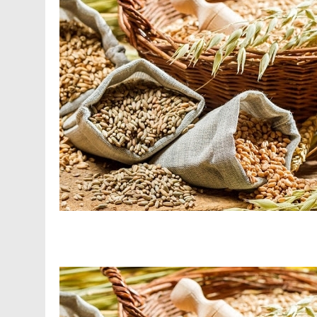
Facebook
Telegram
Viber
X
Copy
Print
Link