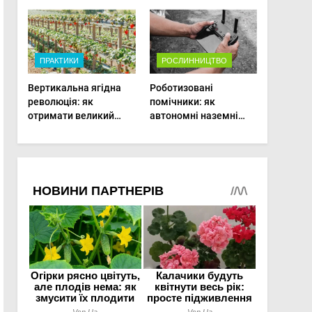
врожаю в малих
господарствах
ПРАКТИКИ
РОСЛИННИЦТВО
Вертикальна ягідна
Роботизовані
революція: як
помічники: як
отримати великий
автономні наземні
врожай на
платформи змінюють
мінімальній площі
догляд за органічними
овочами