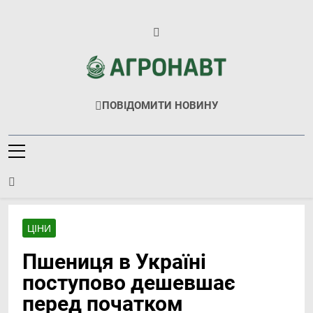
Перейти
до
вмісту
Агронавт
Новини Українського Агробізнесу
ПОВІДОМИТИ НОВИНУ
ЦІНИ
Пшениця в Україні
поступово дешевшає
перед початком