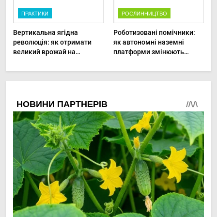
ПРАКТИКИ
РОСЛИННИЦТВО
Вертикальна ягідна
Роботизовані помічники:
революція: як отримати
як автономні наземні
великий врожай на
платформи змінюють
мінімальній площі
догляд за органічними
овочами