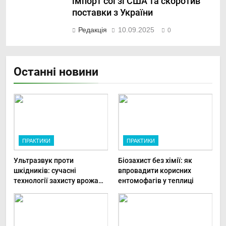
імпорт сої зі США та скоротив
поставки з України
Редакція
10.09.2025
0
Останні новини
ПРАКТИКИ
ПРАКТИКИ
Ультразвук проти
Біозахист без хімії: як
шкідників: сучасні
впровадити корисних
технології захисту врожаю
ентомофагів у теплиці
в малих господарствах