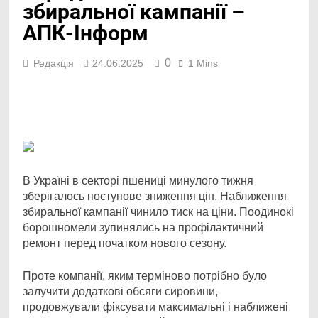
збиральної кампанії –
АПК-Інформ
0
Редакція
24.06.2025
1 Mins
Facebook
Telegram
Viber
X
Copy
Print
Link
В Україні в секторі пшениці минулого тижня
зберігалось поступове зниження цін. Наближення
збиральної кампанії чинило тиск на ціни. Поодинокі
борошномели зупинялись на профілактичний
ремонт перед початком нового сезону.
Проте компанії, яким терміново потрібно було
залучити додаткові обсяги сировини,
продовжували фіксувати максимальні і наближені