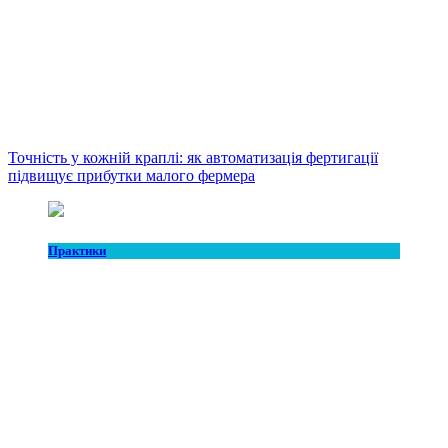
Точність у кожній краплі: як автоматизація фертигації
підвищує прибутки малого фермера
Практики