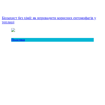
Біозахист без хімії: як впровадити корисних ентомофагів у
теплиці
Практики