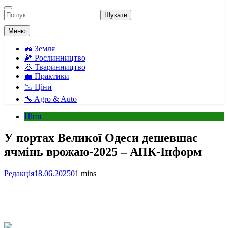
Пошук:
Меню
🚜 Земля
🌽 Рослинництво
🐽 Тваринництво
💼 Практики
📉 Ціни
🔧 Agro & Auto
Ціни
У портах Великої Одеси дешевшає
ячмінь врожаю-2025 – АПК-Інформ
Редакція
18.06.2025
0
1 mins
Facebook
Telegram
Viber
X
Copy
Print
Link