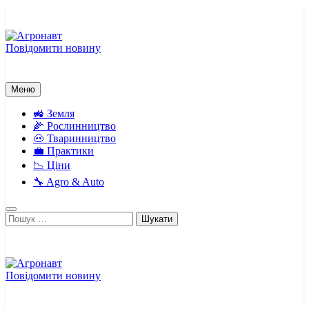
Перейти
до
вмісту
Повідомити новину
Агронавт
Новини українського агробізнесу
Меню
🚜 Земля
🌽 Рослинництво
🐽 Тваринництво
💼 Практики
📉 Ціни
🔧 Agro & Auto
Пошук:
Повідомити новину
Агронавт
Новини українського агробізнесу