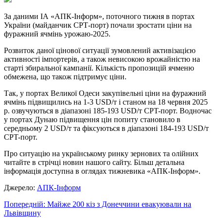
За даними ІА «АПК-Інформ», поточного тижня в портах
України (майданчик СРТ-порт) почали
зростати ціни на
фуражний ячмінь урожаю-2025.
Розвиток даної цінової ситуації зумовлений активізацією
активності імпортерів, а також невисокою врожайністю на
старті збиральної кампанії. Кількість пропозицій ячменю
обмежена, що також підтримує ціни.
Так, у портах Великої Одеси закупівельні ціни на фуражний
ячмінь підвищились на 1-3 USD/т і станом на 18 червня 2025
р. озвучуються в діапазоні 185-193 USD/т CPT-порт. Водночас
у портах Дунаю підвищення цін попиту становило в
середньому 2 USD/т та фіксуються в діапазоні 184-193 USD/т
CPT-порт.
Про ситуацію на українському ринку зернових та олійних
читайте в стрічці новин нашого сайту. Більш детальна
інформація доступна в оглядах тижневика «АПК-Інформ».
Джерело:
АПК-Інформ
Навігація
Попередній:
Майже 200 кіз з Донеччини евакуювали на
Львівщину