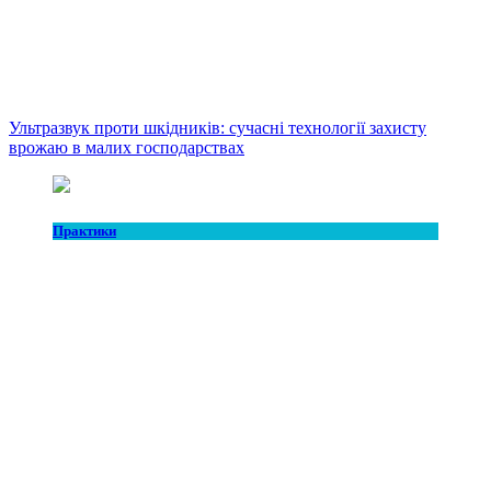
Ультразвук проти шкідників: сучасні технології захисту
врожаю в малих господарствах
Практики