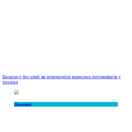
Біозахист без хімії: як впровадити корисних ентомофагів у
теплиці
Практики