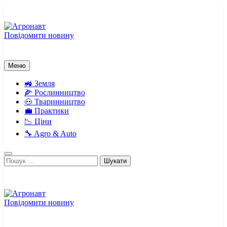
Перейти
до
вмісту
Повідомити новину
Агронавт
Новини українського агробізнесу
Меню
🚜 Земля
🌽 Рослинництво
🐽 Тваринництво
💼 Практики
📉 Ціни
🔧 Agro & Auto
Пошук:
Повідомити новину
Агронавт
Новини українського агробізнесу