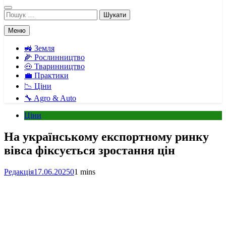
Пошук:
Меню
🚜 Земля
🌽 Рослинництво
🐽 Тваринництво
💼 Практики
📉 Ціни
🔧 Agro & Auto
Ціни
На українському експортному ринку
вівса фіксується зростання цін
Редакція
17.06.2025
0
1 mins
Facebook
Telegram