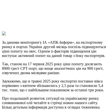
Viber
X
Copy
Link
Print
За даними моніторингу ІА «АПК-Інформ», на експортному
ринку в портах України другий
місяць поспіль підвищуються
ціни попиту на овес. Одним із факторів підвищення цін
виступає активний попит на даний товар з боку експортерів.
Так, станом на 17 червня 2025 року ціни попиту досягають
8900 грн/т СРТ-порт, що вище аналогічних цін на 900 грн/т,
озвучених двома місяцями раніше.
Зауважимо, що в травні 2025 року експортні поставки вівса
порівняно з квітнем збільшились у 2,5 раза та становили 5,4
тис. тонн, що є найбільшим показником за останні три роки.
Про подальший розвиток ситуації на українському ринку
соняшникової олії читайте в стрічці новин нашого сайту.
Більш детальна інформація доступна в оглядах тижневика