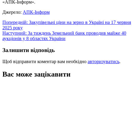
«АПК-Інформ».
Джерело:
АПК-Інформ
Навігація
Попередній:
Закупівельні ціни на зерно в Україні на 17 червня
2025 року
записів
Наступний:
За тиждень Земельний банк проводив майже 40
аукціонів у 8 областях України
Залишити відповідь
Щоб відправити коментар вам необхідно
авторизуватись
.
Вас може зацікавити