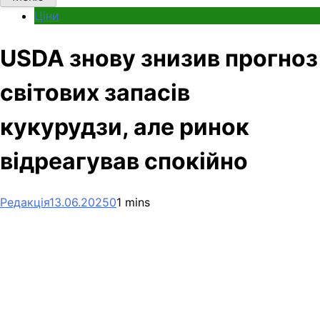
Ціни
USDA знову знизив прогноз
світових запасів
кукурудзи, але ринок
відреагував спокійно
Редакція
13.06.2025
0
1 mins
Facebook
Telegram