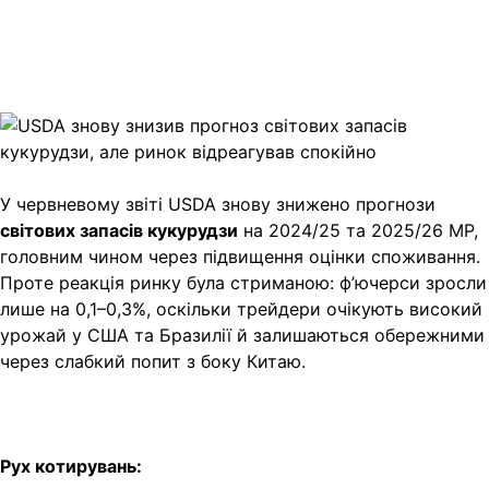
Viber
X
Copy
Link
Print
У червневому звіті USDA знову знижено прогнози
світових запасів кукурудзи
на 2024/25 та 2025/26 МР,
головним чином через підвищення оцінки споживання.
Проте реакція ринку була стриманою: ф’ючерси зросли
лише на 0,1–0,3%, оскільки трейдери очікують високий
урожай у США та Бразилії й залишаються обережними
через слабкий попит з боку Китаю.
Рух котирувань: