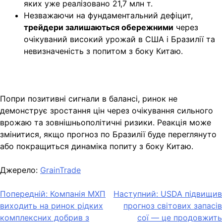
яких уже реалізовано 21,7 млн т.
Незважаючи на фундаментальний дефіцит,
трейдери залишаються обережними
через
очікуваний високий урожай в США і Бразилії та
невизначеність з попитом з боку Китаю.
Попри позитивні сигнали в балансі, ринок не
демонструє зростання цін через очікування сильного
врожаю та зовнішньополітичні ризики. Реакція може
змінитися, якщо прогноз по Бразилії буде переглянуто
або покращиться динаміка попиту з боку Китаю.
Джерело:
GrainTrade
Навігація
Попередній:
Компанія МХП
Наступний:
USDA підвищив
виходить на ринок рідких
прогноз світових запасів
записів
комплексних добрив з
сої — це продовжить