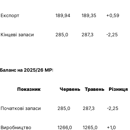
Експорт
189,94
189,35
+0,59
Кінцеві запаси
285,0
287,3
-2,25
Баланс на 2025/26 МР:
Показник
Червень
Травень
Різниця
Початкові запаси
285,0
287,3
-2,25
Виробництво
1266,0
1265,0
+1,0