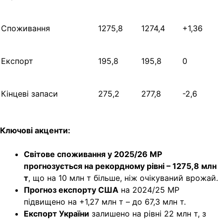
Споживання
1275,8
1274,4
+1,36
Експорт
195,8
195,8
0
Кінцеві запаси
275,2
277,8
-2,6
Ключові акценти:
Світове споживання у 2025/26 МР
прогнозується на рекордному рівні – 1275,8 млн
т
, що на 10 млн т більше, ніж очікуваний врожай.
Прогноз експорту США
на 2024/25 МР
підвищено на +1,27 млн т – до 67,3 млн т.
Експорт України
залишено на рівні 22 млн т, з