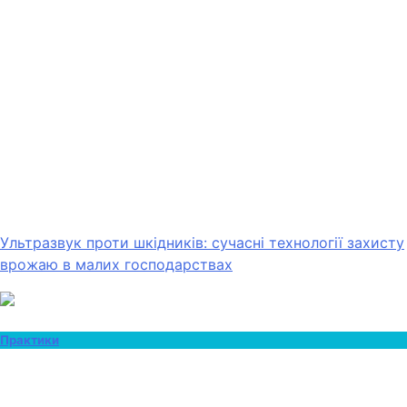
Ультразвук проти шкідників: сучасні технології захисту
врожаю в малих господарствах
Практики