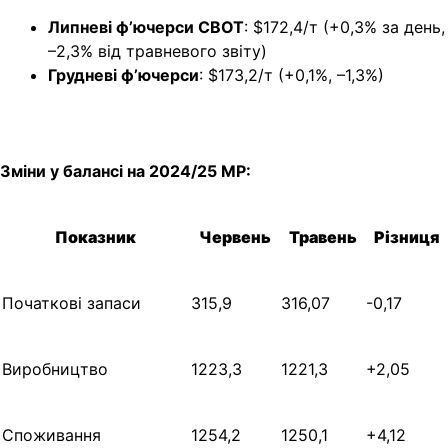
Липневі ф’ючерси CBOT
: $172,4/т (+0,3% за день,
–2,3% від травневого звіту)
Грудневі ф’ючерси
: $173,2/т (+0,1%, –1,3%)
Зміни у балансі на 2024/25 МР:
Показник
Червень
Травень
Різниця
Початкові запаси
315,9
316,07
-0,17
Виробництво
1223,3
1221,3
+2,05
Споживання
1254,2
1250,1
+4,12