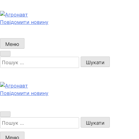
Перейти
до
вмісту
Повідомити новину
Агронавт
Новини українського агробізнесу
Меню
Пошук:
Повідомити новину
Агронавт
Новини українського агробізнесу
Пошук:
Меню