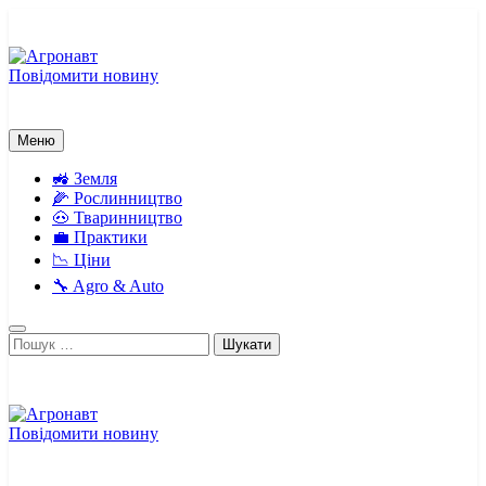
Перейти
до
вмісту
Повідомити новину
Агронавт
Новини українського агробізнесу
Меню
🚜 Земля
🌽 Рослинництво
🐽 Тваринництво
💼 Практики
📉 Ціни
🔧 Agro & Auto
Пошук:
Повідомити новину
Агронавт
Новини українського агробізнесу