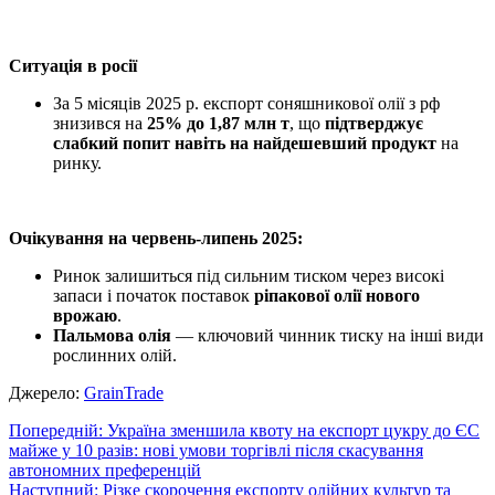
Ситуація в
р
осії
За 5 місяців 2025 р. експорт соняшникової олії з рф
знизився на
25% до 1,87 млн т
, що
підтверджує
слабкий попит навіть на найдешевший продукт
на
ринку.
Очікування на червень-липень 2025:
Ринок залишиться під сильним тиском через високі
запаси і початок поставок
ріпакової олії нового
врожаю
.
Пальмова олія
— ключовий чинник тиску на інші види
рослинних олій.
Джерело:
GrainTrade
Навігація
Попередній:
Україна зменшила квоту на експорт цукру до ЄС
майже у 10 разів: нові умови торгівлі після скасування
записів
автономних преференцій
Наступний:
Різке скорочення експорту олійних культур та