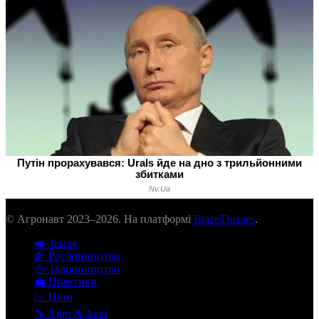
© Агронавт 2023–2026. На платформі
BlazeThemes
.
🚜 Земля
🌽 Рослинництво
🐽 Тваринництво
💼 Практики
📉 Ціни
🔧 Agro & Auto