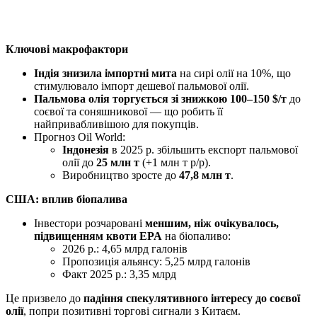
Ключові макрофактори
Індія знизила імпортні мита
на сирі олії на 10%, що
стимулювало імпорт дешевої пальмової олії.
Пальмова олія торгується зі знижкою 100–150 $/т
до
соєвої та соняшникової — що робить її
найпривабливішою для покупців.
Прогноз Oil World:
Індонезія
в 2025 р. збільшить експорт пальмової
олії до
25 млн т
(+1 млн т р/р).
Виробництво зросте до
47,8 млн т
.
США: вплив біопалива
Інвестори розчаровані
меншим, ніж очікувалось,
підвищенням квоти EPA
на біопаливо:
2026 р.: 4,65 млрд галонів
Пропозиція альянсу: 5,25 млрд галонів
Факт 2025 р.: 3,35 млрд
Це призвело до
падіння спекулятивного інтересу до соєвої
олії
, попри позитивні торгові сигнали з Китаєм.