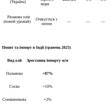
(Україна)
моря
Ріпакова олія
Очікується з
(новий урожай)
—
—
—
липня
Попит та імпорт в Індії (травень 2025)
Вид олії
Зростання імпорту м/м
Пальмова
+87%
Соєва
+10%
Соняшникова
+2%