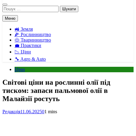
Пошук:
Меню
🚜 Земля
🌽 Рослинництво
🐽 Тваринництво
💼 Практики
📉 Ціни
🔧 Agro & Auto
Ціни
Світові ціни на рослинні олії під
тиском: запаси пальмової олії в
Малайзії ростуть
Редакція
11.06.2025
0
1 mins
Facebook