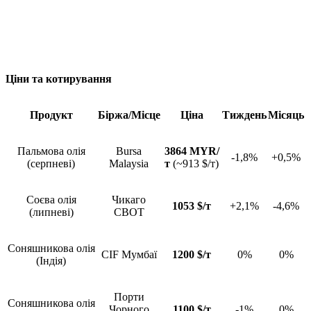
Ціни та котирування
Продукт
Біржа/Місце
Ціна
Тиждень
Місяць
Пальмова олія
Bursa
3864 MYR/
-1,8%
+0,5%
(серпневі)
Malaysia
т
(~913 $/т)
Соєва олія
Чикаго
1053 $/т
+2,1%
-4,6%
(липневі)
CBOT
Соняшникова олія
CIF Мумбаї
1200 $/т
0%
0%
(Індія)
Порти
Соняшникова олія
Чорного
1100 $/т
-1%
0%