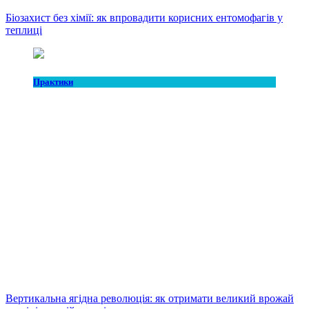
Біозахист без хімії: як впровадити корисних ентомофагів у
теплиці
Практики
Вертикальна ягідна революція: як отримати великий врожай