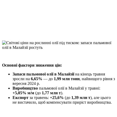
Telegram
Viber
X
Copy
Link
Print
Основні фактори зниження цін:
Запаси пальмової олії в Малайзії
на кінець травня
зросли на
6,65%
— до
1,99 млн тонн
, найвищого рівня з
вересня 2024 р.
Виробництво
пальмової олії в Малайзії у травні:
+5,05% м/м
(до
1,77 млн т
).
Експорт
за травень:
+25,6%
(до
1,39 млн т
), але цього
не вистачило, щоб компенсувати приріст виробництва.