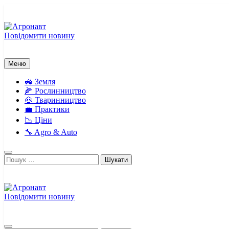
Перейти
до
вмісту
Повідомити новину
Агронавт
Новини українського агробізнесу
Меню
🚜 Земля
🌽 Рослинництво
🐽 Тваринництво
💼 Практики
📉 Ціни
🔧 Agro & Auto
Пошук:
Повідомити новину
Агронавт
Новини українського агробізнесу