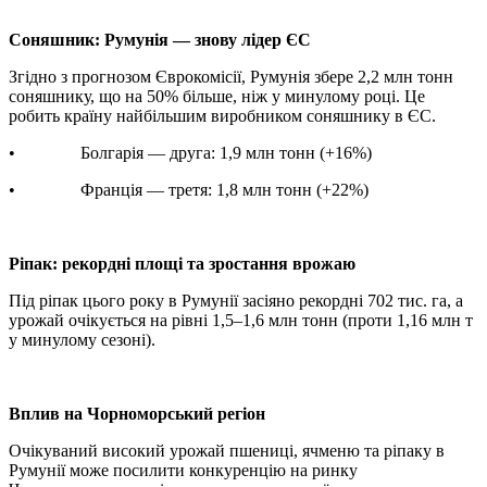
Соняшник: Румунія — знову лідер ЄС
Згідно з прогнозом Єврокомісії, Румунія збере 2,2 млн тонн
соняшнику, що на 50% більше, ніж у минулому році. Це
робить країну найбільшим виробником соняшнику в ЄС.
• Болгарія — друга: 1,9 млн тонн (+16%)
• Франція — третя: 1,8 млн тонн (+22%)
Ріпак: рекордні площі та зростання врожаю
Під ріпак цього року в Румунії засіяно рекордні 702 тис. га, а
урожай очікується на рівні 1,5–1,6 млн тонн (проти 1,16 млн т
у минулому сезоні).
Вплив на Чорноморський регіон
Очікуваний високий урожай пшениці, ячменю та ріпаку в
Румунії може посилити конкуренцію на ринку