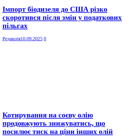
Імпорт біодизеля до США різко
скоротився після змін у податкових
пільгах
Редакція
10.09.2025
0
Котирування на соєву олію
продовжують знижуватись, що
посилює тиск на ціни інших олій