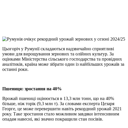
Viber
X
Copy
Link
Print
Цьогоріч у Румунії складаються надзвичайно сприятливі
умови для вирощування зернових та
олійних культур. За
оцінками Міністерства сільського господарства та провідних
аналітиків, країна може зібрати один із найбільших урожаїв за
останні роки.
Пшениця: зростання на 40%
Врожай пшениці оцінюється в 13,3 млн тонн, що на 40%
більше, ніж торік (9,3 млн т). За словами експерта Цезаря
Георге, це може перевершити навіть рекордний урожай 2021
року. Таке зростання стало можливим завдяки інтенсивним
опадам навесні, які значно покращили стан посівів.