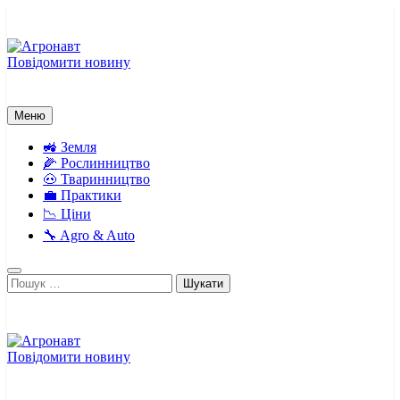
Перейти
до
вмісту
Повідомити новину
Агронавт
Новини українського агробізнесу
Меню
🚜 Земля
🌽 Рослинництво
🐽 Тваринництво
💼 Практики
📉 Ціни
🔧 Agro & Auto
Пошук:
Повідомити новину
Агронавт
Новини українського агробізнесу