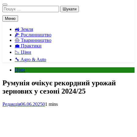
Пошук:
Меню
🚜 Земля
🌽 Рослинництво
🐽 Тваринництво
💼 Практики
📉 Ціни
🔧 Agro & Auto
Ціни
Румунія очікує рекордний урожай
зернових у сезоні 2024/25
Редакція
06.06.2025
0
1 mins
Facebook
Telegram