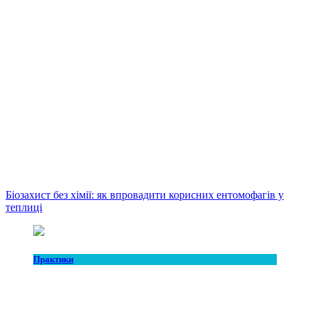
Біозахист без хімії: як впровадити корисних ентомофагів у
теплиці
Практики