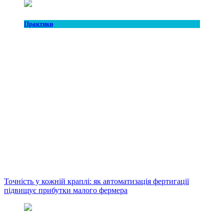
Практики
Точність у кожній краплі: як автоматизація фертигації
підвищує прибутки малого фермера