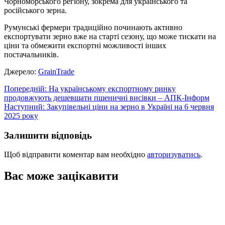
Чорноморського регіону, зокрема для українського та
російського зерна.
Румунські фермери традиційно починають активно
експортувати зерно вже на старті сезону, що може тискати на
ціни та обмежити експортні можливості інших
постачальників.
Джерело:
GrainTrade
Навігація
Попередній:
На українському експортному ринку
продовжують дешевшати пшеничні висівки – АПК-Інформ
записів
Наступний:
Закупівельні ціни на зерно в Україні на 6 червня
2025 року
Залишити відповідь
Щоб відправити коментар вам необхідно
авторизуватись
.
Вас може зацікавити