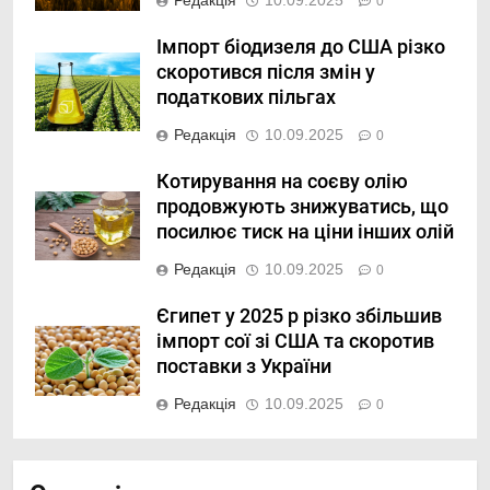
Редакція
10.09.2025
0
Імпорт біодизеля до США різко
скоротився після змін у
податкових пільгах
Редакція
10.09.2025
0
Котирування на соєву олію
продовжують знижуватись, що
посилює тиск на ціни інших олій
Редакція
10.09.2025
0
Єгипет у 2025 р різко збільшив
імпорт сої зі США та скоротив
поставки з України
Редакція
10.09.2025
0