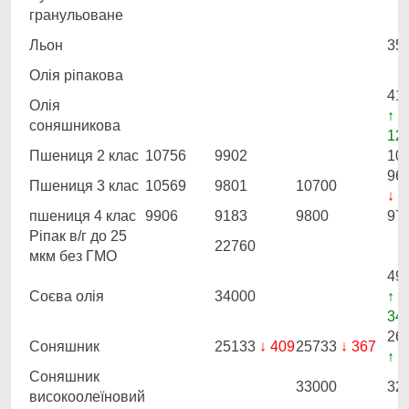
гранульоване
Льон
35
Олія ріпакова
41
Олія
↑
соняшникова
12
Пшениця 2 клас
10756
9902
10
96
Пшениця 3 клас
10569
9801
10700
↓ 1
пшениця 4 клас
9906
9183
9800
97
Ріпак в/г до 25
22760
мкм без ГМО
49
Соєва олія
34000
↑
34
26
Соняшник
25133
↓ 409
25733
↓ 367
↑ 4
Соняшник
33000
32
високоолеїновий