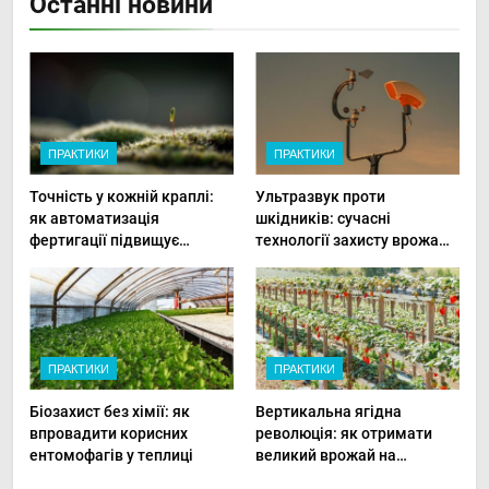
Останні новини
ПРАКТИКИ
ПРАКТИКИ
Точність у кожній краплі:
Ультразвук проти
як автоматизація
шкідників: сучасні
фертигації підвищує
технології захисту врожаю
прибутки малого фермера
в малих господарствах
ПРАКТИКИ
ПРАКТИКИ
Біозахист без хімії: як
Вертикальна ягідна
впровадити корисних
революція: як отримати
ентомофагів у теплиці
великий врожай на
мінімальній площі