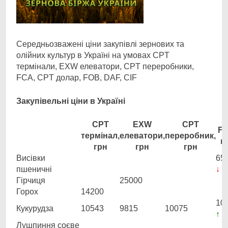
Середньозважені ціни закупівлі зернових та
олійних культур в Україні на умовах CPT
термінали, EXW елеватори, CPT переробники,
FCA, CPT долар, FOB, DAF, CIF
Закупівельні ціни в Україні
CPT
EXW
CPT
FC
термінал,
елеватори,
переробник,
г
грн
грн
грн
Висівки
65
пшеничні
↓ 5
Гірчиця
25000
Горох
14200
10
Кукурудза
10543
9815
10075
↑ 8
Лушпиння соєве