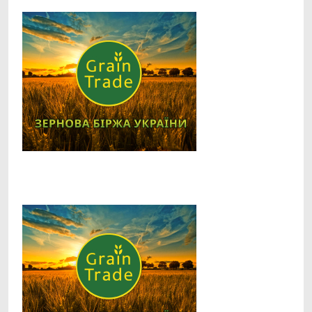
Facebook
Telegram
Viber
X
Copy
Print
Link