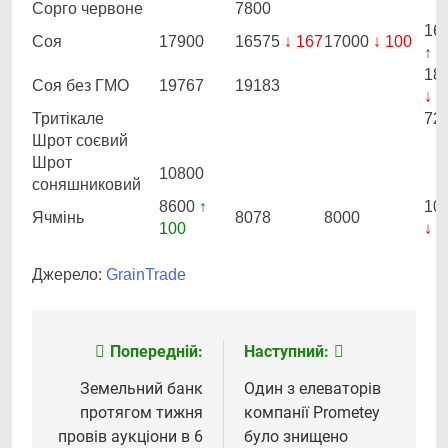
Сорго червоне
7800
16
Соя
17900
16575
↓ 167
17000
↓ 100
↑ 1
18
Соя без ГМО
19767
19183
↓ 3
Тритікале
72
Шрот соєвий
Шрот
10800
соняшниковий
8600
↑
10
Ячмінь
8078
8000
100
↓ 1
Джерело:
GrainTrade
Попередній:
Наступний:
Навігація
записів
Земельний банк
Один з елеваторів
протягом тижня
компанії Prometey
провів аукціони в 6
було знищено