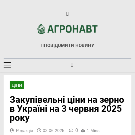
Перейти
до
вмісту
Агронавт
Новини Українського Агробізнесу
ПОВІДОМИТИ НОВИНУ
ЦІНИ
Закупівельні ціни на зерно
в Україні на 3 червня 2025
року
0
Редакція
03.06.2025
1 Mins