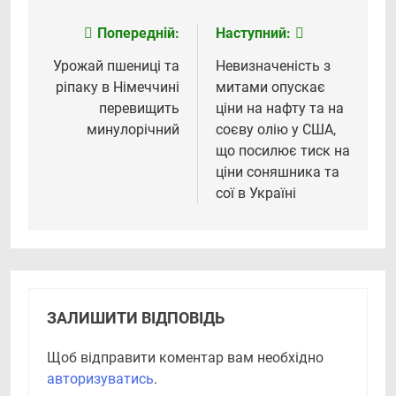
Попередній:
Наступний:
Навігація
записів
Урожай пшениці та
Невизначеність з
ріпаку в Німеччині
митами опускає
перевищить
ціни на нафту та на
минулорічний
соєву олію у США,
що посилює тиск на
ціни соняшника та
сої в Україні
ЗАЛИШИТИ ВІДПОВІДЬ
Щоб відправити коментар вам необхідно
авторизуватись
.