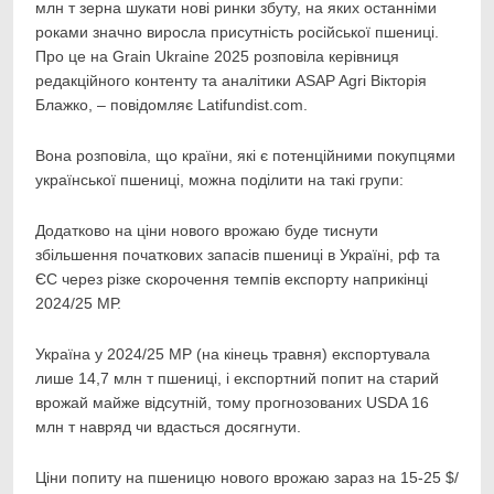
млн т зерна шукати нові ринки збуту, на яких останніми
роками значно виросла присутність російської пшениці.
Про це на Grain Ukraine 2025 розповіла керівниця
редакційного контенту та аналітики ASAP Agri Вікторія
Блажко, – повідомляє Latifundist.com.
Вона розповіла, що країни, які є потенційними покупцями
української пшениці, можна поділити на такі групи:
Додатково на ціни нового врожаю буде тиснути
збільшення початкових запасів пшениці в Україні, рф та
ЄС через різке скорочення темпів експорту наприкінці
2024/25 МР.
Україна у 2024/25 МР (на кінець травня) експортувала
лише 14,7 млн т пшениці, і експортний попит на старий
врожай майже відсутній, тому прогнозованих USDA 16
млн т навряд чи вдасться досягнути.
Ціни попиту на пшеницю нового врожаю зараз на 15-25 $/