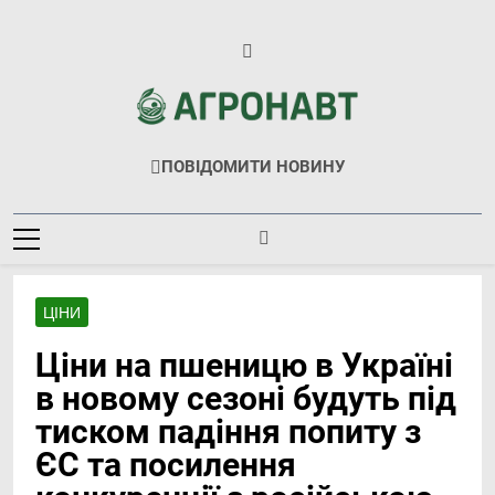
Перейти
до
вмісту
Агронавт
Новини Українського Агробізнесу
ПОВІДОМИТИ НОВИНУ
ЦІНИ
Ціни на пшеницю в Україні
в новому сезоні будуть під
тиском падіння попиту з
ЄС та посилення