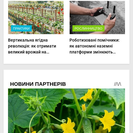
ПРАКТИКИ
РОСЛИННИЦТВО
Вертикальна ягідна
Роботизовані помічники:
революція: як отримати
як автономні наземні
великий врожай на
платформи змінюють
мінімальній площі
догляд за органічними
овочами