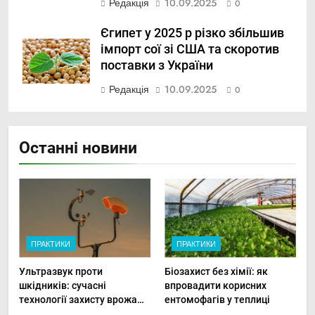
Редакція
10.09.2025
0
Єгипет у 2025 р різко збільшив
імпорт сої зі США та скоротив
поставки з України
Редакція
10.09.2025
0
Останні новини
ПРАКТИКИ
ПРАКТИКИ
Ультразвук проти
Біозахист без хімії: як
шкідників: сучасні
впровадити корисних
технології захисту врожаю
ентомофагів у теплиці
в малих господарствах