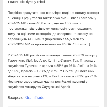
т нижчі, ніж були у квітні.
Потрібно врахувати, що внаслідок падіння попиту експорт
пшениці з рф у травні також різко зменшився і загалом у
2024/25 МР склав 40,8 млн т, що на 10,2 млн т
поступається відповідному минулорічному показнику,
тому, за оцінками експертів, до завершення сезону не
перевищить 41,5 млн т (порівняно з 55,5 млн т у
2023/2024 МР та прогнозованими USDA 43,5 млн т).
У 2024/25 МР російська пшениця склала 70-90% імпорту
Туреччини, Лівії, Ізраїлю, Кенії та Єгипту. Так, її частка у
закупівлях Туреччини зросла з 85% до 96%, Лівії – з 94%
до 95%, Ізраїлю – з 73% до 87%. У Єгипті цей показник
зберігається на рівні 71%, у Кенії знизився з 82% до 74%.
Незначно скоротилася частка російської пшениці у
закупівлях Алжиру та Саудівської Аравії.
Джерело:
GrainTrade