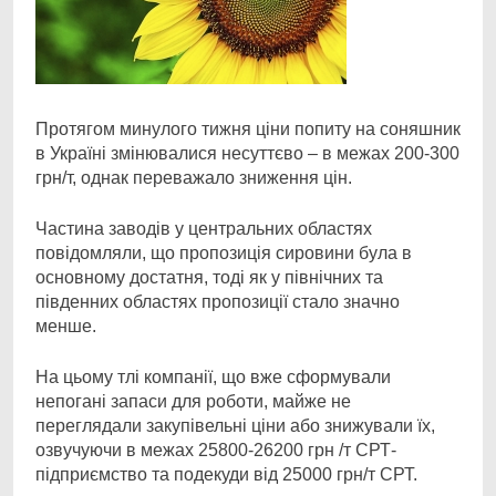
Протягом минулого тижня ціни попиту на соняшник
в Україні змінювалися несуттєво – в межах
200-300
грн/т, однак переважало зниження цін.
Частина заводів у центральних областях
повідомляли, що пропозиція сировини була в
основному достатня, тоді як у північних та
південних областях пропозиції стало значно
менше.
На цьому тлі компанії, що вже сформували
непогані запаси для роботи, майже не
переглядали закупівельні ціни або знижували їх,
озвучуючи в межах 25800-26200 грн /т СРТ-
підприємство та подекуди від 25000 грн/т СРТ.