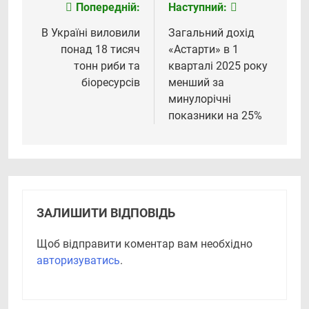
Попередній:
Наступний:
Навігація
записів
В Україні виловили
Загальний дохід
понад 18 тисяч
«Астарти» в 1
тонн риби та
кварталі 2025 року
біоресурсів
менший за
минулорічні
показники на 25%
ЗАЛИШИТИ ВІДПОВІДЬ
Щоб відправити коментар вам необхідно
авторизуватись
.