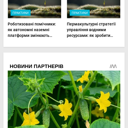
ПРАКТИКИ
ПРАКТИКИ
Роботизовані помічники:
Пермакультурні стратегії
як автономні наземні
управління водними
платформи змінюють
ресурсами: як зробити
догляд за органічними
мале господарство стійким
овочами
до посухи