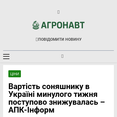
Перейти
до
вмісту
Агронавт
Новини Українського Агробізнесу
ПОВІДОМИТИ НОВИНУ
ЦІНИ
Вартість соняшнику в
Україні минулого тижня
поступово знижувалась –
АПК-Інформ