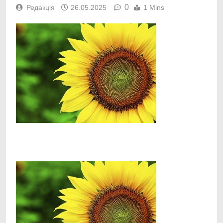
0
Редакція
26.05.2025
1 Mins
Facebook
Telegram
Viber
X
Copy
Print
Link