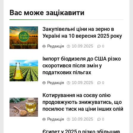
Вас може зацікавити
Закупівельні ціни на зерно в
Україні на 10 вересня 2025 року
Редакція
10.09.2025
0
Імпорт біодизеля до США різко
скоротився після змін у
податкових пільгах
Редакція
10.09.2025
0
Котирування на соєву олію
продовжують знижуватись, що
посилює тиск на ціни інших олій
Редакція
10.09.2025
0
Єгипет у 2025 р різко збільшив