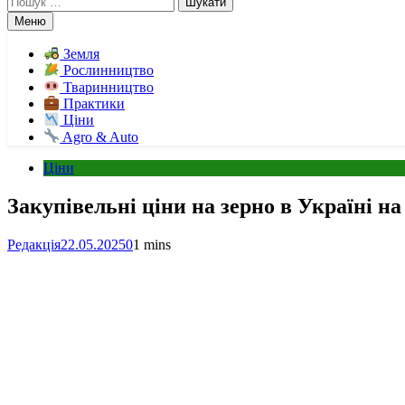
Меню
Земля
Рослинництво
Тваринництво
Практики
Ціни
Agro & Auto
Ціни
Закупівельні ціни на зерно в Україні на
Редакція
22.05.2025
0
1 mins
Facebook
Telegram
Viber
X