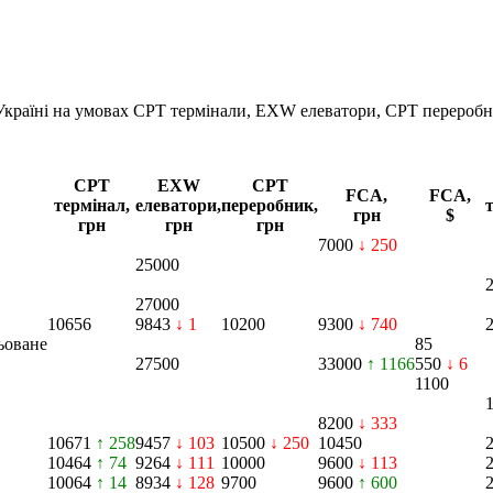
 Україні на умовах CPT
термінали, EXW елеватори, CPT переробн
CPT
EXW
CPT
FCA,
FCA,
термінал,
елеватори,
переробник,
грн
$
грн
грн
грн
7000
↓ 250
25000
27000
10656
9843
↓ 1
10200
9300
↓ 740
ьоване
85
27500
33000
↑ 1166
550
↓ 6
1100
8200
↓ 333
10671
↑ 258
9457
↓ 103
10500
↓ 250
10450
10464
↑ 74
9264
↓ 111
10000
9600
↓ 113
10064
↑ 14
8934
↓ 128
9700
9600
↑ 600