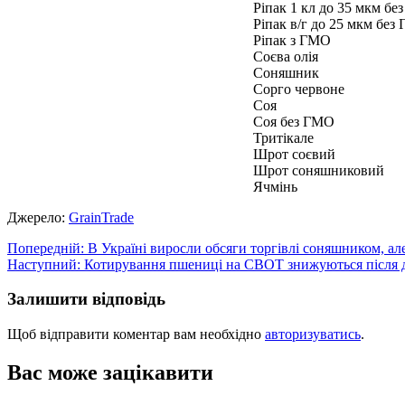
Ріпак 1 кл до 35 мкм б
Ріпак в/г до 25 мкм без
Ріпак з ГМО
Соєва олія
Соняшник
Сорго червоне
Соя
Соя без ГМО
Тритікале
Шрот соєвий
Шрот соняшниковий
Ячмінь
Джерело:
GrainTrade
Навігація
Попередній:
В Україні виросли обсяги торгівлі соняшником, ал
Наступний:
Котирування пшениці на CBOT знижуються після 
записів
Залишити відповідь
Щоб відправити коментар вам необхідно
авторизуватись
.
Вас може зацікавити