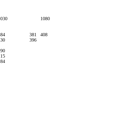
1030
1080
384
381
408
430
396
290
215
184