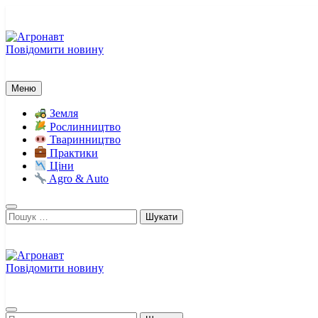
Перейти
до
вмісту
Повідомити новину
Агронавт
Новини українського агробізнесу
Меню
Земля
Рослинництво
Тваринництво
Практики
Ціни
Agro & Auto
Пошук:
Повідомити новину
Агронавт
Новини українського агробізнесу
Пошук: