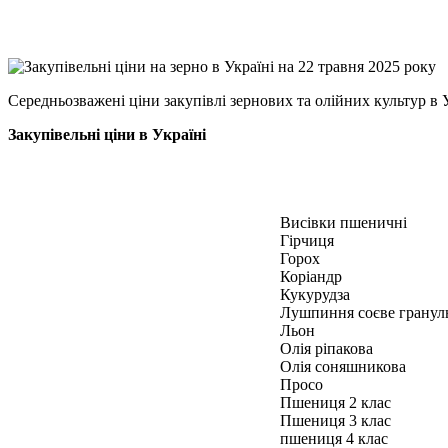
Copy
Link
Print
Середньозважені ціни закупівлі зернових та олійних культур в
Закупівельні ціни в Україні
Висівки пшеничні
Гірчиця
Горох
Коріандр
Кукурудза
Лушпиння соєве гранул
Льон
Олія ріпакова
Олія соняшникова
Просо
Пшениця 2 клас
Пшениця 3 клас
пшениця 4 клас