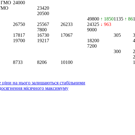
ез ГМО
24000
 ГМО
23420
20500
49800
↑ 1850
1135
↑ 86
26750
25567
26233
24325
↓ 963
7800
9000
17817
16730
17067
305
19700
19217
18200
7200
300
8733
8206
10100
е ціни на нього залишаються стабільними
досягнення місячного максимуму