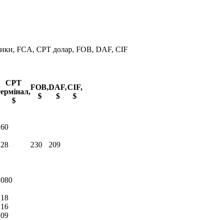
ики, FCA, CPT долар, FOB, DAF, CIF
CPT
FOB,
DAF,
CIF,
термінал,
$
$
$
$
260
228
230
209
1080
218
216
209