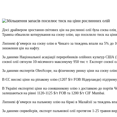
X
Copy
Link
Print
Досі драйвером зростання світових цін на рослинні олії була соєва олія,
Трампа обвалили котирування на соєву олію, що посилило тиск на ціни
Липневі ф’ючерси на соєву олію в Чикаго за тиждень впали на 5% до 109
зниження цін на нафту.
За даними Національної асаціації переробників олійних культур США (NO
соєвої олії сягнули 10-місячного максимуму 950 тис т. Експорт соєвої 
За даними експертів OleoScope, на фізичному ринку ціни на соєву олію з
В ЄС високі ціни на ріпакову олію (1207 $/т FOB Нідерланди) підтриму
В Україні експортні ціни на соняшникову олію з доставкою до портів Ч
залишаються на рівні 1120-1125 $/т FOB та 1200 $/т CIF Mumbai.
Липневі ф’ючерси на пальмову олію на біржі в Малайзії за тиждень впал
За даними сюрвейєрів, експорт пальмової олії протягом 1-25 травня вир