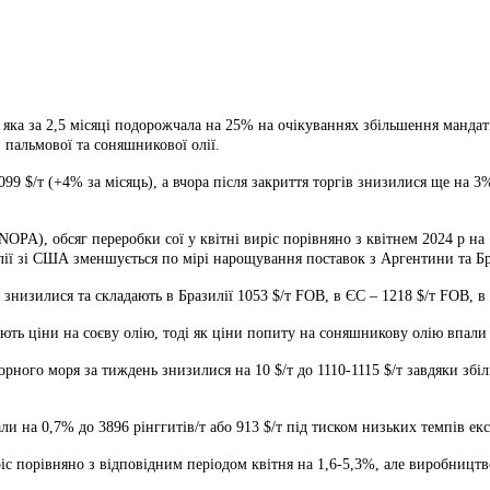
 яка за 2,5 місяці
подорожчала на 25% на очікуваннях збільшення мандаті
 пальмової та соняшникової олії.
9 $/т (+4% за місяць), а вчора після закриття торгів знизилися ще на 3%
PA), обсяг переробки сої у квітні виріс порівняно з квітнем 2024 р на 
олії зі США зменшується по мірі нарощування поставок з Аргентини та Бр
низилися та складають в Бразилії 1053 $/т FOB, в ЄС – 1218 $/т FOB, в К
ють ціни на соєву олію, тоді як ціни попиту на соняшникову олію впали 
орного моря за тиждень знизилися на 10 $/т до 1110-1115 $/т завдяки зб
и на 0,7% до 3896 рінггитів/т або 913 $/т під тиском низьких темпів екс
іс порівняно з відповідним періодом квітня на 1,6-5,3%, але виробництв