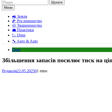
Пошук:
Меню
🚜 Земля
🌽 Рослинництво
🐽 Тваринництво
💼 Практики
📉 Ціни
🔧 Agro & Auto
Ціни
Збільшення запасів посилює тиск на ці
Редакція
22.05.2025
0
1 mins
Facebook
Telegram
Viber