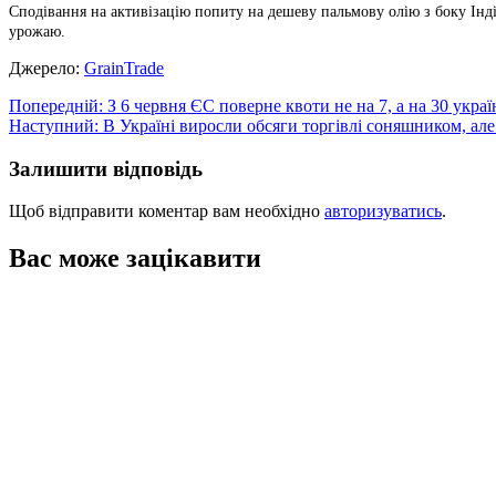
Сподівання на активізацію попиту на дешеву пальмову олію з боку Інді
урожаю.
Джерело:
GrainTrade
Навігація
Попередній:
З 6 червня ЄС поверне квоти не на 7, а на 30 укра
Наступний:
В Україні виросли обсяги торгівлі соняшником, ал
записів
Залишити відповідь
Щоб відправити коментар вам необхідно
авторизуватись
.
Вас може зацікавити