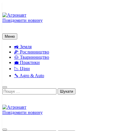
Перейти
до
вмісту
Повідомити новину
Агронавт
Новини українського агробізнесу
Меню
🚜 Земля
🌽 Рослинництво
🐽 Тваринництво
💼 Практики
📉 Ціни
🔧 Agro & Auto
Пошук:
Повідомити новину
Агронавт
Новини українського агробізнесу