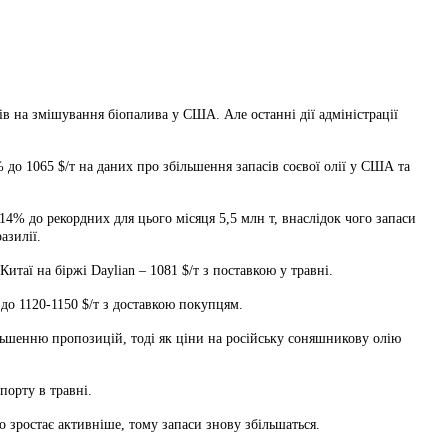
в на змішування біопалива у США. Але останні дії адміністрації
 до 1065 $/т на даних про збільшення запасів соєвої олії у США та
14% до рекордних для цього місяця 5,5 млн т, внаслідок чого запаси
азилії.
итаї на біржі Daylian – 1081 $/т з поставкою у травні.
до 1120-1150 $/т з доставкою покупцям.
ільшенню пропозицій, тоді як ціни на російську соняшникову олію
порту в травні.
о зростає активніше, тому запаси знову збільшаться.