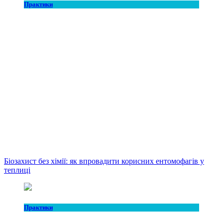
Практики
Біозахист без хімії: як впровадити корисних ентомофагів у
теплиці
Практики