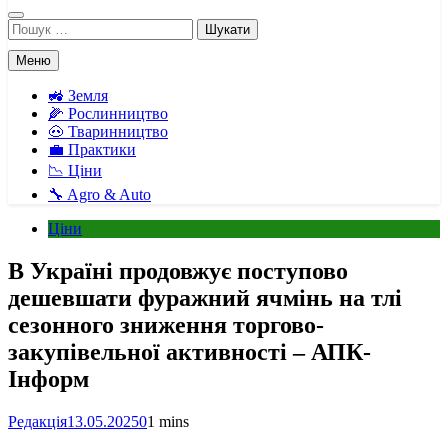
Пошук:
Меню
🚜 Земля
🌽 Рослинництво
🐽 Тваринництво
💼 Практики
📉 Ціни
🔧 Agro & Auto
Ціни
В Україні продовжує поступово
дешевшати фуражний ячмінь на тлі
сезонного зниження торгово-
закупівельної активності – АПК-
Інформ
Редакція
13.05.2025
0
1 mins