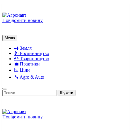
Перейти
до
вмісту
Повідомити новину
Агронавт
Новини українського агробізнесу
Меню
🚜 Земля
🌽 Рослинництво
🐽 Тваринництво
💼 Практики
📉 Ціни
🔧 Agro & Auto
Пошук:
Повідомити новину
Агронавт
Новини українського агробізнесу