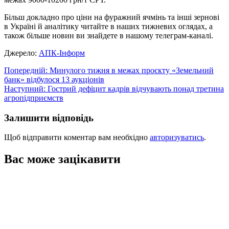
Більш докладно про ціни на фуражний ячмінь та інші зернові
в Україні й аналітику читайте в наших тижневих оглядах, а
також більше новин ви знайдете в нашому телеграм-каналі.
Джерело:
АПК-Інформ
Навігація
Попередній:
Минулого тижня в межах проєкту «Земельний
банк» відбулося 13 аукціонів
записів
Наступний:
Гострий дефіцит кадрів відчувають понад третина
агропідприємств
Залишити відповідь
Щоб відправити коментар вам необхідно
авторизуватись
.
Вас може зацікавити