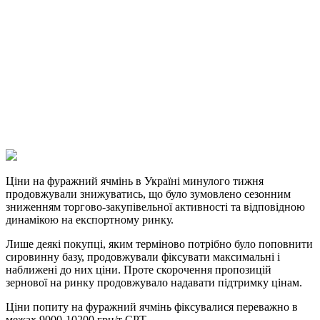
Facebook
Telegram
Viber
X
Copy
Link
Print
Ціни на фуражний ячмінь в Україні минулого тижня
продовжували знижуватись, що було
зумовлено сезонним
зниженням торгово-закупівельної активності та відповідною
динамікою на експортному ринку.
Лише деякі покупці, яким терміново потрібно було поповнити
сировинну базу, продовжували фіксувати максимальні і
наближені до них ціни. Проте скорочення пропозицій
зернової на ринку продовжувало надавати підтримку цінам.
Ціни попиту на фуражний ячмінь фіксувалися переважно в
межах 9000-10200 грн/т СРТ.