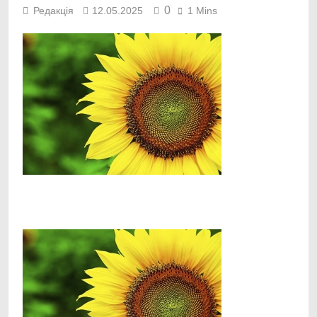
0
Редакція
12.05.2025
1 Mins
Facebook
Telegram
Viber
X
Copy
Print
Link