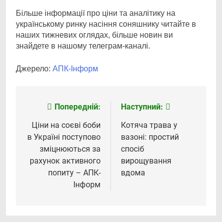
Більше інформації про ціни та аналітику на
українському ринку насіння соняшнику читайте в
наших тижневих оглядах, більше новин ви
знайдете в нашому телеграм-каналі.
Джерело:
АПК-Інформ
Попередній:
Наступний:
Навігація
записів
Ціни на соєві боби
Котяча трава у
в Україні поступово
вазоні: простий
зміцнюються за
спосіб
рахунок активного
вирощування
попиту – АПК-
вдома
Інформ