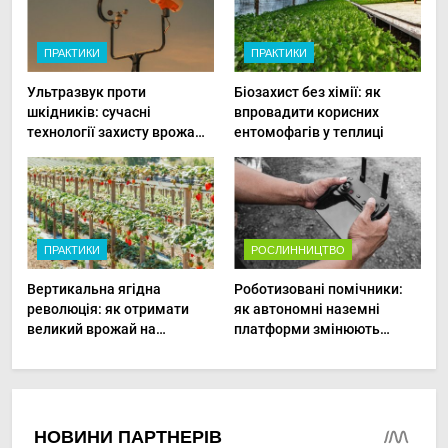
ПРАКТИКИ
ПРАКТИКИ
Ультразвук проти
Біозахист без хімії: як
шкідників: сучасні
впровадити корисних
технології захисту врожаю
ентомофагів у теплиці
в малих господарствах
ПРАКТИКИ
РОСЛИННИЦТВО
Вертикальна ягідна
Роботизовані помічники:
революція: як отримати
як автономні наземні
великий врожай на
платформи змінюють
мінімальній площі
догляд за органічними
овочами