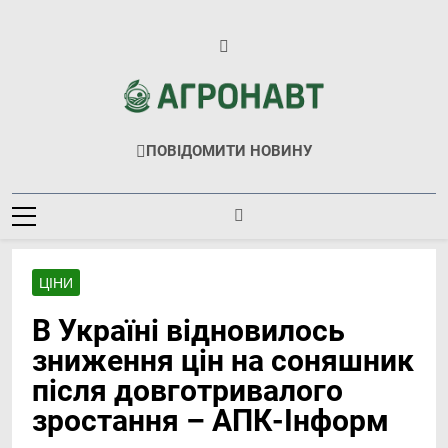
Перейти
до
вмісту
Агронавт
Новини Українського Агробізнесу
ПОВІДОМИТИ НОВИНУ
ЦІНИ
В Україні відновилось
зниження цін на соняшник
після довготривалого
зростання – АПК-Інформ