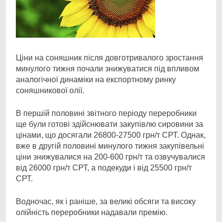
Ціни на соняшник після довготривалого зростання
минулого тижня почали знижуватися під
впливом
аналогічної динаміки на експортному ринку
соняшникової олії.
В першій половині звітного періоду переробники
ще були готові здійснювати закупівлю сировини за
цінами, що досягали 26800-27500 грн/т СРТ. Однак,
вже в другій половині минулого тижня закупівельні
ціни знижувалися на 200-600 грн/т та озвучувалися
від 26000 грн/т СРТ, а подекуди і від 25500 грн/т
СРТ.
Водночас, як і раніше, за великі обсяги та високу
олійність переробники надавали премію.