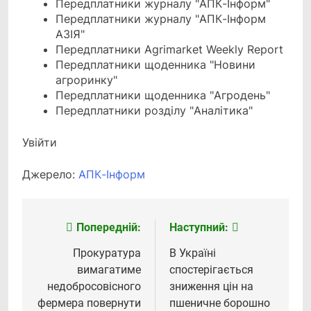
Передплатники журналу "АПК-Інформ"
Передплатники журналу "АПК-Інформ
АЗІЯ"
Передплатники Agrimarket Weekly Report
Передплатники щоденника "Новини
агроринку"
Передплатники щоденника "Агродень"
Передплатники розділу "Аналітика"
Увійти
Джерело:
АПК-Інформ
Попередній:
Наступний:
Навігація
записів
Прокуратура
В Україні
вимагатиме
спостерігається
недобросовісного
зниження цін на
фермера повернути
пшеничне борошно