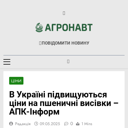
Перейти
до
вмісту
Агронавт
Новини Українського Агробізнесу
ПОВІДОМИТИ НОВИНУ
ЦІНИ
В Україні підвищуються
ціни на пшеничні висівки –
АПК-Інформ
0
Редакція
09.05.2025
1 Mins