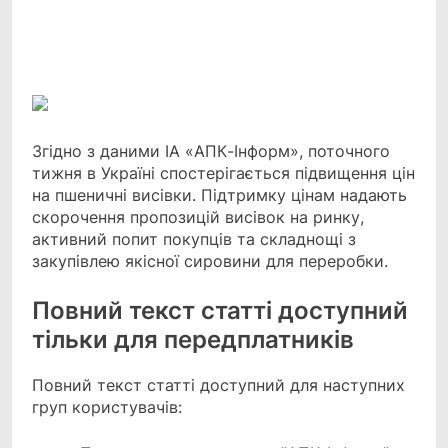
Facebook
Telegram
Viber
X
Copy
Print
Link
Згідно з даними ІА «АПК-Інформ», поточного
тижня в Україні спостерігається підвищення
цін
на пшеничні висівки. Підтримку цінам надають
скорочення пропозицій висівок на ринку,
активний попит покупців та складнощі з
закупівлею якісної сировини для переробки.
Повний текст статті доступний
тільки для передплатників
Повний текст статті доступний для наступних
груп користувачів: