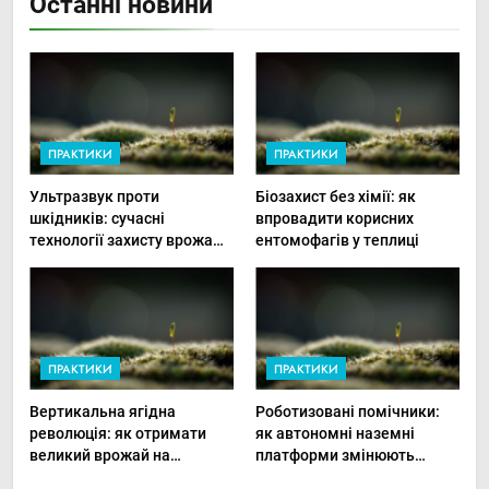
Останні новини
ПРАКТИКИ
ПРАКТИКИ
Ультразвук проти
Біозахист без хімії: як
шкідників: сучасні
впровадити корисних
технології захисту врожаю
ентомофагів у теплиці
в малих господарствах
ПРАКТИКИ
ПРАКТИКИ
Вертикальна ягідна
Роботизовані помічники:
революція: як отримати
як автономні наземні
великий врожай на
платформи змінюють
мінімальній площі
догляд за органічними