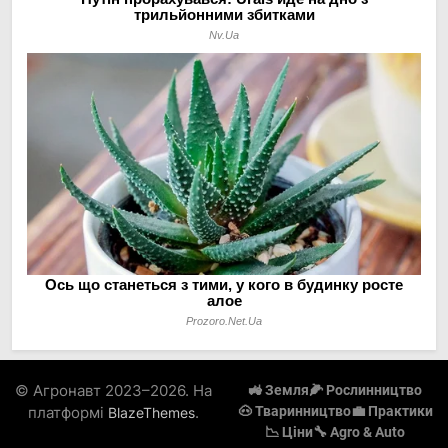
© Агронавт 2023–2026. На
🚜 Земля
🌽 Рослинництво
платформі
.
🐽 Тваринництво
💼 Практики
BlazeThemes
📉 Ціни
🔧 Agro & Auto