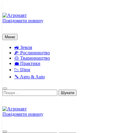
Перейти
до
вмісту
Повідомити новину
Агронавт
Новини українського агробізнесу
Меню
🚜 Земля
🌽 Рослинництво
🐽 Тваринництво
💼 Практики
📉 Ціни
🔧 Agro & Auto
Пошук:
Повідомити новину
Агронавт
Новини українського агробізнесу