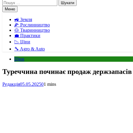
Пошук:
Меню
🚜 Земля
🌽 Рослинництво
🐽 Тваринництво
💼 Практики
📉 Ціни
🔧 Agro & Auto
Ціни
Туреччина починає продаж держзапасів к
Редакція
05.05.2025
0
1 mins
Facebook
Telegram
Viber