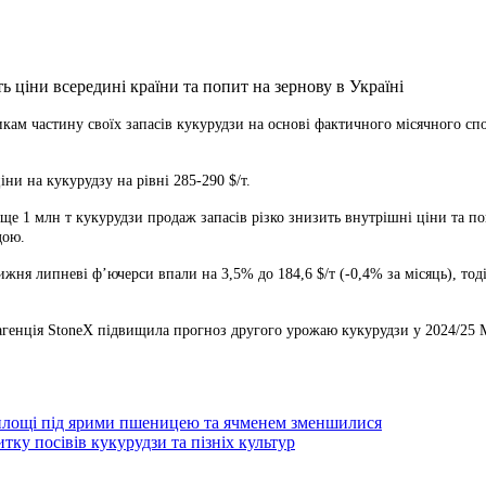
икам частину своїх
запасів кукурудзи на основі фактичного місячного спо
и на кукурудзу на рівні 285-290 $/т.
е 1 млн т кукурудзи продаж запасів різко знизить внутрішні ціни та по
дою.
я липневі ф’ючерси впали на 3,5% до 184,6 $/т (-0,4% за місяць), тоді
 агенція StoneX підвищила прогноз другого урожаю кукурудзи у 2024/25 М
е площі під ярими пшеницею та ячменем зменшилися
тку посівів кукурудзи та пізніх культур