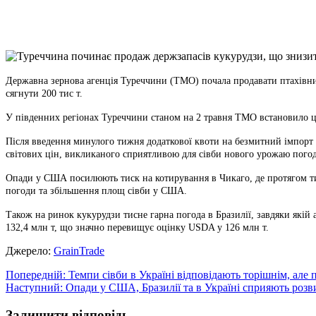
X
Copy
Link
Print
Державна зернова агенція Туреччини (ТМО) почала продавати птахівн
сягнути 200 тис т.
У південних регіонах Туреччини станом на 2 травня ТМО встановило цін
Після введення минулого тижня додаткової квоти на безмитний імпорт щ
світових цін, викликаного сприятливою для сівби нового урожаю пого
Опади у США посилюють тиск на котирування в Чикаго, де протягом тижн
погоди та збільшення площ сівби у США.
Також на ринок кукурудзи тисне гарна погода в Бразилії, завдяки якій
132,4 млн т, що значно перевищує оцінку USDA у 126 млн т.
Джерело:
GrainTrade
Навігація
Попередній:
Темпи сівби в Україні відповідають торішнім, ал
Наступний:
Опади у США, Бразилії та в Україні сприяють розви
записів
Залишити відповідь