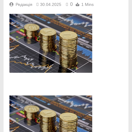
0
Редакція
30.04.2025
1 Mins
Facebook
Telegram
Viber
X
Copy
Print
Link