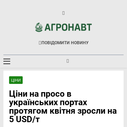
Перейти
до
вмісту
Агронавт
Новини Українського Агробізнесу
ПОВІДОМИТИ НОВИНУ
ЦІНИ
Ціни на просо в
українських портах
протягом квітня зросли на
5 USD/т