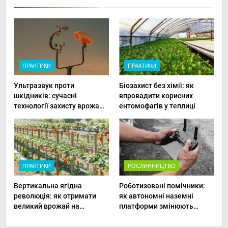
ПРАКТИКИ
ПРАКТИКИ
Ультразвук проти
Біозахист без хімії: як
шкідників: сучасні
впровадити корисних
технології захисту врожаю
ентомофагів у теплиці
в малих господарствах
ПРАКТИКИ
РОСЛИННИЦТВО
Вертикальна ягідна
Роботизовані помічники:
революція: як отримати
як автономні наземні
великий врожай на
платформи змінюють
мінімальній площі
догляд за органічними
овочами