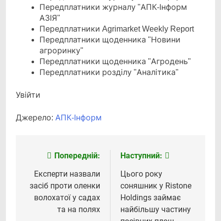
Передплатники журналу "АПК-Інформ
АЗІЯ"
Передплатники Agrimarket Weekly Report
Передплатники щоденника "Новини
агроринку"
Передплатники щоденника "Агродень"
Передплатники розділу "Аналітика"
Увійти
Джерело:
АПК-Інформ
Попередній:
Наступний:
Навігація
записів
Експерти назвали
Цього року
засіб проти оленки
соняшник у Ristone
волохатої у садах
Holdings займає
та на полях
найбільшу частину