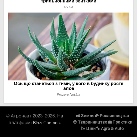
© Агронавт 2023–2026. На
🚜 Земля
🌽 Рослинництво
🐽 Тваринництво
💼 Практики
платформі
.
BlazeThemes
📉 Ціни
🔧 Agro & Auto