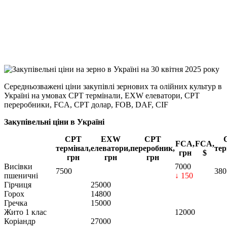
Viber
X
Copy
Link
Print
Середньозважені ціни закупівлі зернових та олійних культур в
Україні на умовах CPT
термінали, EXW елеватори, CPT
переробники, FCA, CPT долар, FOB, DAF, CIF
Закупівельні ціни в Україні
CPT
EXW
CPT
FCA,
FCA,
термінал,
елеватори,
переробник,
тер
грн
$
грн
грн
грн
Висівки
7000
7500
380
пшеничні
↓ 150
Гірчиця
25000
Горох
14800
Гречка
15000
Жито 1 клас
12000
Коріандр
27000