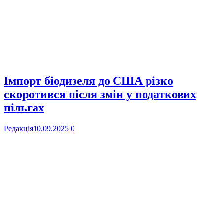
Імпорт біодизеля до США різко
скоротився після змін у податкових
пільгах
Редакція
10.09.2025
0