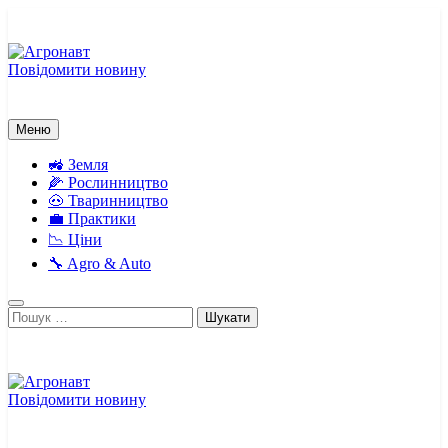
Перейти
до
вмісту
Повідомити новину
Агронавт
Новини українського агробізнесу
Меню
🚜 Земля
🌽 Рослинництво
🐽 Тваринництво
💼 Практики
📉 Ціни
🔧 Agro & Auto
Пошук:
Повідомити новину
Агронавт
Новини українського агробізнесу