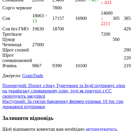
↓ 433
Сорго червоне
7800
14600
18063
↑
Соя
17157
16900
↓
305
385
13
2211
Соя без ГМО
19630
18700
429
Тритікале
7200
Цукор
500
Чечевиця
27000
Шрот соєвий
290
Шрот
220
соняшниковий
Ячмінь
9867
9390
10100
219
Джерело:
GrainTrade
Навігація
Попередній:
Попит з боку Туреччини та Індії підтримує ціни
на українську соняшникову олію, тоді як покупці з ЄС
записів
скорочують закупівлі
Наступний:
За гектар бавовнику фермер отримає 10 тис грн
державної підтримки
Залишити відповідь
Щоб відправити коментар вам необхідно
авторизуватись
.