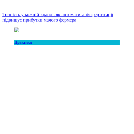
Точність у кожній краплі: як автоматизація фертигації
підвищує прибутки малого фермера
Практики