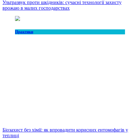
Ультразвук проти шкідників: сучасні технології захисту
врожаю в малих господарствах
Практики
Біозахист без хімії: як впровадити корисних ентомофагів у
теплиці