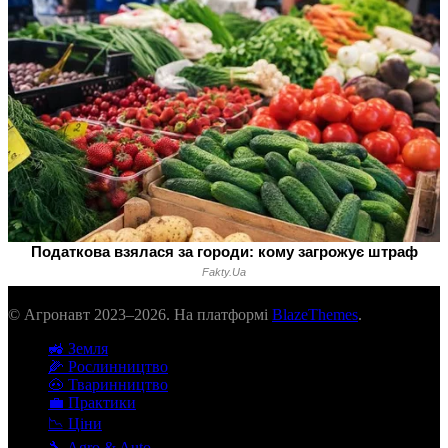
© Агронавт 2023–2026. На платформі
BlazeThemes
.
🚜 Земля
🌽 Рослинництво
🐽 Тваринництво
💼 Практики
📉 Ціни
🔧 Agro & Auto