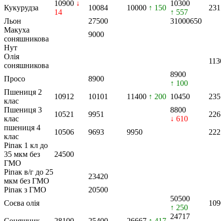
10900
↓
10300
Кукурудза
10084
10000
↑ 150
231
14
↑ 557
Льон
27500
31000
650
Макуха
9000
соняшникова
Нут
Олія
113
соняшникова
8900
Просо
8900
↑ 100
Пшениця 2
10912
10101
11400
↑ 200
10450
235
клас
Пшениця 3
8800
10521
9951
226
клас
↓ 610
пшениця 4
10506
9693
9950
222
клас
Ріпак 1 кл до
35 мкм без
24500
ГМО
Ріпак в/г до 25
23420
мкм без ГМО
Ріпак з ГМО
20500
50500
Соєва олія
109
↑ 250
24717
Соняшник
28100
25400
26667
↑ 417