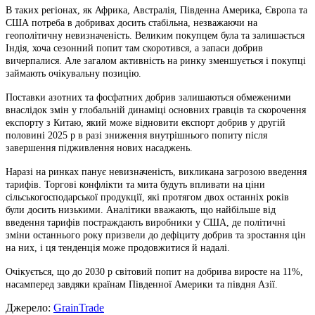
В таких регіонах, як Африка, Австралія, Південна Америка, Європа та
США потреба в добривах досить стабільна, незважаючи на
геополітичну невизначеність. Великим покупцем була та залишається
Індія, хоча сезонний попит там скоротився, а запаси добрив
вичерпалися. Але загалом активність на ринку зменшується і покупці
займають очікувальну позицію.
Поставки азотних та фосфатних добрив залишаються обмеженими
внаслідок змін у глобальній динаміці основних гравців та скорочення
експорту з Китаю, який може відновити експорт добрив у другій
половині 2025 р в разі зниження внутрішнього попиту після
завершення підживлення нових насаджень.
Наразі на ринках панує невизначеність, викликана загрозою введення
тарифів. Торгові конфлікти та мита будуть впливати на ціни
сільськогосподарської продукції, які протягом двох останніх років
були досить низькими. Аналітики вважають, що найбільше від
введення тарифів постраждають виробники у США, де політичні
зміни останнього року призвели до дефіциту добрив та зростання цін
на них, і ця тенденція може продовжитися й надалі.
Очікується, що до 2030 р світовий попит на добрива виросте на 11%,
насамперед завдяки країнам Південної Америки та півдня Азії.
Джерело:
GrainTrade