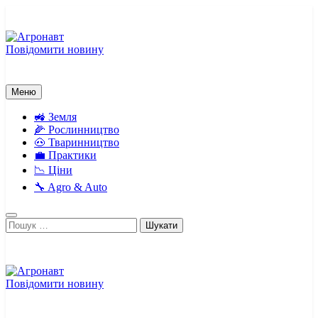
Перейти
до
вмісту
Повідомити новину
Агронавт
Новини українського агробізнесу
Меню
🚜 Земля
🌽 Рослинництво
🐽 Тваринництво
💼 Практики
📉 Ціни
🔧 Agro & Auto
Пошук:
Повідомити новину
Агронавт
Новини українського агробізнесу