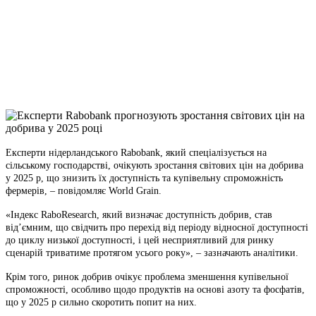
Telegram
Viber
X
Copy
Link
Print
Експерти нідерландського Rabobank, який спеціалізується на
сільському господарстві, очікують
зростання світових цін на добрива
у 2025 р, що знизить їх доступність та купівельну спроможність
фермерів, – повідомляє World Grain.
«Індекс RaboResearch, який визначає доступність добрив, став
від’ємним, що свідчить про перехід від періоду відносної доступності
до циклу низької доступності, і цей несприятливий для ринку
сценарій триватиме протягом усього року», – зазначають аналітики.
Крім того, ринок добрив очікує проблема зменшення купівельної
спроможності, особливо щодо продуктів на основі азоту та фосфатів,
що у 2025 р сильно скоротить попит на них.