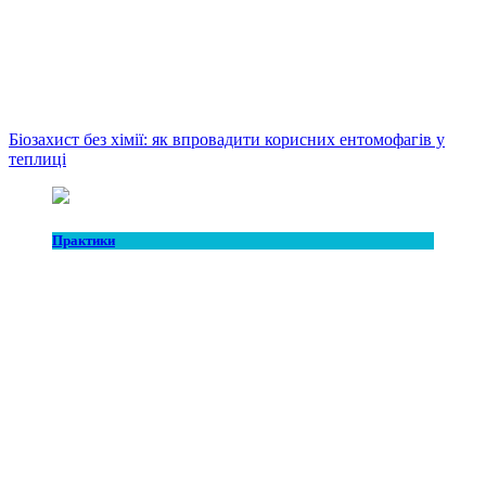
Біозахист без хімії: як впровадити корисних ентомофагів у
теплиці
Практики