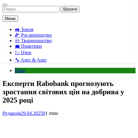
Пошук:
Меню
🚜 Земля
🌽 Рослинництво
🐽 Тваринництво
💼 Практики
📉 Ціни
🔧 Agro & Auto
Ціни
Експерти Rabobank прогнозують
зростання світових цін на добрива у
2025 році
Редакція
29.04.2025
0
1 mins
Facebook