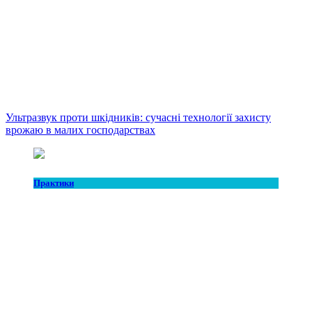
Ультразвук проти шкідників: сучасні технології захисту
врожаю в малих господарствах
Практики