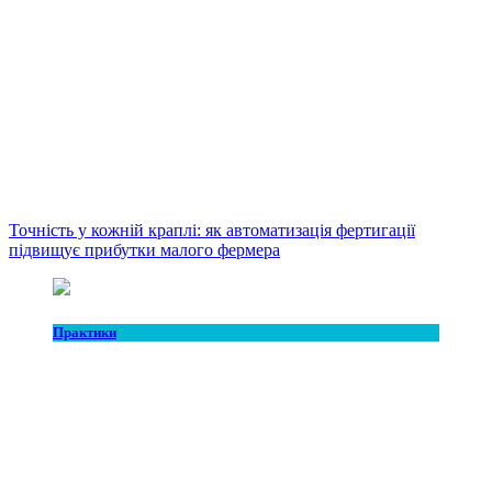
Точність у кожній краплі: як автоматизація фертигації
підвищує прибутки малого фермера
Практики