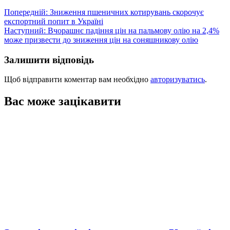
Навігація
Попередній:
Зниження пшеничних котирувань скорочує
експортний попит в Україні
записів
Наступний:
Вчорашнє падіння цін на пальмову олію на 2,4%
може призвести до зниження цін на соняшникову олію
Залишити відповідь
Щоб відправити коментар вам необхідно
авторизуватись
.
Вас може зацікавити