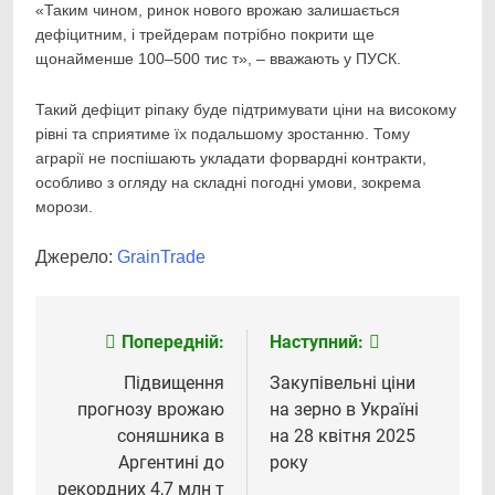
«Таким чином, ринок нового врожаю залишається
дефіцитним, і трейдерам потрібно покрити ще
щонайменше 100–500 тис т», – вважають у ПУСК.
Такий дефіцит ріпаку буде підтримувати ціни на високому
рівні та сприятиме їх подальшому зростанню. Тому
аграрії не поспішають укладати форвардні контракти,
особливо з огляду на складні погодні умови, зокрема
морози.
Джерело:
GrainTrade
Попередній:
Наступний:
Навігація
записів
Підвищення
Закупівельні ціни
прогнозу врожаю
на зерно в Україні
соняшника в
на 28 квітня 2025
Аргентині до
року
рекордних 4,7 млн т