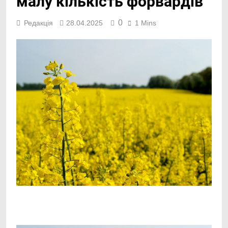
малу кількість форвардів
0
Редакція
28.04.2025
1 Mins
Facebook
Telegram
Viber
X
Copy
Print
Link