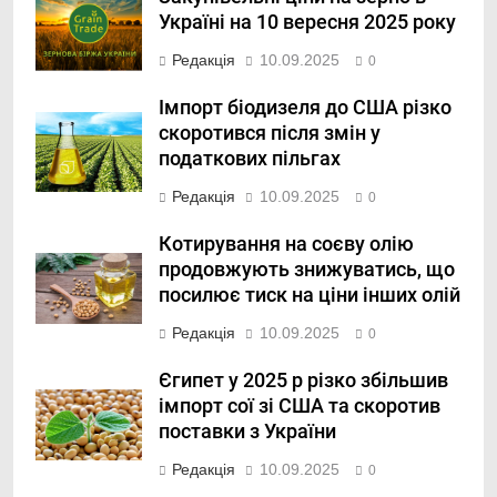
Україні на 10 вересня 2025 року
Редакція
10.09.2025
0
Імпорт біодизеля до США різко
скоротився після змін у
податкових пільгах
Редакція
10.09.2025
0
Котирування на соєву олію
продовжують знижуватись, що
посилює тиск на ціни інших олій
Редакція
10.09.2025
0
Єгипет у 2025 р різко збільшив
імпорт сої зі США та скоротив
поставки з України
Редакція
10.09.2025
0