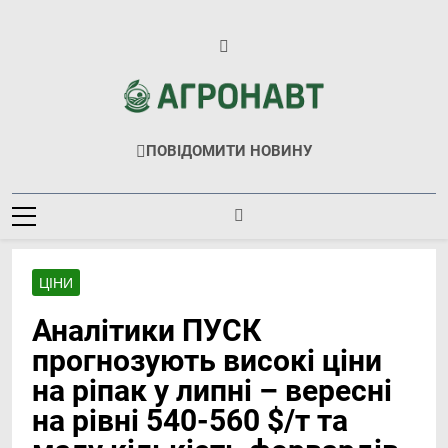
Перейти
до
вмісту
Агронавт
Новини Українського Агробізнесу
ПОВІДОМИТИ НОВИНУ
ЦІНИ
Аналітики ПУСК
прогнозують високі ціни
на ріпак у липні – вересні
на рівні 540-560 $/т та