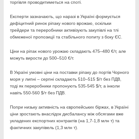
торгівля проводитиметься на споті.
Експерти зазначають, що наразі в Україні формується
дефіцитний ринок ріпаку нового врожаю, оскільки
трейдери та переробники активізують закупівлі на тлі
обмеженої пропозиції та стабільного попиту з боку ЄС.
Ціни на ріпак нового урожаю складають 475–480 €/т, але
можуть вирости до 500–510 €/т.
В Україні умовні ціни на поставки ріпаку до портів Чорного
моря у липні – серпні складають 510–515 $/т без ПДВ,
тоді як переробники пропонують 535-545 $/т, а інколи
навіть 550-560 $/т без ПДВ.
Попри низьку активність на європейських біржах, в Україні
ціни зростають внаслідок дисбалансу між обсягами вже
укладених експортних контрактів (на 1,7-1,8 млн т) та
фактичних закупівель (1,3 млн т).