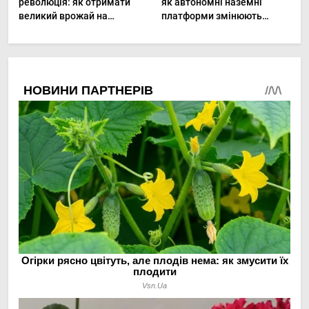
революція: як отримати
як автономні наземні
великий врожай на
платформи змінюють
мінімальній площі
догляд за органічними
овочами