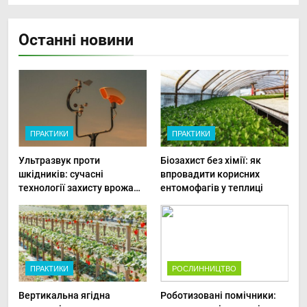
Останні новини
ПРАКТИКИ
ПРАКТИКИ
Ультразвук проти
Біозахист без хімії: як
шкідників: сучасні
впровадити корисних
технології захисту врожаю
ентомофагів у теплиці
в малих господарствах
ПРАКТИКИ
РОСЛИННИЦТВО
Вертикальна ягідна
Роботизовані помічники: