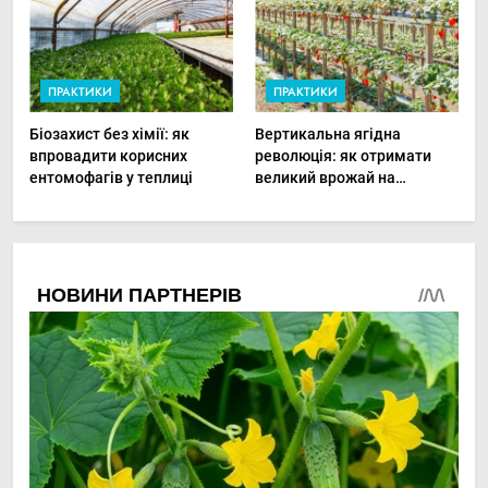
ПРАКТИКИ
ПРАКТИКИ
Біозахист без хімії: як
Вертикальна ягідна
впровадити корисних
революція: як отримати
ентомофагів у теплиці
великий врожай на
мінімальній площі