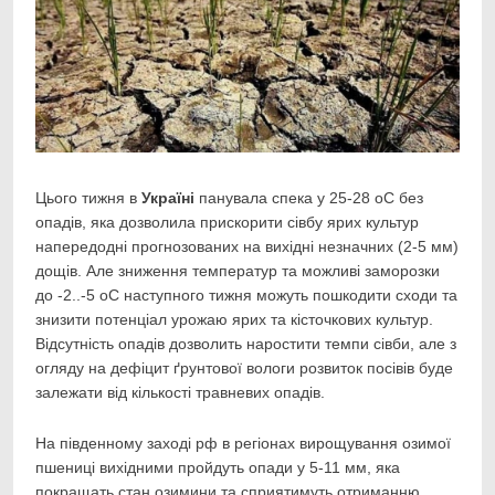
Цього тижня в
Україні
панувала спека у 25-28 оС без
опадів, яка дозволила прискорити сівбу
ярих культур
напередодні прогнозованих на вихідні незначних (2-5 мм)
дощів. Але зниження температур та можливі заморозки
до -2..-5 оС наступного тижня можуть пошкодити сходи та
знизити потенціал урожаю ярих та кісточкових культур.
Відсутність опадів дозволить наростити темпи сівби, але з
огляду на дефіцит ґрунтової вологи розвиток посівів буде
залежати від кількості травневих опадів.
На південному заході рф в регіонах вирощування озимої
пшениці вихідними пройдуть опади у 5-11 мм, яка
покращать стан озимини та сприятимуть отриманню