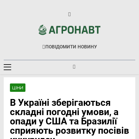
Перейти
до
вмісту
Агронавт
Новини Українського Агробізнесу
ПОВІДОМИТИ НОВИНУ
ЦІНИ
В Україні зберігаються
складні погодні умови, а
опади у США та Бразилії
сприяють розвитку посівів