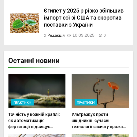
Єгипет у 2025 р різко збільшив
імпорт сої зі США та скоротив
поставки з України
Редакція
10.09.2025
0
Останні новини
ПРАКТИКИ
ПРАКТИКИ
Точність у кожній краплі:
Ультразвук проти
як автоматизація
шкідників: сучасні
фертигації підвищує
технології захисту врожаю
прибутки малого фермера
в малих господарствах