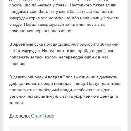
посухи, що почнеться у травні. Наступного тижня зливи
продовжаться. Загалом у квітні більша частина посівів
кукурудзи отримала нормальну, або навіть вищу кількість
опадів. Наразі завершується запилення посівів та
починається період наповнення.
В
Аргентині
суха погода дозволяє прискорити збирання
сої та кукурудзи. Наступного тижня пройдуть дощі, які
поповнять запаси вологи напередодні сівби озимої
пшениці.
В деяких районах
Австралії
посіви озимини відчувають
дефіцит вологи, попри нещодавні дощі. Наступного тижня
прогнозуються періодичні опади, особливо в західних
регіонах, які сприятимуть сівбі та укоріненню пшениці та
каноли.
Джерело:
GrainTrade