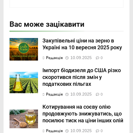
Вас може зацікавити
Закупівельні ціни на зерно в
Україні на 10 вересня 2025 року
Редакція
10.09.2025
0
Імпорт біодизеля до США різко
скоротився після змін у
податкових пільгах
Редакція
10.09.2025
0
Котирування на соєву олію
продовжують знижуватись, що
посилює тиск на ціни інших олій
Редакція
10.09.2025
0