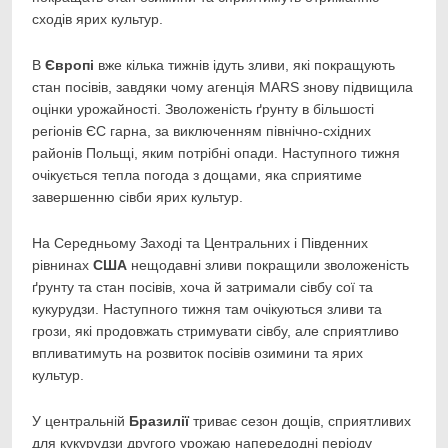
сходів ярих культур.
В
Європі
вже кілька тижнів ідуть зливи, які покращують
стан посівів, завдяки чому агенція MARS знову підвищила
оцінки урожайності. Зволоженість ґрунту в більшості
регіонів ЄС гарна, за виключенням північно-східних
районів Польщі, яким потрібні опади. Наступного тижня
очікується тепла погода з дощами, яка сприятиме
завершенню сівби ярих культур.
На Середньому Заході та Центральних і Південних
рівнинах
США
нещодавні зливи покращили зволоженість
ґрунту та стан посівів, хоча й затримали сівбу сої та
кукурудзи. Наступного тижня там очікуються зливи та
грози, які продовжать стримувати сівбу, але сприятливо
впливатимуть на розвиток посівів озимини та ярих
культур.
У центральній
Бразилії
триває сезон дощів, сприятливих
для кукурудзи другого урожаю напередодні періоду