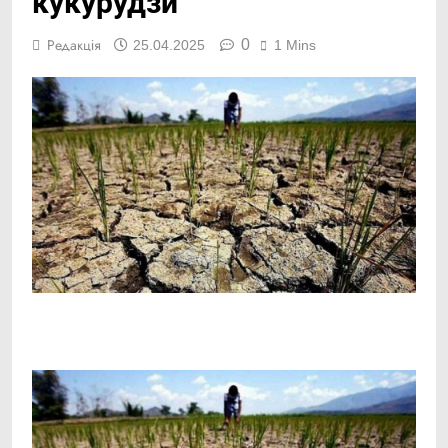
кукурудзи
0
Редакція
25.04.2025
1 Mins
Facebook
Telegram
Viber
X
Copy
Print
Link