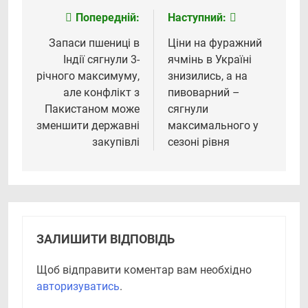
Попередній:
Наступний:
Навігація
записів
Запаси пшениці в
Ціни на фуражний
Індії сягнули 3-
ячмінь в Україні
річного максимуму,
знизились, а на
але конфлікт з
пивоварний –
Пакистаном може
сягнули
зменшити державні
максимального у
закупівлі
сезоні рівня
ЗАЛИШИТИ ВІДПОВІДЬ
Щоб відправити коментар вам необхідно
авторизуватись
.