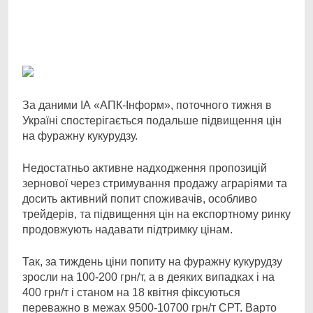
Facebook
Telegram
Viber
X
Copy
Print
Link
За даними ІА «АПК-Інформ», поточного тижня в
Україні спостерігається подальше
підвищення цін
на фуражну кукурудзу.
Недостатньо активне надходження пропозицій
зернової через стримування продажу аграріями та
досить активний попит споживачів, особливо
трейдерів, та підвищення цін на експортному ринку
продовжують надавати підтримку цінам.
Так, за тиждень ціни попиту на фуражну кукурудзу
зросли на 100-200 грн/т, а в деяких випадках і на
400 грн/т і станом на 18 квітня фіксуються
переважно в межах 9500-10700 грн/т СРТ. Варто