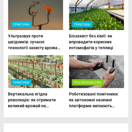
ПРАКТИКИ
ПРАКТИКИ
Ультразвук проти
Біозахист без хімії: як
шкідників: сучасні
впровадити корисних
технології захисту врожаю
ентомофагів у теплиці
в малих господарствах
ПРАКТИКИ
РОСЛИННИЦТВО
Вертикальна ягідна
Роботизовані помічники:
революція: як отримати
як автономні наземні
великий врожай на
платформи змінюють
мінімальній площі
догляд за органічними
овочами