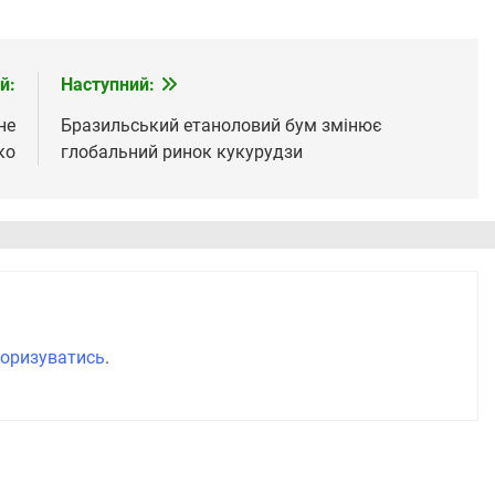
й:
Наступний:
не
Бразильський етаноловий бум змінює
ко
глобальний ринок кукурудзи
оризуватись
.