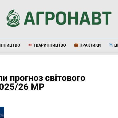
Агронавт
Новини Українського Агробізнесу
ИННИЦТВО
ТВАРИННИЦТВО
ПРАКТИКИ
Ц
и прогноз світового
2025/26 МР