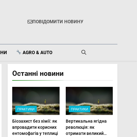
ПОВІДОМИТИ НОВИНУ
ІНИ
AGRO & AUTO
Останні новини
ПРАКТИКИ
ПРАКТИКИ
Біозахист без хімії: як
Вертикальна ягідна
впровадити корисних
революція: як
ентомофагів у теплиці
отримати великий