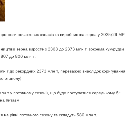
прогнози початкових запасів та
виробництва зерна у 2025/26 МР.
бництво
зерна виросте з 2368 до 2373 млн т, зокрема кукурудзи
з 807 до 806 млн т.
лн т до рекордних 2373 млн т, переважно внаслідок коригування
во етанолу).
млн т у поточному сезоні), що буде поступатися середньому 5-
рна Китаєм.
 на рівні поточного сезону та складуть 580 млн т.