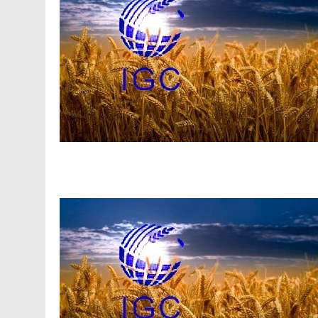
Facebook
Telegram
Viber
X
Copy
Print
Link