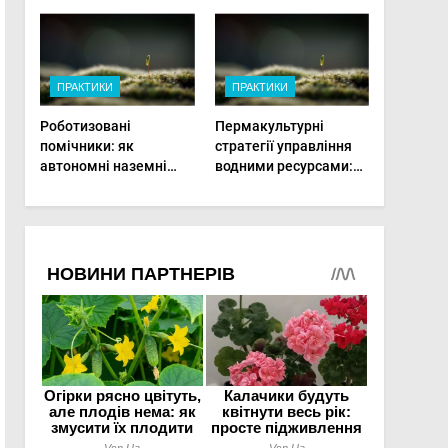
врожай на
мінімальній площі
ПРАКТИКИ
ПРАКТИКИ
Роботизовані
Пермакультурні
помічники: як
стратегії управління
автономні наземні
водними ресурсами:
платформи змінюють
як зробити мале
догляд за органічними
господарство стійким
овочами
до посухи