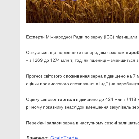
Експерти Міжнародної Ради по зерну (IGC) підвищили 
Очікується, що порівняно з попереднім сезоном
виро
– з 1269 до 1274 млн т, тоді як пшениці – зменшиться 
Прогноз світового
споживання
зерна підвищено на 7 м
оцінки промислового споживання в Індії (на виробницт
Оцінку світової
торгівлі
підвищено до 424 млн т (418 
річному показнику внаслідок зменшення закупівель зе
Перехідні
запаси
зерна в наступному сезоні залишаться
Джерело:
GrainTrade