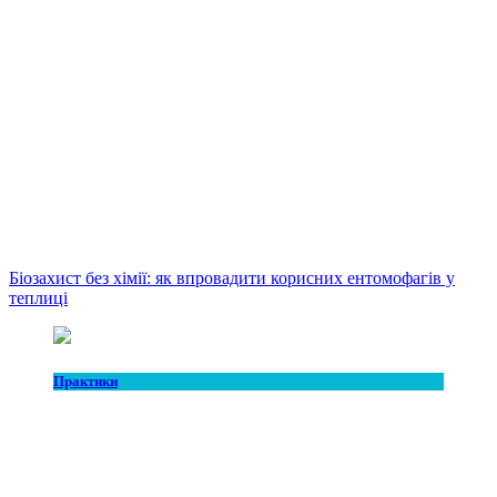
Біозахист без хімії: як впровадити корисних ентомофагів у
теплиці
Практики