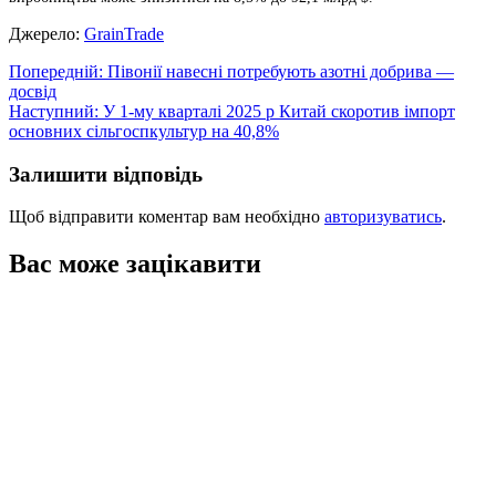
Джерело:
GrainTrade
Навігація
Попередній:
Півонії навесні потребують азотні добрива —
досвід
записів
Наступний:
У 1-му кварталі 2025 р Китай скоротив імпорт
основних сільгоспкультур на 40,8%
Залишити відповідь
Щоб відправити коментар вам необхідно
авторизуватись
.
Вас може зацікавити