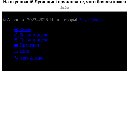
© Агронавт 2023–2026. На платформі
BlazeThemes
.
🚜 Земля
🌽 Рослинництво
🐽 Тваринництво
💼 Практики
📉 Ціни
🔧 Agro & Auto