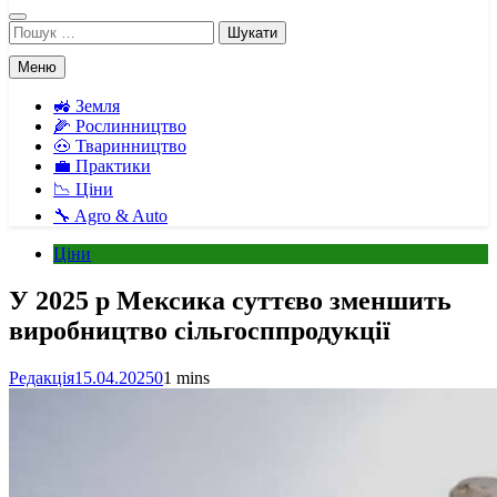
Пошук:
Меню
🚜 Земля
🌽 Рослинництво
🐽 Тваринництво
💼 Практики
📉 Ціни
🔧 Agro & Auto
Ціни
У 2025 р Мексика суттєво зменшить
виробництво сільгосппродукції
Редакція
15.04.2025
0
1 mins