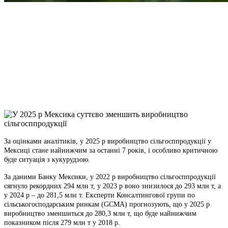
Facebook
Telegram
Viber
X
Copy
Link
Print
За оцінками аналітиків, у 2025 р виробництво сільгосппродукції у
Мексиці стане найнижчим за
останні 7 років, і особливо критичною
буде ситуація з кукурудзою.
За даними Банку Мексики, у 2022 р виробництво сільгосппродукції
сягнуло рекордних 294 млн т, у 2023 р воно знизилося до 293 млн т, а
у 2024 р – до 281,5 млн т. Експерти Консалтингової групи по
сільськогосподарським ринкам (GCMA) прогнозують, що у 2025 р
виробництво зменшиться до 280,3 млн т, що буде найнижчим
показником після 279 млн т у 2018 р.