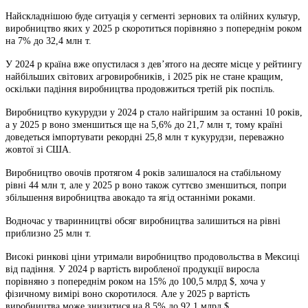
Найскладнішою буде ситуація у сегменті зернових та олійних культур,
виробництво яких у 2025 р скоротиться порівняно з попереднім роком
на 7% до 32,4 млн т.
У 2024 р країна вже опустилася з дев’ятого на десяте місце у рейтингу
найбільших світових агровиробників, і 2025 рік не стане кращим,
оскільки падіння виробництва продовжиться третій рік поспіль.
Виробництво кукурудзи у 2024 р стало найгіршим за останні 10 років,
а у 2025 р воно зменшиться ще на 5,6% до 21,7 млн т, тому країні
доведеться імпортувати рекордні 25,8 млн т кукурудзи, переважно
жовтої зі США.
Виробництво овочів протягом 4 років залишалося на стабільному
рівні 44 млн т, але у 2025 р воно також суттєво зменшиться, попри
збільшення виробництва авокадо та ягід останніми роками.
Водночас у тваринництві обсяг виробництва залишиться на рівні
приблизно 25 млн т.
Високі ринкові ціни утримали виробництво продовольства в Мексиці
від падіння. У 2024 р вартість виробленої продукції виросла
порівняно з попереднім роком на 15% до 100,5 млрд $, хоча у
фізичному вимірі воно скоротилося. Але у 2025 р вартість
виробництва може знизитися на 8,5% до 92,1 млрд $.