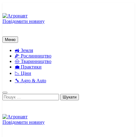
Перейти
до
вмісту
Повідомити новину
Агронавт
Новини українського агробізнесу
Меню
🚜 Земля
🌽 Рослинництво
🐽 Тваринництво
💼 Практики
📉 Ціни
🔧 Agro & Auto
Пошук:
Повідомити новину
Агронавт
Новини українського агробізнесу