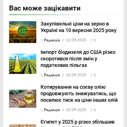
Вас може зацікавити
Закупівельні ціни на зерно в
Україні на 10 вересня 2025 року
Редакція
10.09.2025
0
Імпорт біодизеля до США різко
скоротився після змін у
податкових пільгах
Редакція
10.09.2025
0
Котирування на соєву олію
продовжують знижуватись, що
посилює тиск на ціни інших олій
Редакція
10.09.2025
0
Єгипет у 2025 р різко збільшив