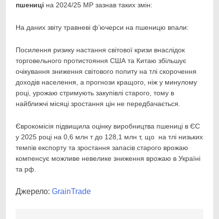
пшениці
на 2024/25 МР зазнав таких змін:
На даних звіту травневі ф’ючерси на пшеницю впали:
Посилення ризику настання світової кризи внаслідок
торговельного протистояння США та Китаю збільшує
очікування зниження світового попиту на тлі скорочення
доходів населення, а прогнози кращого, ніж у минулому
році, урожаю стримують закупівлі старого, тому в
найближчі місяці зростання цін не передбачається.
Єврокомісія підвищила оцінку виробництва пшениці в ЄС
у 2025 році на 0,6 млн т до 128,1 млн т, що на тлі низьких
темпів експорту та зростання запасів старого врожаю
компенсує можливе невелике зниження врожаю в Україні
та рф.
Джерело:
GrainTrade