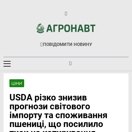
Перейти
до
вмісту
Агронавт
Новини Українського Агробізнесу
ПОВІДОМИТИ НОВИНУ
ЦІНИ
USDA різко знизив
прогнози світового
імпорту та споживання
пшениці, що посилило