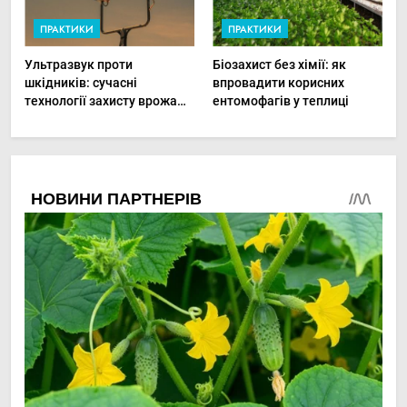
ПРАКТИКИ
ПРАКТИКИ
Ультразвук проти
Біозахист без хімії: як
шкідників: сучасні
впровадити корисних
технології захисту врожаю
ентомофагів у теплиці
в малих господарствах