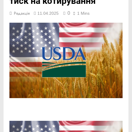
тиск на котирування
0
Редакція
11.04.2025
1 Mins
Facebook
Telegram
Viber
X
Copy
Print
Link