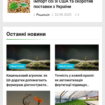
імпорт сої зі США та скоротив
поставки з України
Редакція
10.09.2025
0
Останні новини
ПРАКТИКИ
ПРАКТИКИ
Кишеньковий агроном: як
Точність у кожній краплі:
ШІ-додатки допомагають
як автоматизація
фермерам діагностувати
фертигації підвищує
хвороби рослин миттєво
прибутки малого фермера