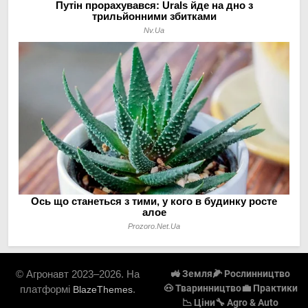
© Агронавт 2023–2026. На
🚜 Земля
🌽 Рослинництво
🐽 Тваринництво
💼 Практики
платформі
.
BlazeThemes
📉 Ціни
🔧 Agro & Auto