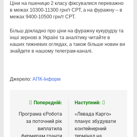
Ціни на пшеницю 2 класу фіксувалися переважно
в межах 10300-11300 грн/т СРТ, а на фуражну – в
межах 9400-10500 грн/т СРТ.
Більш докладно про ціни на фуражну кукурудзу та
інші зернові в Україні та аналітику читайте в
наших тижневих оглядах, а також більше новин ви
знайдете в нашому телеграм-каналі.
Джерело:
АПК-Інформ
Попередній:
Наступний:
Навігація
записів
Програма єРобота
«Левада Карго»
за поточний рік
планує збудувати
виплатила
контейнерний
фермерам гранти
термінал на