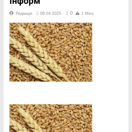
Інформ
0
Редакція
08.04.2025
1 Mins
Facebook
Telegram
Viber
X
Copy
Print
Link