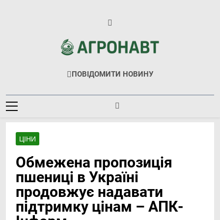
Перейти
до
вмісту
Агронавт
Новини Українського Агробізнесу
ПОВІДОМИТИ НОВИНУ
ЦІНИ
Обмежена пропозиція
пшениці в Україні
продовжує надавати
підтримку цінам – АПК-