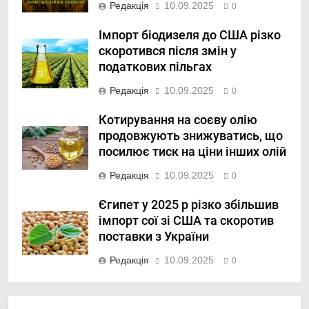
Редакція
10.09.2025
0
Імпорт біодизеля до США різко
скоротився після змін у
податкових пільгах
Редакція
10.09.2025
0
Котирування на соєву олію
продовжують знижуватись, що
посилює тиск на ціни інших олій
Редакція
10.09.2025
0
Єгипет у 2025 р різко збільшив
імпорт сої зі США та скоротив
поставки з України
Редакція
10.09.2025
0