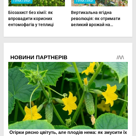
ПРАКТИКИ
ПРАКТИКИ
Біозахист без хімії: як
Вертикальна ягідна
впровадити корисних
революція: як отримати
ентомофагів у теплиці
великий врожай на
мінімальній площі