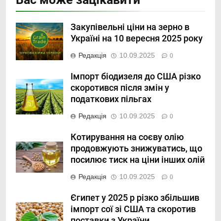
Закупівельні ціни на зерно в
Україні на 10 вересня 2025 року
Редакція
10.09.2025
0
Імпорт біодизеля до США різко
скоротився після змін у
податкових пільгах
Редакція
10.09.2025
0
Котирування на соєву олію
продовжують знижуватись, що
посилює тиск на ціни інших олій
Редакція
10.09.2025
0
Єгипет у 2025 р різко збільшив
імпорт сої зі США та скоротив
поставки з України