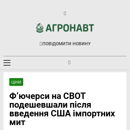
Перейти
до
вмісту
Агронавт
Новини Українського Агробізнесу
ПОВІДОМИТИ НОВИНУ
ЦІНИ
Ф’ючерси на СВОТ
подешевшали після
введення США імпортних
мит