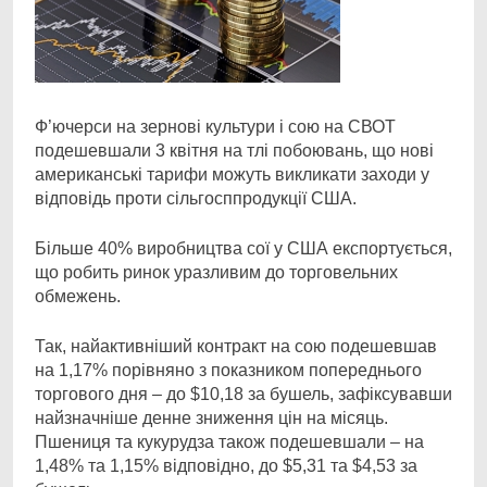
Ф’ючерси на зернові культури і сою на СВОТ
подешевшали 3 квітня на тлі побоювань, що нові
американські тарифи можуть викликати заходи у
відповідь проти сільгосппродукції США.
Більше 40% виробництва сої у США експортується,
що робить ринок уразливим до торговельних
обмежень.
Так, найактивніший контракт на сою подешевшав
на 1,17% порівняно з показником попереднього
торгового дня – до $10,18 за бушель, зафіксувавши
найзначніше денне зниження цін на місяць.
Пшениця та кукурудза також подешевшали – на
1,48% та 1,15% відповідно, до $5,31 та $4,53 за