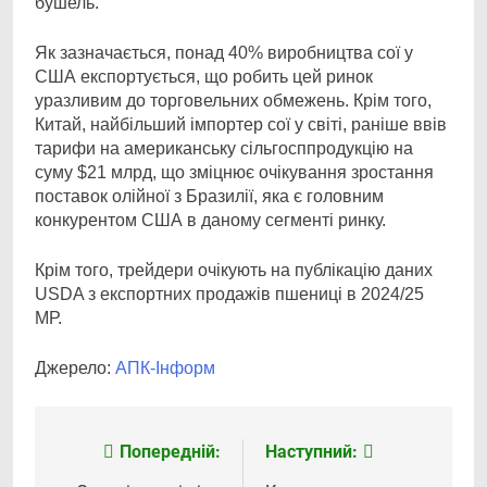
бушель.
Як зазначається, понад 40% виробництва сої у
США експортується, що робить цей ринок
уразливим до торговельних обмежень. Крім того,
Китай, найбільший імпортер сої у світі, раніше ввів
тарифи на американську сільгосппродукцію на
суму $21 млрд, що зміцнює очікування зростання
поставок олійної з Бразилії, яка є головним
конкурентом США в даному сегменті ринку.
Крім того, трейдери очікують на публікацію даних
USDA з експортних продажів пшениці в 2024/25
МР.
Джерело:
АПК-Інформ
Попередній:
Наступний:
Навігація