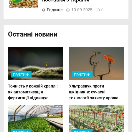
Редакція
10.09.2025
0
Останні новини
ПРАКТИКИ
ПРАКТИКИ
Точність у кожній краплі:
Ультразвук проти
як автоматизація
шкідників: сучасні
фертигації підвищує
технології захисту врожаю
прибутки малого фермера
в малих господарствах