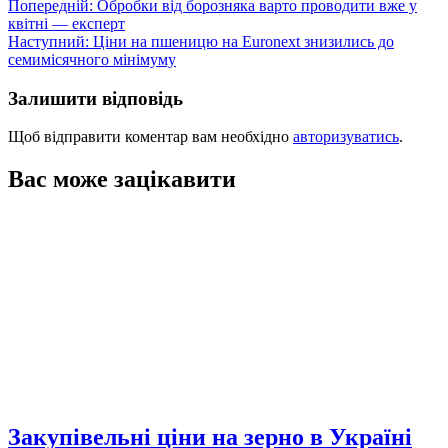
Навігація
Попередній:
Обробки від борозняка варто проводити вже у
квітні — експерт
записів
Наступний:
Ціни на пшеницю на Euronext знизились до
семимісячного мінімуму
Залишити відповідь
Щоб відправити коментар вам необхідно
авторизуватись
.
Вас може зацікавити
Закупівельні ціни на зерно в Україні