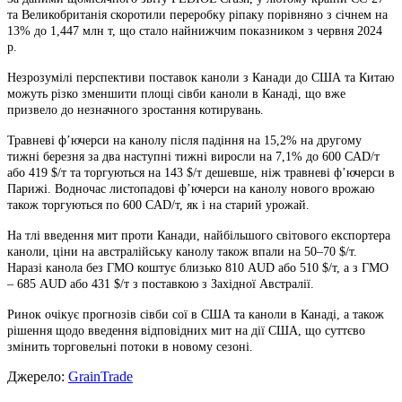
та Великобританія скоротили переробку ріпаку порівняно з січнем на
13% до 1,447 млн т, що стало найнижчим показником з червня 2024
р.
Незрозумілі перспективи поставок каноли з Канади до США та Китаю
можуть різко зменшити площі сівби каноли в Канаді, що вже
призвело до незначного зростання котирувань.
Травневі ф’ючерси на канолу після падіння на 15,2% на другому
тижні березня за два наступні тижні виросли на 7,1% до 600 CAD/т
або 419 $/т та торгуються на 143 $/т дешевше, ніж травневі ф’ючерси в
Парижі. Водночас листопадові ф’ючерси на канолу нового врожаю
також торгуються по 600 CAD/т, як і на старий урожай.
На тлі введення мит проти Канади, найбільшого світового експортера
каноли, ціни на австралійську канолу також впали на 50–70 $/т.
Наразі канола без ГМО коштує близько 810 AUD або 510 $/т, а з ГМО
– 685 AUD або 431 $/т з поставкою з Західної Австралії.
Ринок очікує прогнозів сівби сої в США та каноли в Канаді, а також
рішення щодо введення відповідних мит на дії США, що суттєво
змінить торговельні потоки в новому сезоні.
Джерело:
GrainTrade