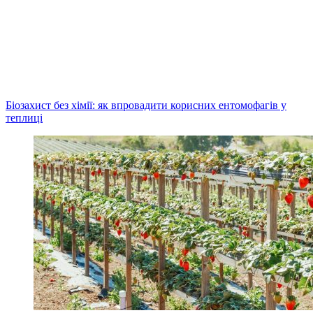
Біозахист без хімії: як впровадити корисних ентомофагів у
теплиці