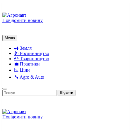
Перейти
до
вмісту
Повідомити новину
Агронавт
Новини українського агробізнесу
Меню
🚜 Земля
🌽 Рослинництво
🐽 Тваринництво
💼 Практики
📉 Ціни
🔧 Agro & Auto
Пошук:
Повідомити новину
Агронавт
Новини українського агробізнесу