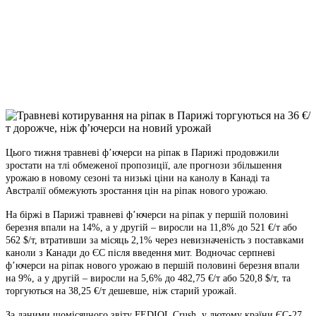
Telegram
Viber
X
Copy
Link
Print
Цього тижня травневі ф’ючерси на ріпак в Парижі продовжили
зростати на тлі обмеженої
пропозиції, але прогнози збільшення
урожаю в новому сезоні та низькі ціни на канолу в Канаді та
Австралії обмежують зростання цін на ріпак нового урожаю.
На біржі в Парижі травневі ф’ючерси на ріпак у першій половині
березня впали на 14%, а у другій – виросли на 11,8% до 521 €/т або
562 $/т, втративши за місяць 2,1% через невизначеність з поставками
каноли з Канади до ЄС після введення мит. Водночас серпневі
ф’ючерси на ріпак нового урожаю в першій половині березня впали
на 9%, а у другій – виросли на 5,6% до 482,75 €/т або 520,8 $/т, та
торгуються на 38,25 €/т дешевше, ніж старий урожай.
За даними щомісячного звіту FEDIOL Crush, у лютому країни ЄС-27