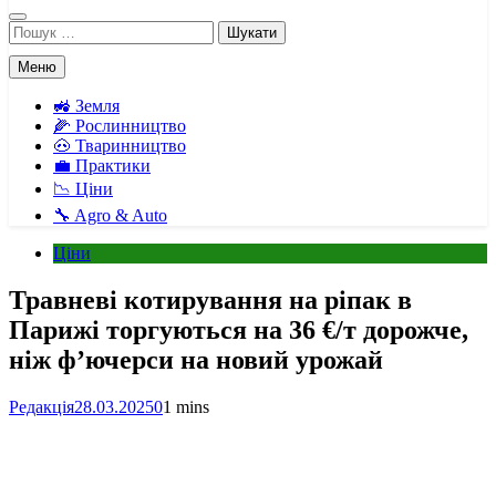
Пошук:
Меню
🚜 Земля
🌽 Рослинництво
🐽 Тваринництво
💼 Практики
📉 Ціни
🔧 Agro & Auto
Ціни
Травневі котирування на ріпак в
Парижі торгуються на 36 €/т дорожче,
ніж ф’ючерси на новий урожай
Редакція
28.03.2025
0
1 mins
Facebook