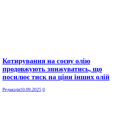
Котирування на соєву олію
продовжують знижуватись, що
посилює тиск на ціни інших олій
Редакція
10.09.2025
0