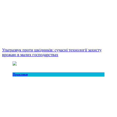
Ультразвук проти шкідників: сучасні технології захисту
врожаю в малих господарствах
Практики