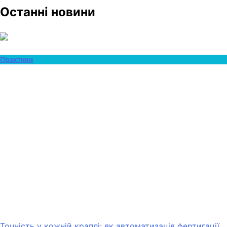
Останні новини
Практики
Точність у кожній краплі: як автоматизація фертигації