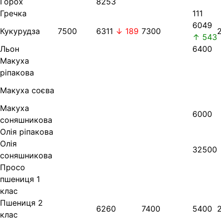
Горох
8253
Гречка
111
6049
Кукурудза
7500
6311
↓ 189
7300
↑ 543
Льон
6400
Макуха
ріпакова
Макуха соєва
Макуха
6000
соняшникова
Олія ріпакова
Олія
32500
соняшникова
Просо
пшениця 1
клас
Пшениця 2
6260
7400
5400
клас