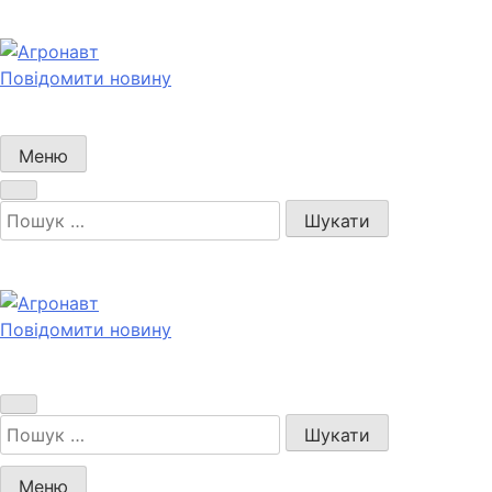
Перейти
до
вмісту
Повідомити новину
Агронавт
Новини українського агробізнесу
Меню
Пошук:
Повідомити новину
Агронавт
Новини українського агробізнесу
Пошук:
Меню