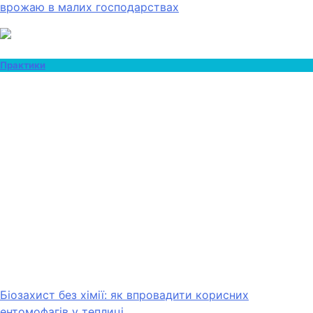
врожаю в малих господарствах
Практики
Біозахист без хімії: як впровадити корисних
ентомофагів у теплиці