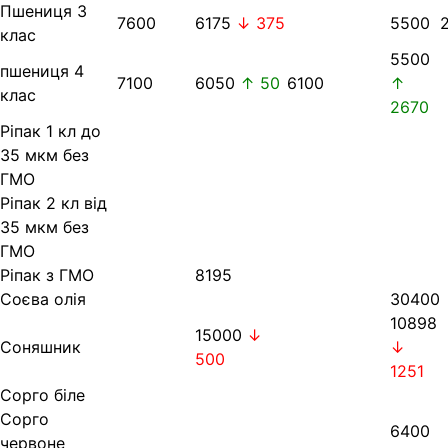
Пшениця 3
7600
6175
↓ 375
5500
клас
5500
пшениця 4
7100
6050
↑ 50
6100
↑
клас
2670
Ріпак 1 кл до
35 мкм без
ГМО
Ріпак 2 кл від
35 мкм без
ГМО
Ріпак з ГМО
8195
Соєва олія
30400
10898
15000
↓
Соняшник
↓
500
1251
Сорго біле
Сорго
6400
червоне