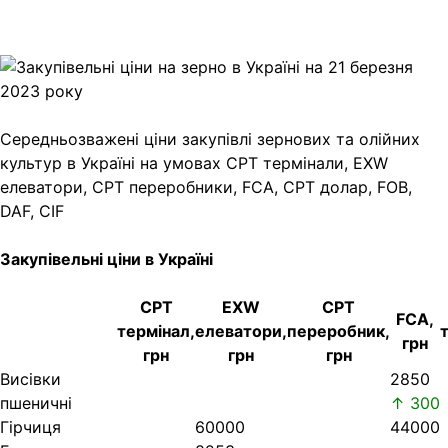
Copy
Link
Print
Середньозважені ціни закупівлі зернових та олійних
культур в Україні на умовах CPT
термінали, EXW
елеватори, CPT переробники, FCA, CPT долар, FOB,
DAF, CIF
Закупівельні ціни в Україні
CPT
EXW
CPT
FCA,
термінал,
елеватори,
переробник,
грн
грн
грн
грн
Висівки
2850
пшеничні
↑ 300
Гірчиця
60000
44000