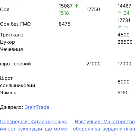
15087
↑
14467
Соя
17750
1518
↑ 34
17731
Соя без ГМО
8475
↑ 11
Тритікале
4500
Цукор
28500
Чечевиця
шрот соєвий
21000
17000
Шрот
6000
соняшниковий
Ячмінь
5150
Джерело:
GrainTrade
Навігація
Попередній:
Китай нарощує
Наступний:
Міністерство
імпорт кукурудзи, що може
оборони затвердили план
записів