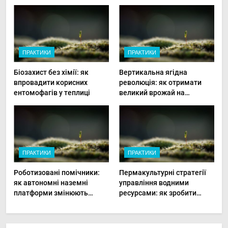
ПРАКТИКИ
ПРАКТИКИ
Біозахист без хімії: як
Вертикальна ягідна
впровадити корисних
революція: як отримати
ентомофагів у теплиці
великий врожай на
мінімальній площі
ПРАКТИКИ
ПРАКТИКИ
Роботизовані помічники:
Пермакультурні стратегії
як автономні наземні
управління водними
платформи змінюють
ресурсами: як зробити
догляд за органічними
мале господарство стійким
овочами
до посухи