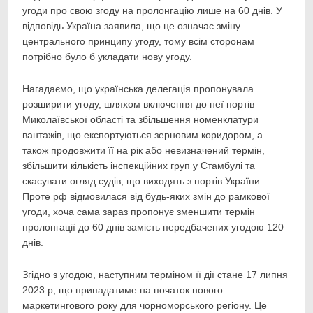
угоди про свою згоду на пролонгацію лише на 60 днів. У
відповідь Україна заявила, що це означає зміну
центрального принципу угоду, тому всім сторонам
потрібно було б укладати нову угоду.
Нагадаємо, що українська делегація пропонувала
розширити угоду, шляхом включення до неї портів
Миколаївської області та збільшення номенклатури
вантажів, що експортуються зерновим коридором, а
також продовжити її на рік або невизначений термін,
збільшити кількість інспекційних груп у Стамбулі та
скасувати огляд судів, що виходять з портів України.
Проте рф відмовилася від будь-яких змін до рамкової
угоди, хоча сама зараз пропонує зменшити термін
пролонгації до 60 днів замість передбачених угодою 120
днів.
Згідно з угодою, наступним терміном її дії стане 17 липня
2023 р, що припадатиме на початок нового
маркетингового року для чорноморського регіону. Це