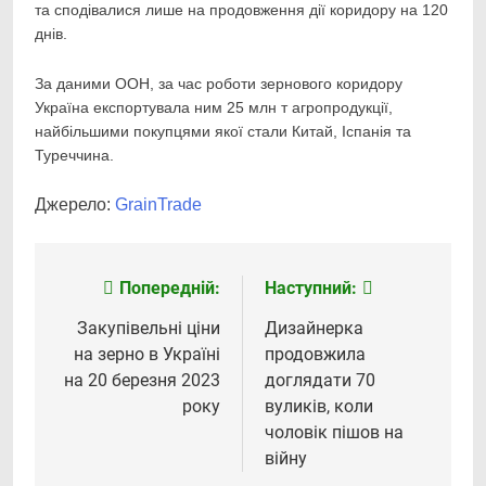
та сподівалися лише на продовження дії коридору на 120
днів.
За даними ООН, за час роботи зернового коридору
Україна експортувала ним 25 млн т агропродукції,
найбільшими покупцями якої стали Китай, Іспанія та
Туреччина.
Джерело:
GrainTrade
Попередній:
Наступний:
Навігація
записів
Закупівельні ціни
Дизайнерка
на зерно в Україні
продовжила
на 20 березня 2023
доглядати 70
року
вуликів, коли
чоловік пішов на
війну