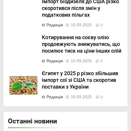
Імпорт біодизеля до США різко
скоротився після змін у
податкових пільгах
Редакція
10.09.2025
0
Котирування на соєву олію
продовжують знижуватись, що
посилює тиск на ціни інших олій
Редакція
10.09.2025
0
Єгипет у 2025 р різко збільшив
імпорт сої зі США та скоротив
поставки з України
Редакція
10.09.2025
0
Останні новини