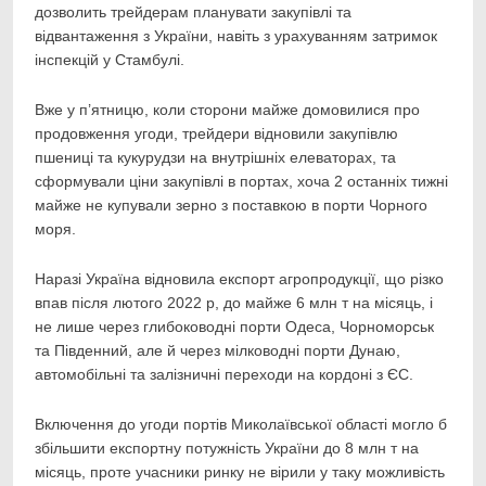
дозволить трейдерам планувати закупівлі та
відвантаження з України, навіть з урахуванням затримок
інспекцій у Стамбулі.
Вже у п’ятницю, коли сторони майже домовилися про
продовження угоди, трейдери відновили закупівлю
пшениці та кукурудзи на внутрішніх елеваторах, та
сформували ціни закупівлі в портах, хоча 2 останніх тижні
майже не купували зерно з поставкою в порти Чорного
моря.
Наразі Україна відновила експорт агропродукції, що різко
впав після лютого 2022 р, до майже 6 млн т на місяць, і
не лише через глибоководні порти Одеса, Чорноморськ
та Південний, але й через мілководні порти Дунаю,
автомобільні та залізничні переходи на кордоні з ЄС.
Включення до угоди портів Миколаївської області могло б
збільшити експортну потужність України до 8 млн т на
місяць, проте учасники ринку не вірили у таку можливість