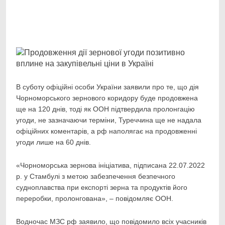
Facebook
Telegram
Viber
X
Copy
Print
Link
В суботу офіційні особи України заявили про те, що дія
Чорноморського зернового коридору
буде продовжена
ще на 120 днів, тоді як ООН підтвердила пролонгацію
угоди, не зазначаючи терміни, Туреччина ще не надала
офіційних коментарів, а рф наполягає на продовженні
угоди лише на 60 днів.
«Чорноморська зернова ініціатива, підписана 22.07.2022
р. у Стамбулі з метою забезпечення безпечного
судноплавства при експорті зерна та продуктів його
переробки, пролонгована», – повідомляє ООН.
Водночас МЗС рф заявило, що повідомило всіх учасників