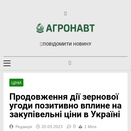
Перейти
до
вмісту
Агронавт
Новини Українського Агробізнесу
ПОВІДОМИТИ НОВИНУ
ЦІНИ
Продовження дії зернової
угоди позитивно вплине на
закупівельні ціни в Україні
0
Редакція
20.03.2023
1 Mins