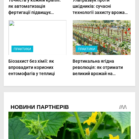
Точність у кожній краплі:
Ультразвук проти
як автоматизація
шкідників: сучасні
фертигації підвищує
технології захисту врожаю
прибутки малого фермера
в малих господарствах
ПРАКТИКИ
ПРАКТИКИ
Біозахист без хімії: як
Вертикальна ягідна
впровадити корисних
революція: як отримати
ентомофагів у теплиці
великий врожай на
мінімальній площі