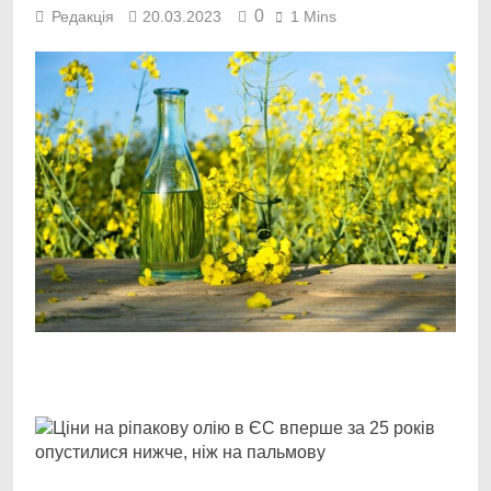
0
Редакція
20.03.2023
1 Mins
Facebook
Telegram
Viber
X
Copy
Print
Link