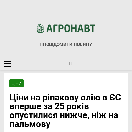
Перейти
до
вмісту
Агронавт
Новини Українського Агробізнесу
ПОВІДОМИТИ НОВИНУ
ЦІНИ
Ціни на ріпакову олію в ЄС
вперше за 25 років
опустилися нижче, ніж на
пальмову