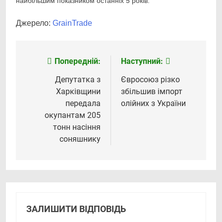
найбільшим показником останніх 5 років.
Джерело:
GrainTrade
Попередній:
Наступний:
Навігація
записів
Депутатка з
Євросоюз різко
Харківщини
збільшив імпорт
передала
олійних з України
окупантам 205
тонн насіння
соняшнику
ЗАЛИШИТИ ВІДПОВІДЬ