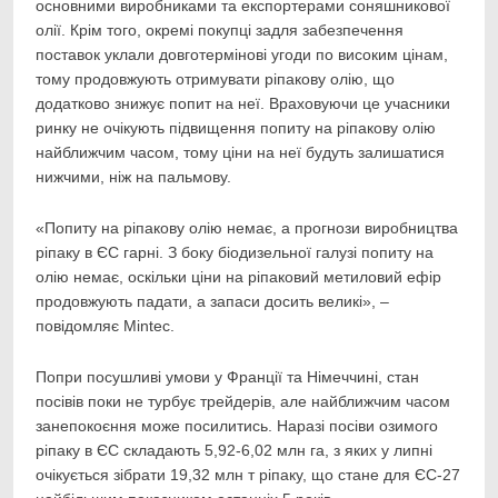
основними виробниками та експортерами соняшникової
олії. Крім того, окремі покупці задля забезпечення
поставок уклали довготермінові угоди по високим цінам,
тому продовжують отримувати ріпакову олію, що
додатково знижує попит на неї. Враховуючи це учасники
ринку не очікують підвищення попиту на ріпакову олію
найближчим часом, тому ціни на неї будуть залишатися
нижчими, ніж на пальмову.
«Попиту на ріпакову олію немає, а прогнози виробництва
ріпаку в ЄС гарні. З боку біодизельної галузі попиту на
олію немає, оскільки ціни на ріпаковий метиловий ефір
продовжують падати, а запаси досить великі», –
повідомляє Mintec.
Попри посушливі умови у Франції та Німеччині, стан
посівів поки не турбує трейдерів, але найближчим часом
занепокоєння може посилитись. Наразі посіви озимого
ріпаку в ЄС складають 5,92-6,02 млн га, з яких у липні
очікується зібрати 19,32 млн т ріпаку, що стане для ЄС-27