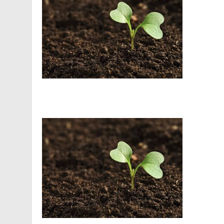
Facebook
Telegram
Viber
X
Copy
Print
Link