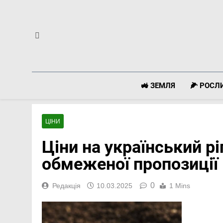
Перейти
до
вмісту
🚜 ЗЕМЛЯ
🌽 РОС
ЦІНИ
Ціни на український рі
обмеженої пропозиції
0
Редакція
10.03.2025
1 Mins