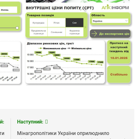
й:
Наступний:
ти
Мінагрополітики України оприлюднило