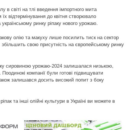
лу в світі на тлі введення імпортного мита
 їх відтермінування до квітня створювало
а українському ринку ріпаку нового урожаю.
акову олію та макуху лише посилить тиск на сектор
ки збільшить свою присутність на європейському ринку
инку сировиною урожаю-2024 залишалася низькою,
. Поодинокі компанії були готові підвищувати
. Також залишався досить високий попит з боку
пак та інші олійні культури в Україні ви можете в