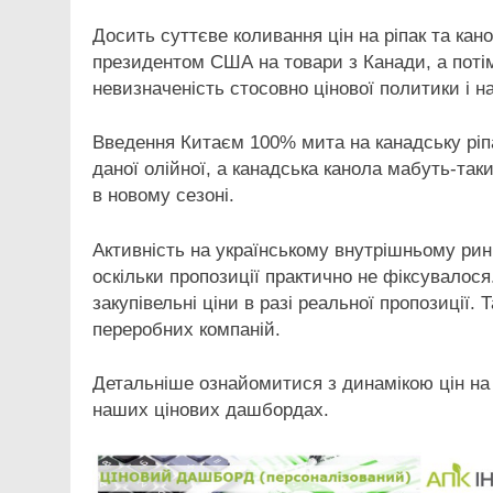
Досить суттєве коливання цін на ріпак та кано
президентом США на товари з Канади, а потім
невизначеність стосовно цінової политики і н
Введення Китаєм 100% мита на канадську ріп
даної олійної, а канадська канола мабуть-та
в новому сезоні.
Активність на українському внутрішньому р
оскільки пропозиції практично не фіксувалося
закупівельні ціни в разі реальної пропозиції
переробних компаній.
Детальніше ознайомитися з динамікою цін на рі
наших цінових дашбордах.