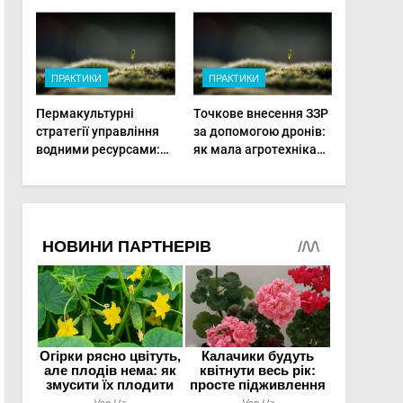
врожай на
платформи змінюють
мінімальній площі
догляд за органічними
овочами
ПРАКТИКИ
ПРАКТИКИ
Пермакультурні
Точкове внесення ЗЗР
стратегії управління
за допомогою дронів:
водними ресурсами:
як мала агротехніка
як зробити мале
рятує врожай та
господарство стійким
бюджет
до посухи