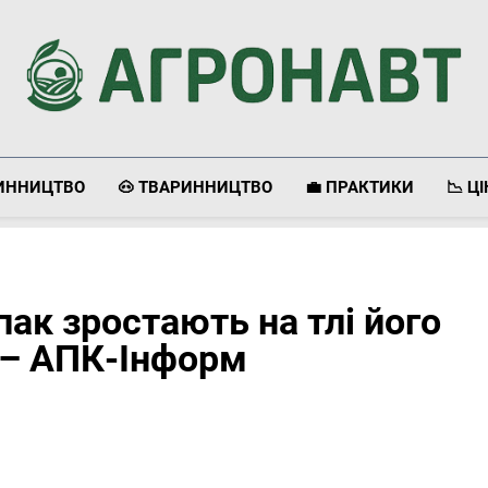
Агронавт
Новини Українського Агробізнесу
ЛИННИЦТВО
🐽 ТВАРИННИЦТВО
💼 ПРАКТИКИ
📉 Ц
пак зростають на тлі його
 – АПК-Інформ