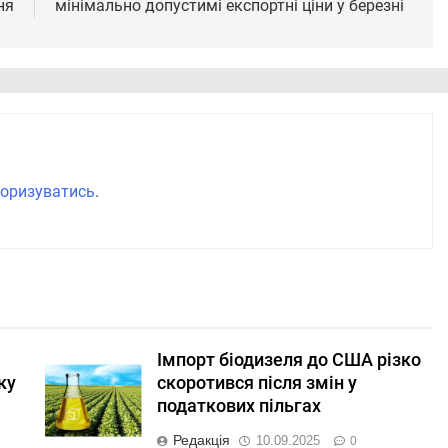
ня
мінімально допустимі експортні ціни у березні
оризуватись
.
Імпорт біодизеля до США різко
ку
скоротився після змін у
податкових пільгах
Редакція
10.09.2025
0