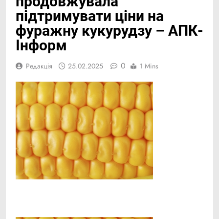
продовжувала
підтримувати ціни на
фуражну кукурудзу – АПК-
Інформ
0
Редакція
25.02.2025
1 Mins
Facebook
Telegram
Viber
X
Copy
Print
Link