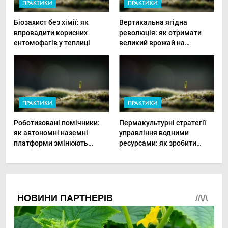
ПРАКТИКИ
ПРАКТИКИ
Біозахист без хімії: як
Вертикальна ягідна
впровадити корисних
революція: як отримати
ентомофагів у теплиці
великий врожай на
мінімальній площі
ПРАКТИКИ
ПРАКТИКИ
Роботизовані помічники:
Пермакультурні стратегії
як автономні наземні
управління водними
платформи змінюють
ресурсами: як зробити
догляд за органічними
мале господарство стійким
овочами
до посухи