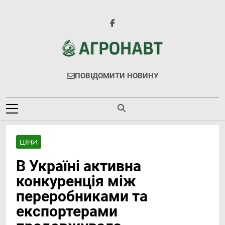
Перейти
до
вмісту
Агронавт
Новини Українського Агробізнесу
ПОВІДОМИТИ НОВИНУ
ЦІНИ
В Україні активна
конкуренція між
переробниками та
експортерами