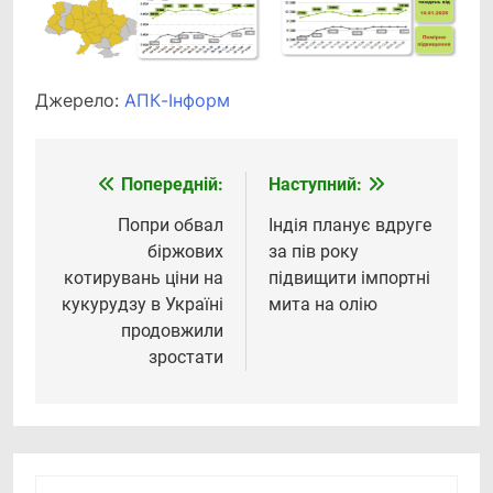
Джерело:
АПК-Інформ
Попередній:
Наступний:
Навігація
записів
Попри обвал
Індія планує вдруге
біржових
за пів року
котирувань ціни на
підвищити імпортні
кукурудзу в Україні
мита на олію
продовжили
зростати