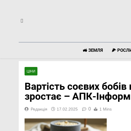
Перейти
до
вмісту
🚜 ЗЕМЛЯ
🌽 РОС
ЦІНИ
Вартість соєвих бобів 
зростає – АПК-Інформ
0
Редакція
17.02.2025
1 Mins