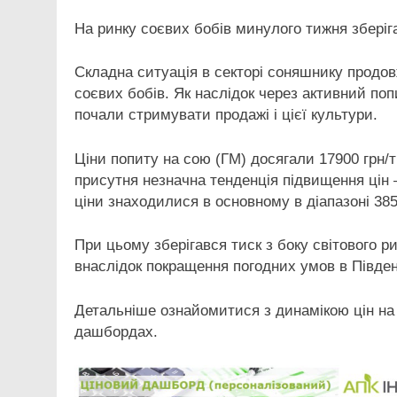
На ринку соєвих бобів минулого тижня зберіг
Складна
ситуація в секторі соняшнику продов
соєвих бобів. Як наслідок через активний попит
почали стримувати продажі і цієї культури.
Ціни попиту на сою (ГМ) досягали 17900 грн/
присутня незначна тенденція підвищення цін 
ціни знаходилися в основному в діапазоні 385
При цьому зберігався тиск з боку світового р
внаслідок покращення погодних умов в Південн
Детальніше ознайомитися з динамікою цін на 
дашбордах.