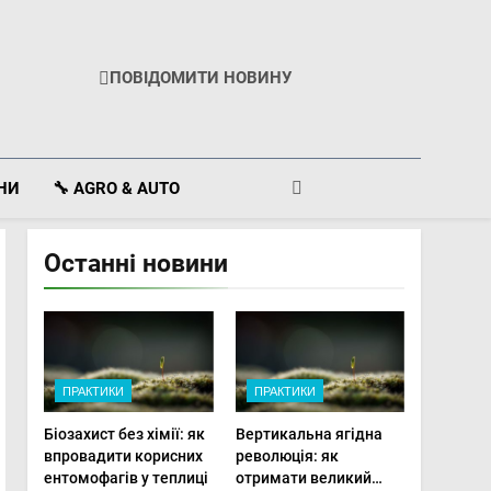
ПОВІДОМИТИ НОВИНУ
ІНИ
🔧 AGRO & AUTO
Останні новини
ПРАКТИКИ
ПРАКТИКИ
Біозахист без хімії: як
Вертикальна ягідна
впровадити корисних
революція: як
ентомофагів у теплиці
отримати великий