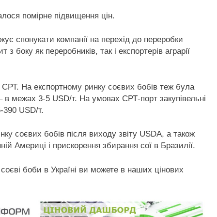
алося помірне підвищення цін.
жує спонукати компанії на перехід до переробки
 з боку як переробників, так і експортерів аграрії
т СРТ. На експортному ринку соєвих бобів теж була
– в межах 3-5 USD/т. На умовах СРТ-порт закупівельні
-390 USD/т.
инку соєвих бобів після виходу звіту USDA, а також
ій Америці і прискорення збирання сої в Бразилії.
соєві боби в Україні ви можете в наших цінових