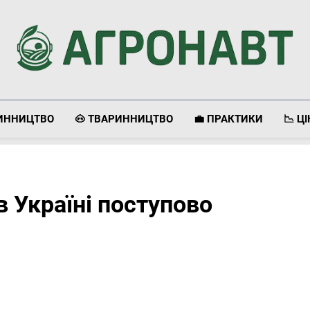
Агронавт
Новини Українського Агробізнесу
ЛИННИЦТВО
🐽 ТВАРИННИЦТВО
💼 ПРАКТИКИ
📉 Ц
в Україні поступово