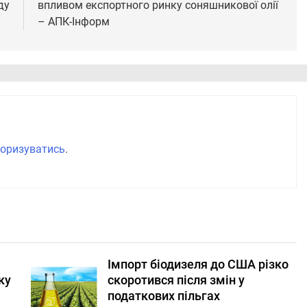
ду
впливом експортного ринку соняшникової олії
– АПК-Інформ
оризуватись
.
Імпорт біодизеля до США різко
ку
скоротився після змін у
податкових пільгах