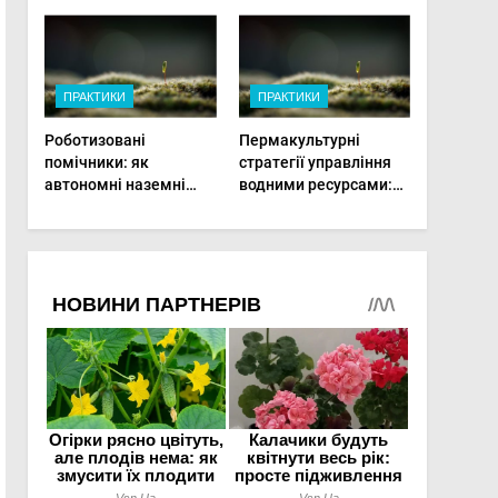
врожай на
мінімальній площі
ПРАКТИКИ
ПРАКТИКИ
Роботизовані
Пермакультурні
помічники: як
стратегії управління
автономні наземні
водними ресурсами:
платформи змінюють
як зробити мале
догляд за органічними
господарство стійким
овочами
до посухи