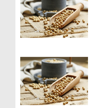
Facebook
Telegram
Viber
X
Copy
Print
Link