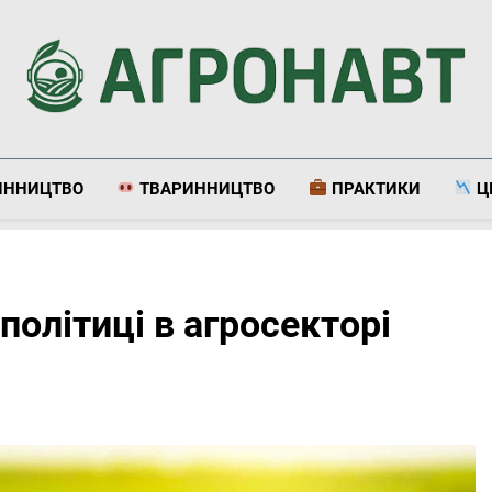
Агронавт
Новини Українського Агробізнесу
ИННИЦТВО
ТВАРИННИЦТВО
ПРАКТИКИ
Ц
 політиці в агросекторі