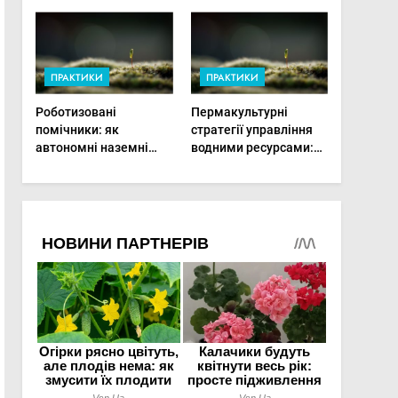
врожай на
мінімальній площі
ПРАКТИКИ
ПРАКТИКИ
Роботизовані
Пермакультурні
помічники: як
стратегії управління
автономні наземні
водними ресурсами:
платформи змінюють
як зробити мале
догляд за органічними
господарство стійким
овочами
до посухи