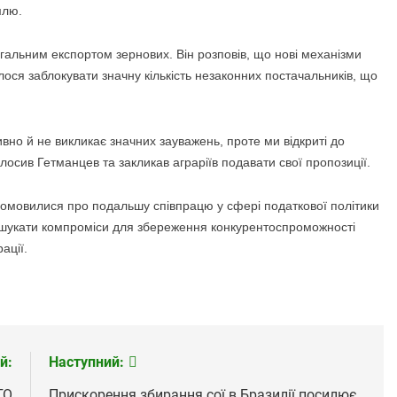
млю.
гальним експортом зернових. Він розповів, що нові механізми
лося заблокувати значну кількість незаконних постачальників, що
но й не викликає значних зауважень, проте ми відкриті до
лосив Гетманцев та закликав аграріїв подавати свої пропозиції.
домовилися про подальшу співпрацю у сфері податкової політики
ь шукати компроміси для збереження конкурентоспроможності
ації.
й:
Наступний:
ГО
Прискорення збирання сої в Бразилії посилює