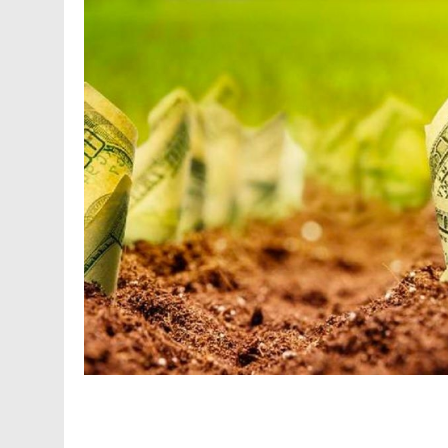
Facebook
Telegram
Viber
X
Copy
Print