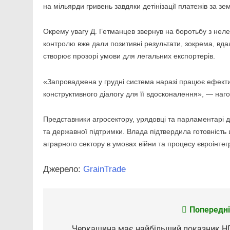
на мільярди гривень завдяки детінізації платежів за зе
Окрему увагу Д. Гетманцев звернув на боротьбу з неле
контролю вже дали позитивні результати, зокрема, вда
створює прозорі умови для легальних експортерів.
«Запроваджена у грудні система наразі працює ефектив
конструктивного діалогу для її вдосконалення», — наго
Представники агросектору, урядовці та парламентарі 
та державної підтримки. Влада підтвердила готовніст
аграрного сектору в умовах війни та процесу євроінтегр
Джерело:
GrainTrade
Попередні
Навігація
Черкащина має найбільший показник Н