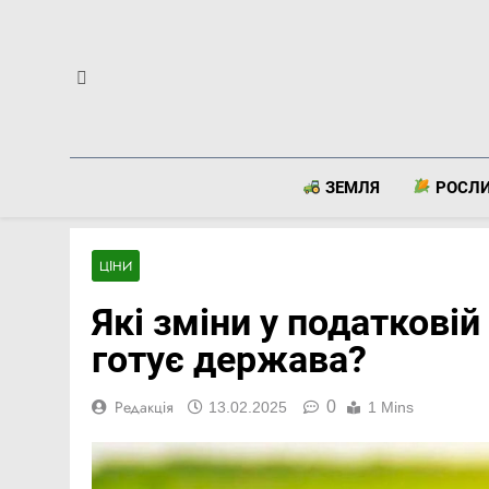
Перейти
до
вмісту
ЗЕМЛЯ
РОСЛ
ЦІНИ
Які зміни у податковій
готує держава?
0
Редакція
13.02.2025
1 Mins