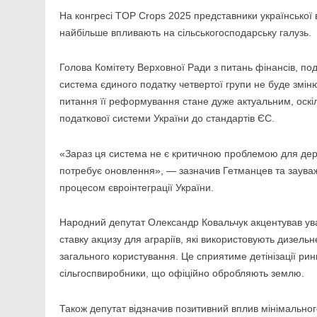
На конгресі TOP Crops 2025 представники української 
найбільше впливають на сільськогосподарську галузь.
Голова Комітету Верховної Ради з питань фінансів, по
система єдиного податку четвертої групи не буде змі
питання її реформування стане дуже актуальним, оскі
податкової системи України до стандартів ЄС.
«Зараз ця система не є критичною проблемою для держ
потребує оновлення», — зазначив Гетманцев та зауваж
процесом євроінтеграції України.
Народний депутат Олександр Ковальчук акцентував ува
ставку акцизу для аграріїв, які використовують дизель
загального користування. Це сприятиме детінізації рин
сільгоспвиробники, що офіційно обробляють землю.
Також депутат відзначив позитивний вплив мінімально