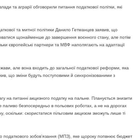
влади та аграрії обговорили питання
податкової політки, які
даткової та митної політики Данило Гетманцев заявив, що
нюватися щонайменше до завершення воєнного стану, але потім
льки європейські партнери та МВФ наполягають на адаптації
ави, але вона входить до загальної податкової реформи, яка
ив, що зміни будуть поступовими й синхронізованими з
гу на питанні акцизного податку на пальне. Планується знизити
не паливо безпосередньо в польових роботах, а не на дорогах
ку, оскільки: скористатися пільговим акцизом зможуть лише ті
го податкового зобов’язання (МПЗ), яке щороку попвнює бюджет