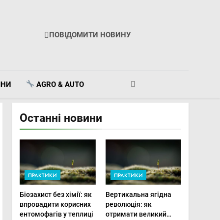
ПОВІДОМИТИ НОВИНУ
ІНИ
AGRO & AUTO
Останні новини
ПРАКТИКИ
ПРАКТИКИ
Біозахист без хімії: як
Вертикальна ягідна
впровадити корисних
революція: як
ентомофагів у теплиці
отримати великий