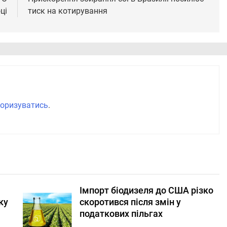
ці
тиск на котирування
оризуватись
.
Імпорт біодизеля до США різко
ку
скоротився після змін у
податкових пільгах