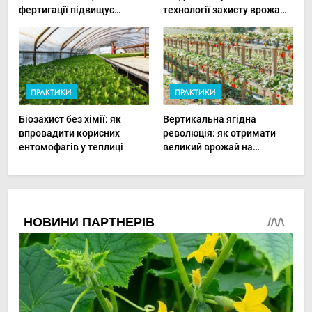
фертигації підвищує
технології захисту врожаю
прибутки малого фермера
в малих господарствах
ПРАКТИКИ
ПРАКТИКИ
Біозахист без хімії: як
Вертикальна ягідна
впровадити корисних
революція: як отримати
ентомофагів у теплиці
великий врожай на
мінімальній площі