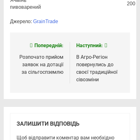
Ячмінь
200
пивоварений
Джерело:
GrainTrade
Попередній:
Наступний:
Навігація
записів
Розпочато прийом
В Агро-Регіон
заявок на дотації
повернулись до
за сільгоспземлю
своєї традиційної
сівозміни
ЗАЛИШИТИ ВІДПОВІДЬ
Щоб відправити коментар вам необхідно