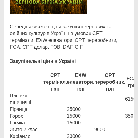
Середньозважені ціни закупівлі зернових та
олійних культур в Україні на умовах CPT
термінали, EXW елеватори, CPT переробники,
FCA, CPT долар, FOB, DAF, CIF
Закупівельні ціни в Україні
CPT
EXW
CPT
FCA,
термінал,
елеватори,
переробник,
грн
грн
грн
грн
Висівки
6150
пшеничні
Гірчиця
25000
Горох
15000
350
Гречка
15000
Жито 2 клас
9600
Коріандр
23000