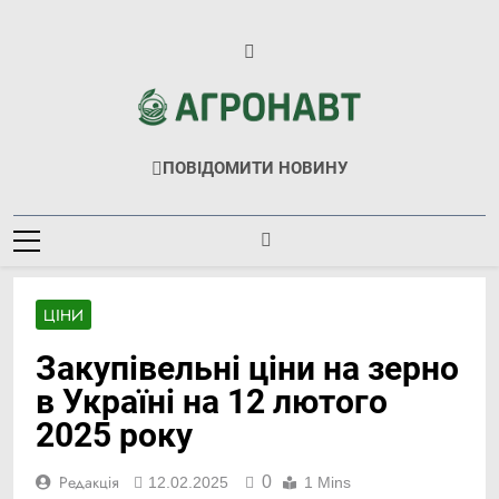
Перейти
до
вмісту
Агронавт
Новини Українського Агробізнесу
ПОВІДОМИТИ НОВИНУ
ЦІНИ
Закупівельні ціни на зерно
в Україні на 12 лютого
2025 року
0
Редакція
12.02.2025
1 Mins