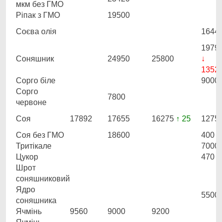
мкм без ГМО
Ріпак з ГМО
19500
Соєва олія
1644
1979
Соняшник
24950
25800
↓
1352
Сорго біле
9000
Сорго
7800
червоне
Соя
17892
17655
16275
↑ 25
1275
Соя без ГМО
18600
400
Тритікале
7000
Цукор
470
Шрот
соняшниковий
Ядро
5500
соняшника
Ячмінь
9560
9000
9200