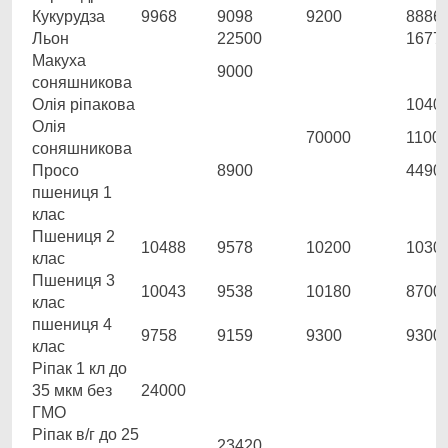
Кукурудза
9968
9098
9200
8886
Льон
22500
1677
Макуха
9000
соняшникова
Олія ріпакова
1040
Олія
70000
1100
соняшникова
Просо
8900
4490
пшениця 1
клас
Пшениця 2
10488
9578
10200
1030
клас
Пшениця 3
10043
9538
10180
8700
клас
пшениця 4
9758
9159
9300
9300
клас
Ріпак 1 кл до
35 мкм без
24000
ГМО
Ріпак в/г до 25
23420