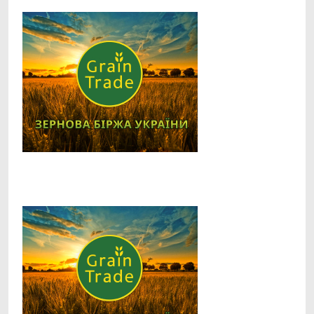
Facebook
Telegram
Viber
X
Copy
Print
Link