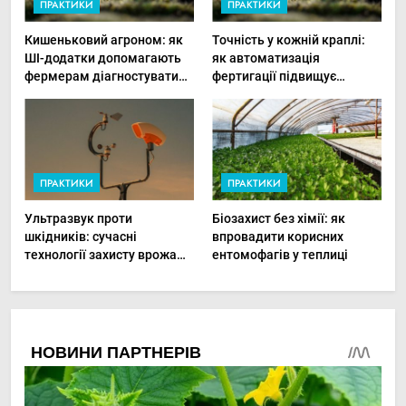
ПРАКТИКИ
ПРАКТИКИ
Кишеньковий агроном: як
Точність у кожній краплі:
ШІ-додатки допомагають
як автоматизація
фермерам діагностувати
фертигації підвищує
хвороби рослин миттєво
прибутки малого фермера
ПРАКТИКИ
ПРАКТИКИ
Ультразвук проти
Біозахист без хімії: як
шкідників: сучасні
впровадити корисних
технології захисту врожаю
ентомофагів у теплиці
в малих господарствах