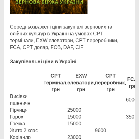
Середньозважені ціни закупівлі зернових та
олійних культур в Україні на умовах CPT
термінали, EXW елеватори, CPT переробники,
FCA, CPT долар, FOB, DAF, CIF
Закупівельні ціни в Україні
CPT
EXW
CPT
FCA,
термінал,
елеватори,
переробник,
грн
грн
грн
грн
Висівки
6000
пшеничні
Гірчиця
25000
Горох
15000
350
Гречка
15000
Жито 2 клас
9600
Коріандр
23000