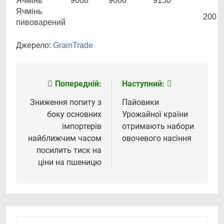
Ячмінь
9608
9000
9150
Ячмінь
200
пивоварений
Джерело:
GrainTrade
Попередній:
Наступний:
Навігація
записів
Зниження попиту з
Пайовики
боку основних
Урожайної країни
імпортерів
отримають набори
найближчим часом
овочевого насіння
посилить тиск на
ціни на пшеницю