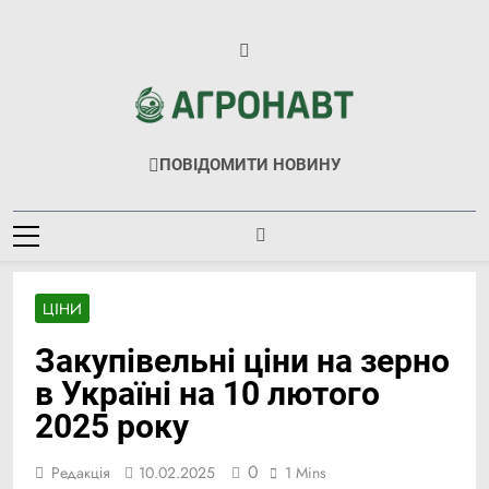
Перейти
до
вмісту
Агронавт
Новини Українського Агробізнесу
ПОВІДОМИТИ НОВИНУ
ЦІНИ
Закупівельні ціни на зерно
в Україні на 10 лютого
2025 року
0
Редакція
10.02.2025
1 Mins