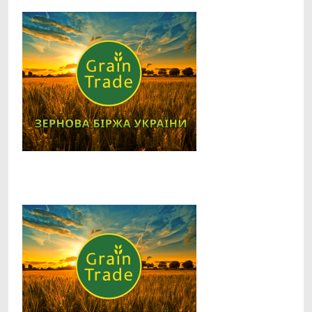
Facebook
Telegram
Viber
X
Copy
Print
Link