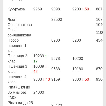
Кукурудза
9969
9098
9200
↓ 50
8876
Льон
22500
1677
Олія ріпакова
1040
Олія
1100
соняшникова
Просо
8900
8200
4340
пшениця 1
клас
Пшениця 2
10239
↑
9578
10200
клас
17
Пшениця 3
10039
↓
9538
10180
8700
клас
42
пшениця 4
9803
↓ 40
9159
9300
↓ 50
9300
клас
Ріпак 1 кл до
35 мкм без
24000
ГМО
Ріпак в/г до 25
23420