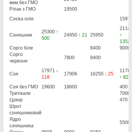
мкм без ГМО
Ріпак з ГМО
19500
Соєва олія
1597
2114
25300
↑
Соняшник
24950
↑ 21
25950
↑
500
1352
Сорго біле
8400
9000
Сорго
7800
8400
червоне
17971
↓
1176
Соя
17906
16250
↓ 25
118
↑ 820
Соя без ГМО
19600
18600
400
Тритікале
7000
Цукор
470
Шрот
соняшниковий
Ядро
5500
соняшника