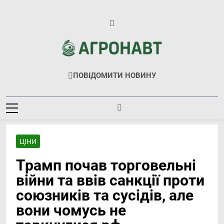
Перейти
до
вмісту
Агронавт
Новини Українського Агробізнесу
ПОВІДОМИТИ НОВИНУ
ЦІНИ
Трамп почав торговельні
війни та ввів санкції проти
союзників та сусідів, але
вони чомусь не