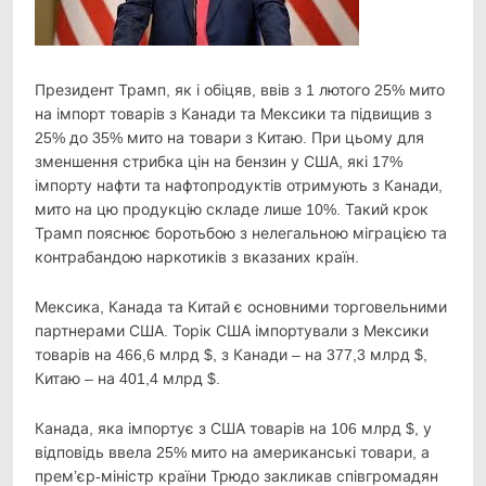
Президент Трамп, як і обіцяв, ввів з 1 лютого 25% мито
на імпорт товарів з Канади та Мексики та
підвищив з
25% до 35% мито на товари з Китаю. При цьому для
зменшення стрибка цін на бензин у США, які 17%
імпорту нафти та нафтопродуктів отримують з Канади,
мито на цю продукцію складе лише 10%. Такий крок
Трамп пояснює боротьбою з нелегальною міграцією та
контрабандою наркотиків з вказаних країн.
Мексика, Канада та Китай є основними торговельними
партнерами США. Торік США імпортували з Мексики
товарів на 466,6 млрд $, з Канади – на 377,3 млрд $,
Китаю – на 401,4 млрд $.
Канада, яка імпортує з США товарів на 106 млрд $, у
відповідь ввела 25% мито на американські товари, а
прем’єр-міністр країни Трюдо закликав співгромадян