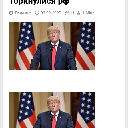
торкнулися рф
0
Редакція
03.02.2025
1 Mins
Facebook
Telegram
Viber
X
Copy
Print
Link