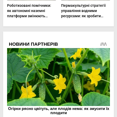
Роботизовані помічники:
Пермакультурні стратегії
як автономні наземні
управління водними
платформи змінюють
ресурсами: як зробити
догляд за органічними
мале господарство стійким
овочами
до посухи