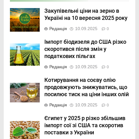
Закупівельні ціни на зерно в
Україні на 10 вересня 2025 року
Редакція
10.09.2025
0
Імпорт біодизеля до США різко
скоротився після змін у
податкових пільгах
Редакція
10.09.2025
0
Котирування на соєву олію
продовжують знижуватись, що
посилює тиск на ціни інших олій
Редакція
10.09.2025
0
Єгипет у 2025 р різко збільшив
імпорт сої зі США та скоротив
поставки з України