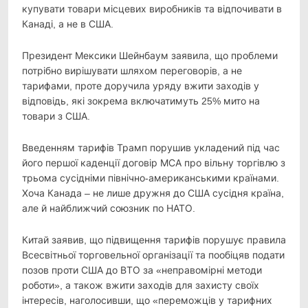
купувати товари місцевих виробників та відпочивати в
Канаді, а не в США.
Президент Мексики Шейнбаум заявила, що проблеми
потрібно вирішувати шляхом переговорів, а не
тарифами, проте доручила уряду вжити заходів у
відповідь, які зокрема включатимуть 25% мито на
товари з США.
Введенням тарифів Трамп порушив укладений під час
його першої каденції договір МСА про вільну торгівлю з
трьома сусідніми північно-американськими країнами.
Хоча Канада – не лише дружня до США сусідня країна,
але й найближчий союзник по НАТО.
Китай заявив, що підвищення тарифів порушує правила
Всесвітньої торговельної організації та пообіцяв подати
позов проти США до ВТО за «неправомірні методи
роботи», а також вжити заходів для захисту своїх
інтересів, наголосивши, що «переможців у тарифних