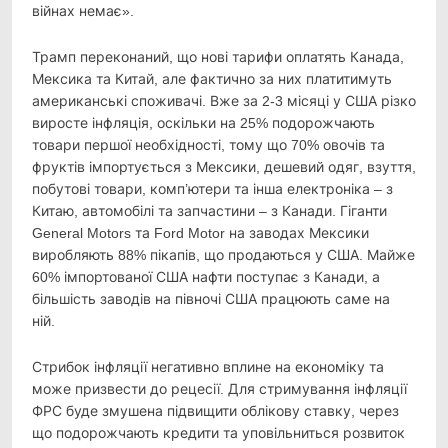
війнах немає».
Трамп переконаний, що нові тарифи оплатять Канада,
Мексика та Китай, але фактично за них платитимуть
американські споживачі. Вже за 2-3 місяці у США різко
виросте інфляція, оскільки на 25% подорожчають
товари першої необхідності, тому що 70% овочів та
фруктів імпортується з Мексики, дешевий одяг, взуття,
побутові товари, комп’ютери та інша електроніка – з
Китаю, автомобілі та запчастини – з Канади. Гіганти
General Motors та Ford Motor на заводах Мексики
виробляють 88% пікапів, що продаються у США. Майже
60% імпортованої США нафти поступає з Канади, а
більшість заводів на півночі США працюють саме на
ній.
Стрибок інфляції негативно вплине на економіку та
може призвести до рецесії. Для стримування інфляції
ФРС буде змушена підвищити облікову ставку, через
що подорожчають кредити та уповільниться розвиток