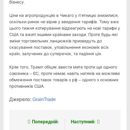
бізнесу.
Ціни на агропродукцію в Чикаго у п’ятницю знизилися,
оскільки ринок не вірив у введення тарифів. Тому вже
цього тижня котирування відреагують на нові тарифи у
США та вжиті іншими країнами заходи. Проте будь-які
зміни торговельних ланцюжків призведуть до
скасування поставок, уповільнення економік всіх
країн, залучених до суперечок, та падіння цін.
Крім того, Трамп обіцяє ввести мита проти ще одного
союзника – ЄС, проте немає навіть натяків на можливе
обмеження поставок товарів з рф – одного з основних
противників США.
Джерело:
GrainTrade
Попередній:
Наступний:
Навігація