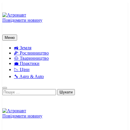
Перейти
до
вмісту
Повідомити новину
Агронавт
Новини українського агробізнесу
Меню
🚜 Земля
🌽 Рослинництво
🐽 Тваринництво
💼 Практики
📉 Ціни
🔧 Agro & Auto
Пошук:
Повідомити новину
Агронавт
Новини українського агробізнесу