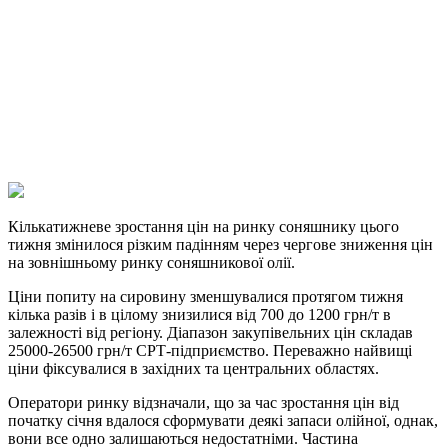
Facebook
Telegram
Viber
X
Copy
Link
Print
Кількатижневе зростання цін на ринку соняшнику цього
тижня змінилося різким падінням через
чергове зниження цін
на зовнішньому ринку соняшникової олії.
Ціни попиту на сировину зменшувалися протягом тижня
кілька разів і в цілому знизилися від 700 до 1200 грн/т в
залежності від регіону. Діапазон закупівельних цін складав
25000-26500 грн/т СРТ-підприємство. Переважно найвищі
ціни фіксувалися в західних та центральних областях.
Оператори ринку відзначали, що за час зростання цін від
початку січня вдалося сформувати деякі запаси олійної, однак,
вони все одно залишаються недостатніми. Частина