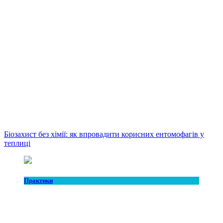
Біозахист без хімії: як впровадити корисних ентомофагів у
теплиці
Практики