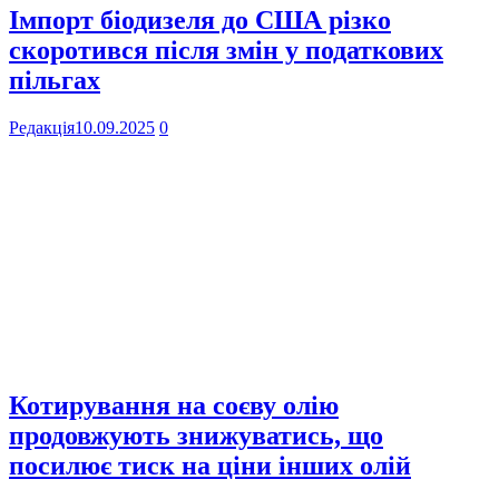
Імпорт біодизеля до США різко
скоротився після змін у податкових
пільгах
Редакція
10.09.2025
0
Котирування на соєву олію
продовжують знижуватись, що
посилює тиск на ціни інших олій