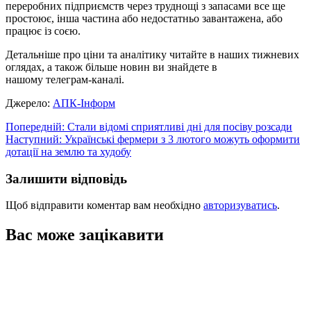
переробних підприємств через труднощі з запасами все ще
простоює, інша частина або недостатньо завантажена, або
працює із соєю.
Детальніше про ціни та аналітику читайте в наших тижневих
оглядах, а також більше новин ви знайдете в
нашому телеграм-каналі.
Джерело:
АПК-Інформ
Навігація
Попередній:
Стали відомі сприятливі дні для посіву розсади
Наступний:
Українські фермери з 3 лютого можуть оформити
записів
дотації на землю та худобу
Залишити відповідь
Щоб відправити коментар вам необхідно
авторизуватись
.
Вас може зацікавити