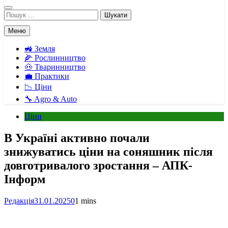
Пошук:
Меню
🚜 Земля
🌽 Рослинництво
🐽 Тваринництво
💼 Практики
📉 Ціни
🔧 Agro & Auto
Ціни
В Україні активно почали
знижуватись ціни на соняшник після
довготривалого зростання – АПК-
Інформ
Редакція
31.01.2025
0
1 mins