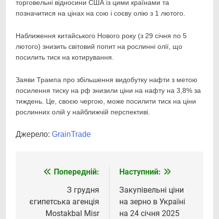
торговельні відносини США із цими країнами та
позначитися на цінах на сою і соєву олію з 1 лютого.
Наближення китайського Нового року (з 29 січня по 5
лютого) знизить світовий попит на рослинні олії, що
посилить тиск на котирування.
Заяви Трампа про збільшення видобутку нафти з метою
посилення тиску на рф знизили ціни на нафту на 3,8% за
тиждень. Це, своєю чергою, може посилити тиск на ціни
рослинних олій у найближчій перспективі.
Джерело:
GrainTrade
Попередній:
Наступний:
Навігація
записів
З грудня
Закупівельні ціни
єгипетська агенція
на зерно в Україні
Mostakbal Misr
на 24 січня 2025