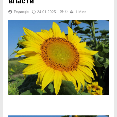
впасти
0
Редакція
24.01.2025
1 Mins
Facebook
Telegram
Viber
X
Copy
Print
Link