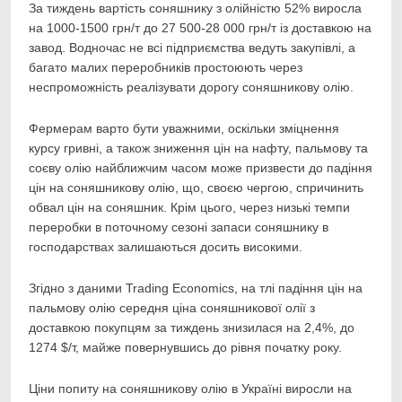
За тиждень вартість соняшнику з олійністю 52% виросла
на 1000-1500 грн/т до 27 500-28 000 грн/т із доставкою на
завод. Водночас не всі підприємства ведуть закупівлі, а
багато малих переробників простоюють через
неспроможність реалізувати дорогу соняшникову олію.
Фермерам варто бути уважними, оскільки зміцнення
курсу гривні, а також зниження цін на нафту, пальмову та
соєву олію найближчим часом може призвести до падіння
цін на соняшникову олію, що, своєю чергою, спричинить
обвал цін на соняшник. Крім цього, через низькі темпи
переробки в поточному сезоні запаси соняшнику в
господарствах залишаються досить високими.
Згідно з даними Trading Economics, на тлі падіння цін на
пальмову олію середня ціна соняшникової олії з
доставкою покупцям за тиждень знизилася на 2,4%, до
1274 $/т, майже повернувшись до рівня початку року.
Ціни попиту на соняшникову олію в Україні виросли на