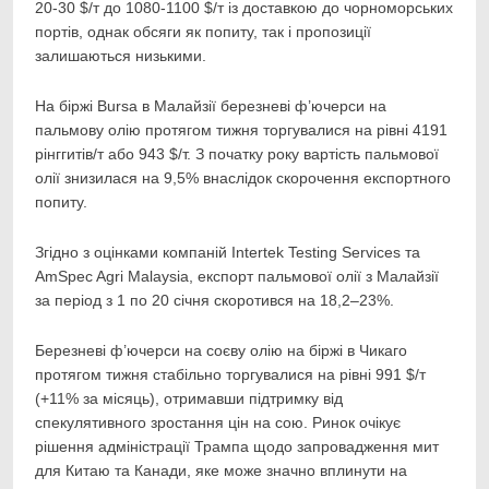
20-30 $/т до 1080-1100 $/т із доставкою до чорноморських
портів, однак обсяги як попиту, так і пропозиції
залишаються низькими.
На біржі Bursa в Малайзії березневі ф’ючерси на
пальмову олію протягом тижня торгувалися на рівні 4191
рінггитів/т або 943 $/т. З початку року вартість пальмової
олії знизилася на 9,5% внаслідок скорочення експортного
попиту.
Згідно з оцінками компаній Intertek Testing Services та
AmSpec Agri Malaysia, експорт пальмової олії з Малайзії
за період з 1 по 20 січня скоротився на 18,2–23%.
Березневі ф’ючерси на соєву олію на біржі в Чикаго
протягом тижня стабільно торгувалися на рівні 991 $/т
(+11% за місяць), отримавши підтримку від
спекулятивного зростання цін на сою. Ринок очікує
рішення адміністрації Трампа щодо запровадження мит
для Китаю та Канади, яке може значно вплинути на