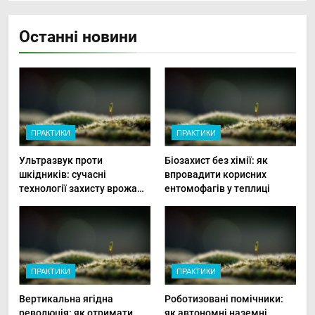
Останні новини
ПРАКТИКИ
ПРАКТИКИ
Ультразвук проти
Біозахист без хімії: як
шкідників: сучасні
впровадити корисних
технології захисту врожаю
ентомофагів у теплиці
в малих господарствах
ПРАКТИКИ
ПРАКТИКИ
Вертикальна ягідна
Роботизовані помічники:
революція: як отримати
як автономні наземні