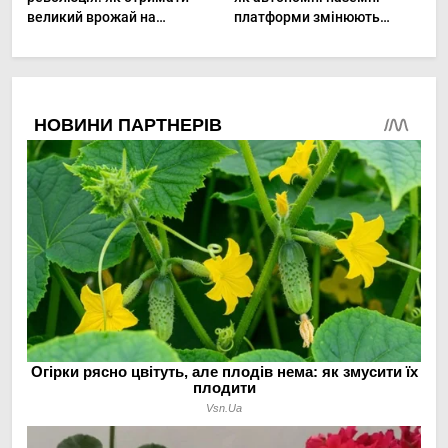
великий врожай на
платформи змінюють
мінімальній площі
догляд за органічними
овочами