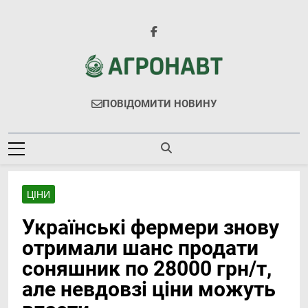
Перейти
до
вмісту
Агронавт
Новини Українського Агробізнесу
ПОВІДОМИТИ НОВИНУ
ЦІНИ
Українські фермери знову
отримали шанс продати
соняшник по 28000 грн/т,
але невдовзі ціни можуть