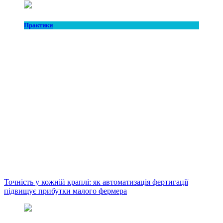
Практики
Точність у кожній краплі: як автоматизація фертигації
підвищує прибутки малого фермера