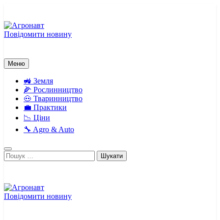
Перейти
до
вмісту
Повідомити новину
Агронавт
Новини українського агробізнесу
Меню
🚜 Земля
🌽 Рослинництво
🐽 Тваринництво
💼 Практики
📉 Ціни
🔧 Agro & Auto
Пошук:
Повідомити новину
Агронавт
Новини українського агробізнесу