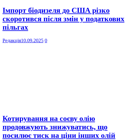
Імпорт біодизеля до США різко
скоротився після змін у податкових
пільгах
Редакція
10.09.2025
0
Котирування на соєву олію
продовжують знижуватись, що
посилює тиск на ціни інших олій