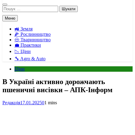
Пошук:
Меню
🚜 Земля
🌽 Рослинництво
🐽 Тваринництво
💼 Практики
📉 Ціни
🔧 Agro & Auto
Ціни
В Україні активно дорожчають
пшеничні висівки – АПК-Інформ
Редакція
17.01.2025
0
1 mins
Facebook
Telegram