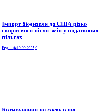
Імпорт біодизеля до США різко
скоротився після змін у податкових
пільгах
Редакція
10.09.2025
0
Котирування на соєву олію