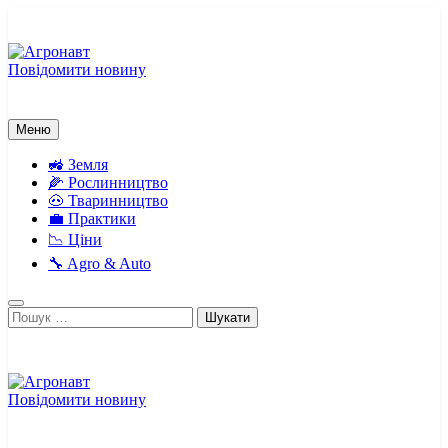
Перейти
до
вмісту
Повідомити новину
Агронавт
Новини українського агробізнесу
Меню
🚜 Земля
🌽 Рослинництво
🐽 Тваринництво
💼 Практики
📉 Ціни
🔧 Agro & Auto
Пошук:
Повідомити новину
Агронавт
Новини українського агробізнесу