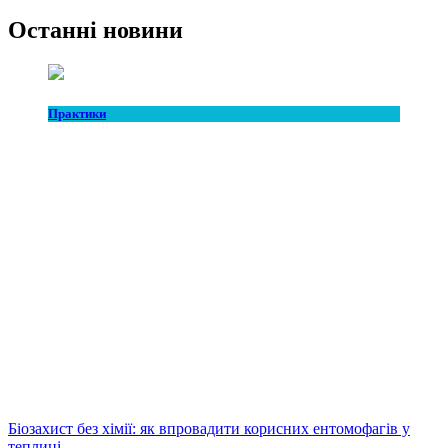
Останні новини
Практики
Біозахист без хімії: як впровадити корисних ентомофагів у
теплиці