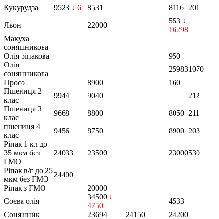
Кукурудза
9523
↓ 6
8531
8116
201
553
↓
Льон
22000
16298
Макуха
соняшникова
Олія ріпакова
950
Олія
25983
1070
соняшникова
Просо
8900
160
Пшениця 2
9944
9040
212
клас
Пшениця 3
9668
8800
8050
211
клас
пшениця 4
9456
8750
8900
203
клас
Ріпак 1 кл до
35 мкм без
24033
23500
23000
530
ГМО
Ріпак в/г до 25
24400
мкм без ГМО
Ріпак з ГМО
20000
34500
↓
Соєва олія
4533
4750
Соняшник
23694
24150
24200