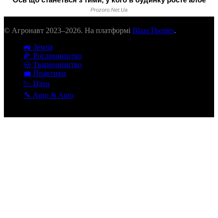
© Агронавт 2023–2026. На платформі
BlazeThemes
.
🚜 Земля
🌽 Рослинництво
🐽 Тваринництво
💼 Практики
📉 Ціни
🔧 Agro & Auto