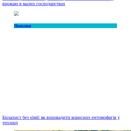
врожаю в малих господарствах
Практики
Біозахист без хімії: як впровадити корисних ентомофагів у
теплиці