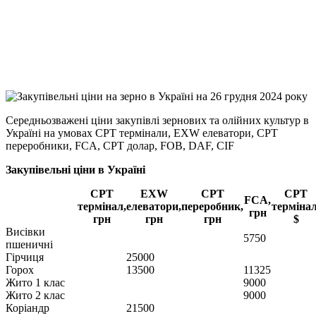
Viber
X
Copy
Link
Print
Середньозважені ціни закупівлі зернових та олійних культур в
Україні на умовах CPT
термінали, EXW елеватори, CPT
переробники, FCA, CPT долар, FOB, DAF, CIF
Закупівельні ціни в Україні
CPT
EXW
CPT
CPT
FCA,
термінал,
елеватори,
переробник,
термінал
грн
грн
грн
грн
$
Висівки
5750
пшеничні
Гірчиця
25000
Горох
13500
11325
Жито 1 клас
9000
Жито 2 клас
9000
Коріандр
21500