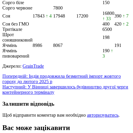
Сорго біле
150
Сорго червоне
7800
16800
Соя
17843
↑ 4
17948
17200
390
↑ 7
↑ 33
Соя без ГМО
400
420
↑ 2
Тритікале
6500
Шрот
198
соняшниковий
Ячмінь
8986
8067
191
Ячмінь
190
↑
пивоварений
3
Джерело:
GrainTrade
Навігація
Попередній:
Індія продовжила безмитний імпорт жовтого
гороху до лютого 2025 р
записів
Наступний:
У Вінниці завершилось будівництво другої черги
контейнерного терміналу
Залишити відповідь
Щоб відправити коментар вам необхідно
авторизуватись
.
Вас може зацікавити