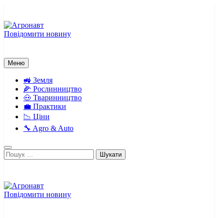
Перейти
до
вмісту
Повідомити новину
Агронавт
Новини українського агробізнесу
Меню
🚜 Земля
🌽 Рослинництво
🐽 Тваринництво
💼 Практики
📉 Ціни
🔧 Agro & Auto
Пошук:
Повідомити новину
Агронавт
Новини українського агробізнесу