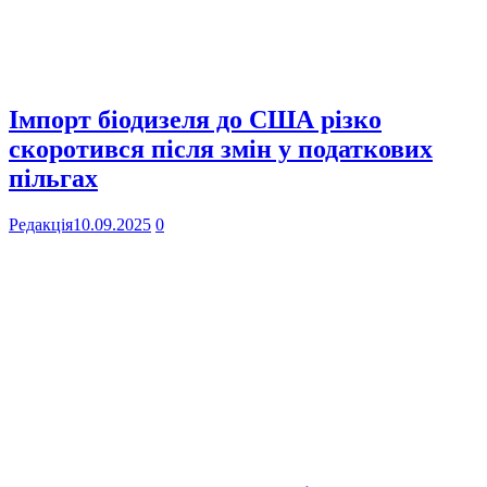
Імпорт біодизеля до США різко
скоротився після змін у податкових
пільгах
Редакція
10.09.2025
0