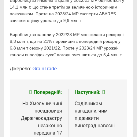
Виробництво ячменю в країні у 2022/23 МР оцінюється у
14,1 млн т, що стане третім за величиною історичним
показником. Проте на 2023/24 МР експерти ABARES
знизили оцінку урожаю до 9,9 млн т.
Виробництво каноли у 2022/23 МР має скласти рекордні
8,3 млн т, що на 21% перевищить попередній рекорд у
6,8 млн т сезону 2021/22. Проте у 2023/24 МР урожай
каноли внаслідок сухої погоди зменшиться до 5,4 млн т.
Джерело:
GrainTrade
Попередній:
Наступний:
Навігація
записів
На Хмельниччині
Садівникам
посадовиця
нагадали, чим
Держгеокадастру
підживити
незаконно
виноград навесні
передала 17