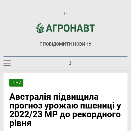
Перейти
до
вмісту
Агронавт
Новини Українського Агробізнесу
ПОВІДОМИТИ НОВИНУ
ЦІНИ
Австралія підвищила
прогноз урожаю пшениці у
2022/23 МР до рекордного
рівня