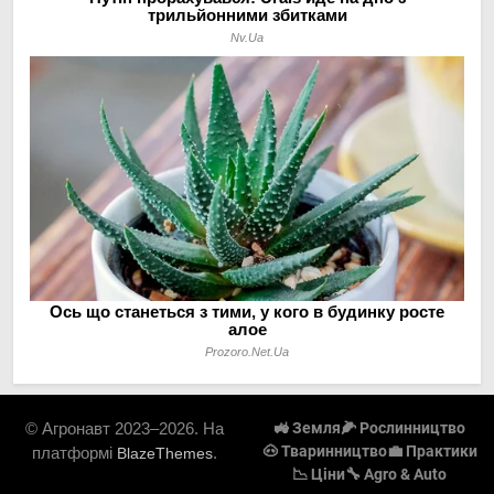
© Агронавт 2023–2026. На
🚜 Земля
🌽 Рослинництво
🐽 Тваринництво
💼 Практики
платформі
.
BlazeThemes
📉 Ціни
🔧 Agro & Auto