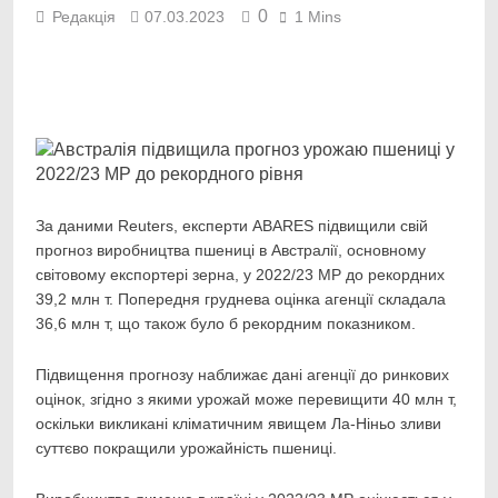
0
Редакція
07.03.2023
1 Mins
Facebook
Telegram
Viber
X
Copy
Print
Link
За даними Reuters, експерти ABARES підвищили свій
прогноз виробництва пшениці в Австралії,
основному
світовому експортері зерна, у 2022/23 МР до рекордних
39,2 млн т. Попередня груднева оцінка агенції складала
36,6 млн т, що також було б рекордним показником.
Підвищення прогнозу наближає дані агенції до ринкових
оцінок, згідно з якими урожай може перевищити 40 млн т,
оскільки викликані кліматичним явищем Ла-Ніньо зливи
суттєво покращили урожайність пшениці.