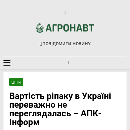
Перейти
до
вмісту
Агронавт
Новини Українського Агробізнесу
ПОВІДОМИТИ НОВИНУ
ЦІНИ
Вартість ріпаку в Україні
переважно не
переглядалась – АПК-
Інформ