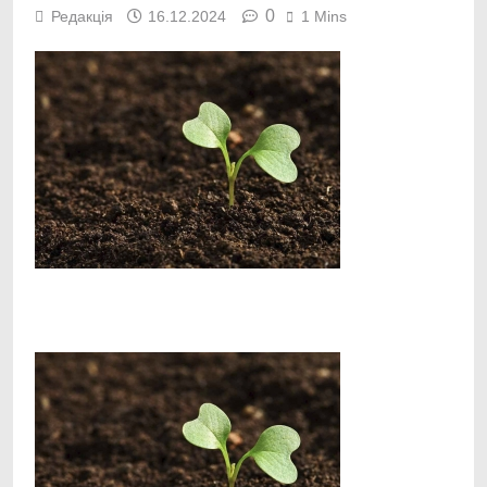
0
Редакція
16.12.2024
1 Mins
Facebook
Telegram
Viber
X
Copy
Print
Link