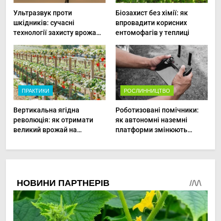
Ультразвук проти
Біозахист без хімії: як
шкідників: сучасні
впровадити корисних
технології захисту врожаю
ентомофагів у теплиці
в малих господарствах
ПРАКТИКИ
РОСЛИННИЦТВО
Вертикальна ягідна
Роботизовані помічники:
революція: як отримати
як автономні наземні
великий врожай на
платформи змінюють
мінімальній площі
догляд за органічними
овочами