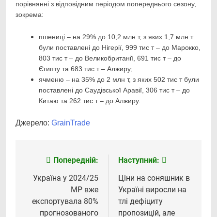
порівнянні з відповідним періодом попереднього сезону,
зокрема:
пшениці – на 29% до 10,2 млн т, з яких 1,7 млн т
були поставлені до Нігерії, 999 тис т – до Марокко,
803 тис т – до Великобританії, 691 тис т – до
Єгипту та 683 тис т – Алжиру;
ячменю – на 35% до 2 млн т, з яких 502 тис т були
поставлені до Саудівської Аравії, 306 тис т – до
Китаю та 262 тис т – до Алжиру.
Джерело:
GrainTrade
Попередній:
Наступний:
Навігація
записів
Україна у 2024/25
Ціни на соняшник в
МР вже
Україні виросли на
експортувала 80%
тлі дефіциту
прогнозованого
пропозицій, але