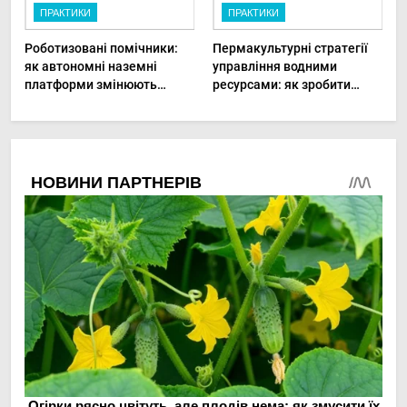
ПРАКТИКИ
ПРАКТИКИ
Роботизовані помічники:
Пермакультурні стратегії
як автономні наземні
управління водними
платформи змінюють
ресурсами: як зробити
догляд за органічними
мале господарство стійким
овочами
до посухи