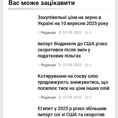
Вас може зацікавити
Закупівельні ціни на зерно в
Україні на 10 вересня 2025 року
Редакція
10.09.2025
0
Імпорт біодизеля до США різко
скоротився після змін у
податкових пільгах
Редакція
10.09.2025
0
Котирування на соєву олію
продовжують знижуватись, що
посилює тиск на ціни інших олій
Редакція
10.09.2025
0
Єгипет у 2025 р різко збільшив
імпорт сої зі США та скоротив