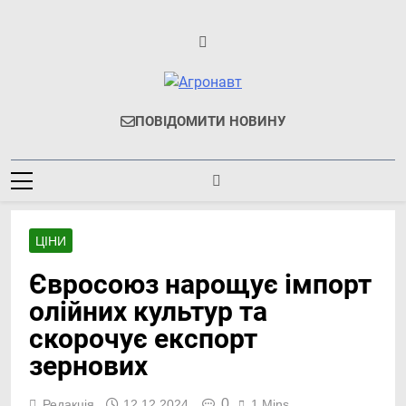
Перейти
до
вмісту
Агронавт
Новини Українського
ПОВІДОМИТИ НОВИНУ
Агробізнесу
ЦІНИ
Євросоюз нарощує імпорт
олійних культур та
скорочує експорт
зернових
0
Редакція
12.12.2024
1 Mins