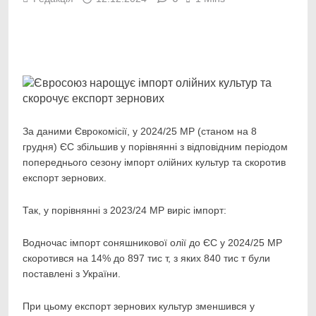
Facebook
Telegram
Viber
X
Copy
Print
Link
За даними Єврокомісії, у 2024/25 МР (станом на 8
грудня) ЄС збільшив у порівнянні з відповідним
періодом
попереднього сезону імпорт олійних культур та скоротив
експорт зернових.
Так, у порівнянні з 2023/24 МР виріс імпорт:
Водночас імпорт соняшникової олії до ЄС у 2024/25 МР
скоротився на 14% до 897 тис т, з яких 840 тис т були
поставлені з України.
При цьому експорт зернових культур зменшився у